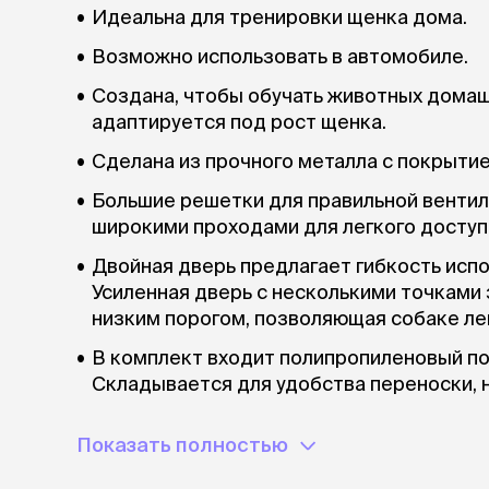
Идеальна для тренировки щенка дома.
лежаки и
Возможно использовать в автомобиле.
Мягкие до
Лежанки
Создана, чтобы обучать животных домаш
Тоннели
адаптируется под рост щенка.
Подстилки,
подушки
Сделана из прочного металла с покрытие
Пледы
Большие решетки для правильной вентил
широкими проходами для легкого доступ
когтеточк
Двойная дверь предлагает гибкость испол
игровые 
Усиленная дверь с несколькими точками
Дома-когте
игровые ко
низким порогом, позволяющая собаке лег
Столбики
В комплект входит полипропиленовый по
Коврики
Складывается для удобства переноски, 
Из гофрок
Рекомендуется дополнительная опция: ма
Доски
Показать полностью
одежда и