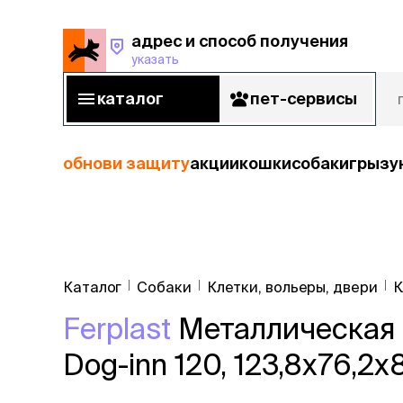
адрес и способ получения
указать
адрес и способ получения
указать
каталог
пет-сервисы
каталог
пет-сервисы
обнови защиту
акции
кошки
собаки
грызу
кошки
Пода
собаки
Каталог
Собаки
Клетки, вольеры, двери
К
кошк
грызуны
Ferplast
Металлическая 
корм
рыбы
Сухой корм
Dog-inn 120, 123,8x76,2x
Влажный к
птицы
Лечебный 