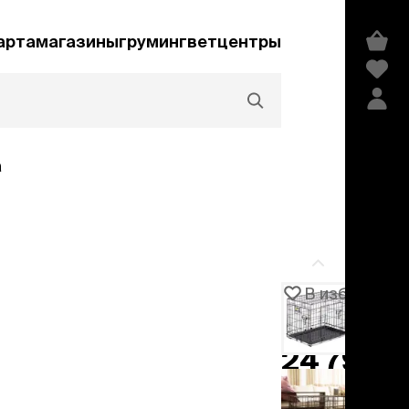
арта
магазины
груминг
ветцентры
а
Акции и скидки
В избранное
Артикул
1031672
едства гигиены и
сметика
24 797 ₽
мпуни
ндиционеры и
добавить