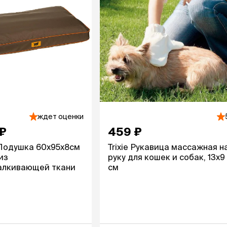
ждет оценки
 ₽
459 ₽
 Подушка 60х95х8см
Trixie Рукавица массажная н
из
руку для кошек и собак, 13х9
алкивающей ткани
см