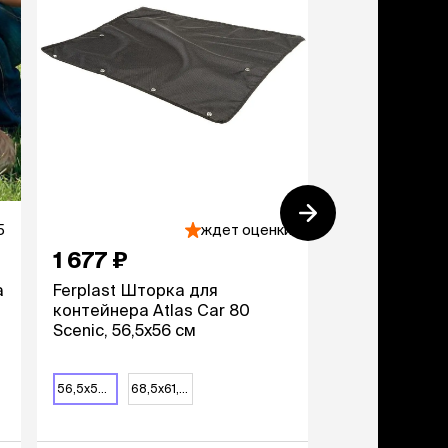
5
ждет оценки
1 677 ₽
1 469 ₽
а
Ferplast Шторка для
Каскад Оше
контейнера Atlas Car 80
тактический 
Scenic, 56,5x56 см
собак, обхва
черный
56,5x56 см
68,5x61,5 см