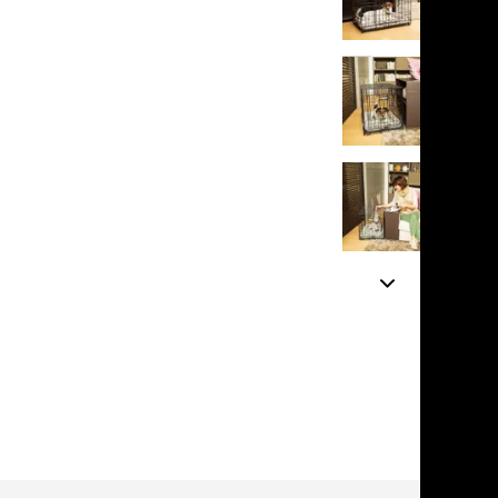
льзамы
в корзину
ие, без смывания
перхоти и зуда
я длинношерстных
5
я короткошерстных
2 отзыва
я лысых
хлоргексидином
я белых кошек
поаллергенный
еи и пудры
ажные салфетки
д за глазами
д за ушами
рфюм
ная паста
ррекция
ведения и
едства от запаха
пугиватели