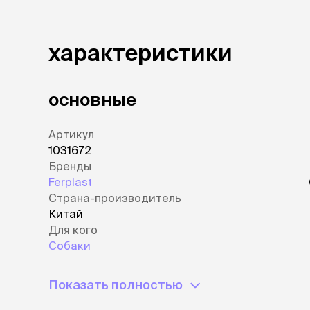
аксессуа
Свитеры
Футболки и
характеристики
Бантики и 
Платья
Смешные к
Украшения 
основные
аксессуар
Артикул
1031672
Бренды
Ferplast
Страна-производитель
Китай
Для кого
Собаки
Показать полностью