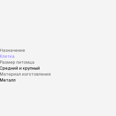
ры
Сре
расчёсок-триммеров
пя
Пилки
 майки
За
Фиксирующие
галстуки
для
переноски
Ножи и насадки
остюмы
Мебель для груминга
ме
и
Ме
ы
Назначение
Клетка
Размер питомца
Средний и крупный
Материал изготовления
Металл