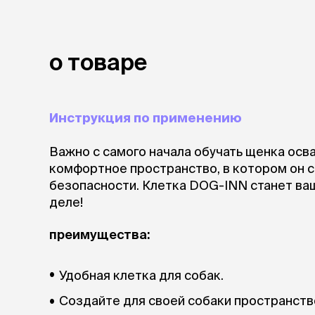
лакомств
Для вывед
шерсти
Для чистки
о товаре
Мясные, вя
печеные
Сухие лако
Инструкция по применению
лотки и т
Важно с самого начала обучать щенка осва
Закрытый, 
комфортное пространство, в котором он 
С бортико
безопасности. Клетка DOG-INN станет ва
С сеткой
деле!
Без сетки
Коврики
преимущества:
Пакеты для
туалета
Совки
Удобная клетка для собак.
Угловые
Пеленки и 
Создайте для своей собаки пространство