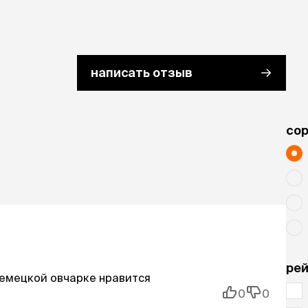
написать отзыв
cо
рей
Немецкой овчарке нравится
0
0