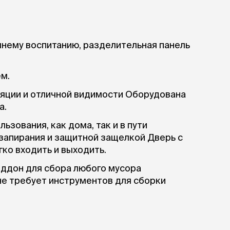
Дв
Миски на подставке
Автопоилки и
 домики
автокормушки
мики
то
Фильтры для
Кор
нему воспитанию, разделительная панель
автопоилок
Ла
Для хранения корма
 матрасы,
На
Набор для кормления
м.
Туа
со
яции и отличной видимости Оборудована
Тов
груминг
а.
Мис
Расчески
и и
ко
ьзования, как дома, так и в пути
Пуходерки
комплексы
Сум
Ножницы
 запирания и защитной защелкой Дверь с
точки и
кл
Расчёска-триммер
мплексы
ко входить и выходить.
Иг
Когтерезы
Шл
ддон для сбора любого мусора
Колтунорезы
по
не требует инструментов для сборки
Средства для
артона
Ко
трасы Tender или Tender Tech.
тримминга
До
Накладные колпачки
Ко
Машинки для стрижки
Ко
Сменные гребенки для