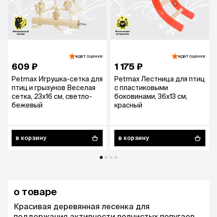
ждет оценки
ждет оценки
609 ₽
1 175 ₽
Petmax Игрушка-сетка для
Petmax Лестница для птиц
птиц и грызунов Веселая
с пластиковыми
сетка, 23х16 см, светло-
боковинами, 36х13 см,
бежевый
красный
в корзину
в корзину
о товаре
Красивая деревянная лесенка для
поддержания активности волнистых попугаев.