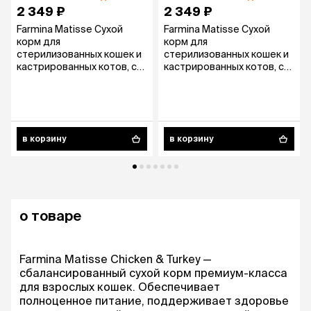
2 349 ₽
2 349 ₽
Farmina Matisse Cухой
Farmina Matisse Cухой
корм для
корм для
стерилизованных кошек и
стерилизованных кошек и
кастрированных котов, с
кастрированных котов, с
курицей, 1,5 кг
лососем, 1,5 кг
в корзину
в корзину
о товаре
Farmina Matisse Chicken & Turkey —
сбалансированный сухой корм премиум-класса
для взрослых кошек. Обеспечивает
полноценное питание, поддерживает здоровье