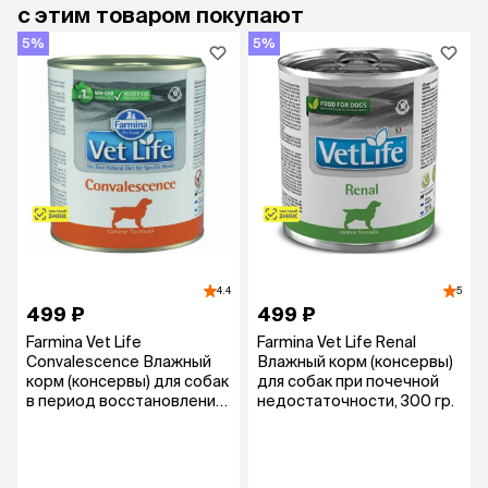
с этим товаром покупают
5%
5%
4.4
5
499 ₽
499 ₽
Farmina Vet Life
Farmina Vet Life Renal
Convalescence Влажный
Влажный корм (консервы)
корм (консервы) для собак
для собак при почечной
в период восстановления
недостаточности, 300 гр.
и выздоровления, 300 гр.