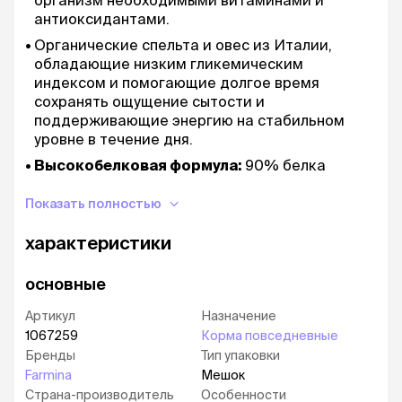
организм необходимыми витаминами и
антиоксидантами.
Органические спельта и овес из Италии,
обладающие низким гликемическим
индексом и помогающие долгое время
сохранять ощущение сытости и
поддерживающие энергию на стабильном
уровне в течение дня.
Высокобелковая формула:
90% белка
животного происхождения, который
необходим для развития мышц и
Показать полностью
поддержания здоровья.
характеристики
Инновационные разработки:
каждый из
рецептов разработан ведущими
основные
ветеринарами и соответствует разным фазам
роста и физиологического состояния
Артикул
Назначение
животных.
1067259
Корма повседневные
Комплексное питание:
сбалансированный
Бренды
Тип упаковки
рацион с тропическими фруктами и злаками.
Farmina
Мешок
Качество:
в наших кормах используются
Страна-производитель
Особенности