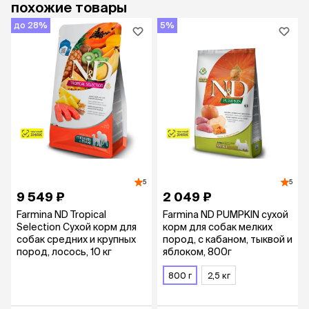
похожие товары
до 28%
5%
5
5
9 549 ₽
2 049 ₽
Farmina ND Tropical
Farmina ND PUMPKIN сухой
Selection Сухой корм для
корм для собак мелких
собак средних и крупных
пород, с кабаном, тыквой и
пород, лосось, 10 кг
яблоком, 800г
800 г
2,5 кг