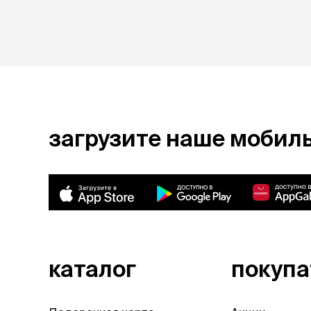
загрузите наше мобил
каталог
покуп