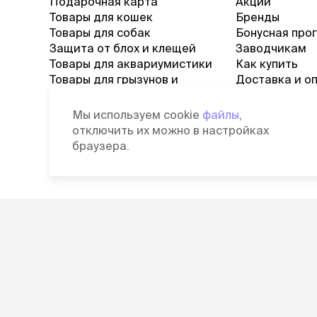
Подарочная карта
Акции
Товары для кошек
Бренды
Товары для собак
Бонусная про
Защита от блох и клещей
Заводчикам
Товары для аквариумистики
Как купить
Товары для грызунов и
Доставка и о
хорьков
Возврат това
Товары для черепах и
Журнал
Мы используем cookie
файлы
,
рептилий
Вопросы и от
отключить их можно в настройках
Товары для птиц
браузера.
Ветаптека
©
2026
Зоомагазин Четыре Лапы
П
Лицензия: Л042-00118-77/00139653
С
от 03.06.2019 г.
д
П