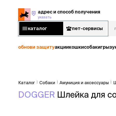
адрес и способ получения
указать
адрес и способ получения
указать
каталог
пет-сервисы
каталог
пет-сервисы
обнови защиту
акции
кошки
собаки
грызу
кошки
Пода
собаки
Каталог
Собаки
Амуниция и аксессуары
Ш
кошк
грызуны
DOGGER
Шлейка для со
корм
рыбы
Сухой корм
Влажный к
птицы
Лечебный 