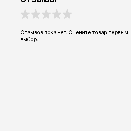
аксессуа
Свитеры
Футболки и
Бантики и 
Платья
Отзывов пока нет. Оцените товар первым,
Смешные к
выбор.
Украшения 
аксессуар