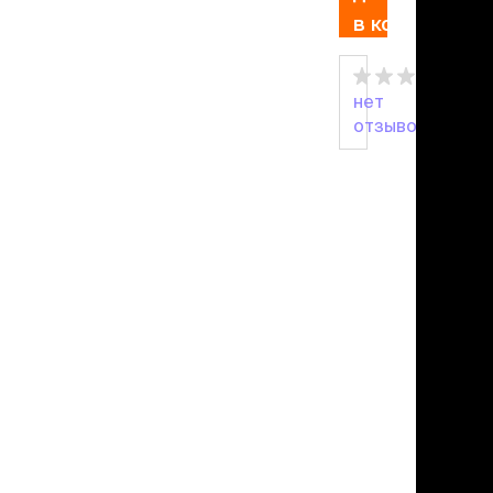
льзамы
в корзину
ие, без смывания
перхоти и зуда
я длинношерстных
я короткошерстных
нет
я лысых
отзывов
хлоргексидином
я белых кошек
поаллергенный
еи и пудры
ажные салфетки
д за глазами
д за ушами
рфюм
ная паста
ррекция
ведения и
едства от запаха
пугиватели