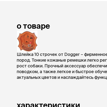
лакомств
Для вывед
шерсти
Для чистки
о товаре
Мясные, вя
печеные
Сухие лако
лотки и т
Закрытый, 
Шлейка 10 строчек от Dogger – фирменно
С бортико
пород. Тонкие кожаные ремешки легко рег
С сеткой
рост собаки. Прочный аксессуар обеспечи
Без сетки
поводком, а также легкое и быстрое обу
Коврики
актуальных цветов и наслаждайтесь функ
Пакеты для
туалета
Совки
Угловые
Пеленки и 
характеристики