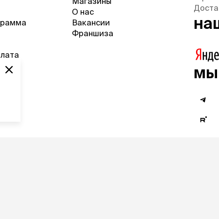
Магазины
Доста
О нас
на
грамма
Вакансии
Франшиза
плата
ра
мы
веты
олитика обработки персональных данных
Согласие на
огласие на обработку персональных
рассылки
анных
Описание р
ользовательское соглашение