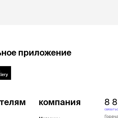
ьное приложение
ателям
компания
8 
связатьс
Горяч