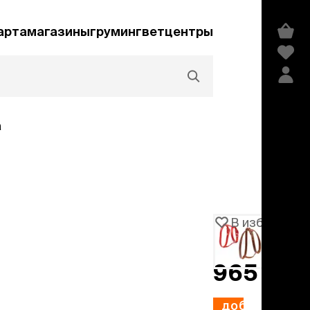
арта
магазины
груминг
ветцентры
а
Акции и скидки
В избранное
Артикул
100620
едства гигиены и
сметика
965 ₽
мпуни
ндиционеры и
добавить