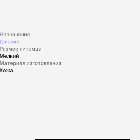
Дв
Миски на подставке
Автопоилки и
 домики
автокормушки
мики
то
Фильтры для
Кор
автопоилок
Ла
Назначение
Для хранения корма
 матрасы,
На
Шлейки
Набор для кормления
Туа
Размер питомца
со
Мелкий
Тов
груминг
Материал изготовления
Мис
Расчески
и и
Кожа
ко
Пуходерки
комплексы
Сум
Ножницы
точки и
кл
Расчёска-триммер
мплексы
Иг
Когтерезы
Шл
Колтунорезы
по
Средства для
артона
Ко
тримминга
До
Накладные колпачки
Ко
Машинки для стрижки
Ко
Сменные гребенки для