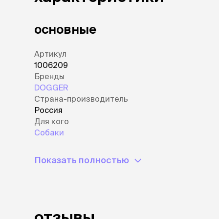
лежаки и
основные
Мягкие до
Лежанки
Тоннели
Артикул
Подстилки,
1006209
подушки
Бренды
Пледы
DOGGER
Страна-производитель
Россия
когтеточк
игровые 
Для кого
Дома-когте
Собаки
игровые ко
Столбики
Показать полностью
Коврики
Из гофрок
Доски
отзывы
одежда и