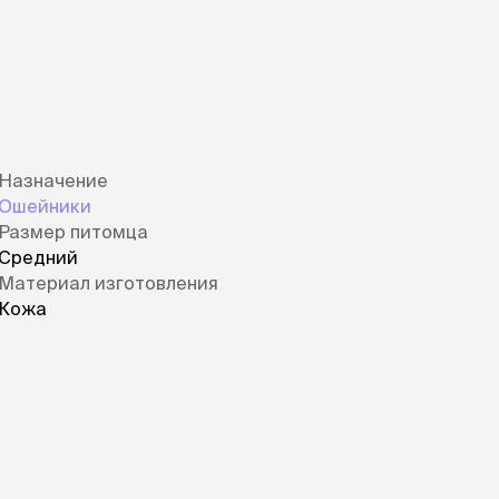
Дв
Миски на подставке
Автопоилки и
 домики
автокормушки
мики
то
Фильтры для
Кор
автопоилок
Ла
Для хранения корма
 матрасы,
На
Набор для кормления
Туа
Назначение
со
Ошейники
Тов
груминг
Размер питомца
Мис
Расчески
и и
Средний
ко
Пуходерки
комплексы
Материал изготовления
Сум
Ножницы
точки и
Кожа
кл
Расчёска-триммер
мплексы
Иг
Когтерезы
Шл
Колтунорезы
по
Средства для
артона
Ко
тримминга
До
Накладные колпачки
Ко
Машинки для стрижки
Ко
Сменные гребенки для