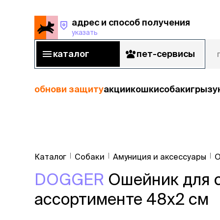
адрес и способ получения
указать
адрес и способ получения
указать
каталог
пет-сервисы
каталог
пет-сервисы
обнови защиту
акции
кошки
собаки
грызу
кошки
Пода
собаки
Каталог
Собаки
Амуниция и аксессуары
О
кошк
грызуны
DOGGER
Ошейник для с
корм
рыбы
Сухой корм
ассортименте 48x2 cм
Влажный к
птицы
Лечебный 