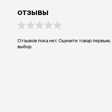
аксессуа
Свитеры
отзывы
Футболки и
Бантики и 
Платья
Смешные к
Украшения 
аксессуар
Отзывов пока нет. Оцените товар первым,
выбор.