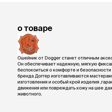
лакомств
Для вывед
шерсти
Для чистки
Мясные, вя
о товаре
печеные
Сухие лако
лотки и т
Закрытый, 
Ошейник от Dogger станет отличным аксе
С бортико
Он обеспечивает надежную, мягкую фикса
С сеткой
беспокоиться о комфорте и безопасности
Без сетки
бренда Доггер изготавливаются мастерам
Коврики
изготовления и особый крой изделия ,гара
Пакеты для
движения или повреждать кожу на шее да
туалета
животного.
Совки
Угловые
Пеленки и 