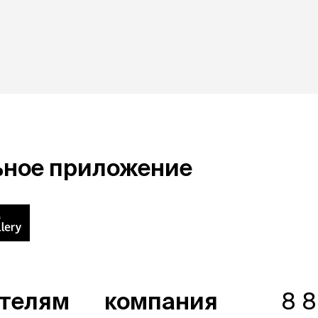
ьное приложение
ателям
компания
8 