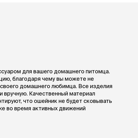
При
а
На пружинке
Др
ения
Трек
Сре
Лизунец
пя
 зубов
леные,
сумки, переноски и
ам
путешествия
мства
Ко
Сумки
Шл
Переноски
Ош
Рюкзаки
уалеты
Ав
Сумки фиксаторы
домик
ссуаром для вашего домашнего питомца.
На
Миски дорожные
м
цию, благодаря чему вы можете не
Ад
 своего домашнего любимца. Все изделия
По
и вручную. Качественный материал
миски, кормушки,
поилки
нтируют, что ошейник не будет сковывать
 кошачьего
кл
Миски
же во время активных движений
дв
Двойные
Во
Одинарные
Кл
Дорожные
подгузники
Пан
Коврики под миску