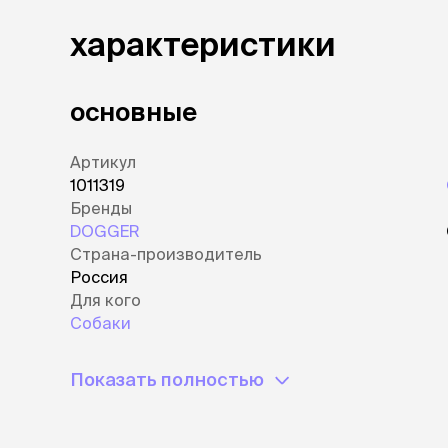
лежаки и
характеристики
Мягкие до
Лежанки
Тоннели
основные
Подстилки,
подушки
Артикул
Пледы
1011319
Бренды
когтеточк
DOGGER
игровые 
Страна-производитель
Дома-когте
Россия
игровые ко
Для кого
Столбики
Собаки
Коврики
Из гофрок
Доски
Показать полностью
одежда и