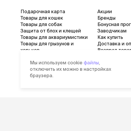
Подарочная карта
Акции
Товары для кошек
Бренды
Товары для собак
Бонусная про
Защита от блох и клещей
Заводчикам
Товары для аквариумистики
Как купить
Товары для грызунов и
Доставка и о
хорьков
Возврат това
Товары для черепах и
Журнал
Мы используем cookie
файлы
,
рептилий
Вопросы и от
отключить их можно в настройках
Товары для птиц
браузера.
Ветаптека
©
2026
Зоомагазин Четыре Лапы
П
Лицензия: Л042-00118-77/00139653
С