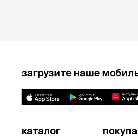
загрузите наше мобил
каталог
покуп