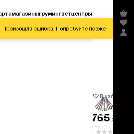
арта
магазины
груминг
ветцентры
Произошла ошибка. Попробуйте позже
а
Акции и скидки
В избранное
Артикул
1011319
едства гигиены и
сметика
765 ₽
мпуни
ндиционеры и