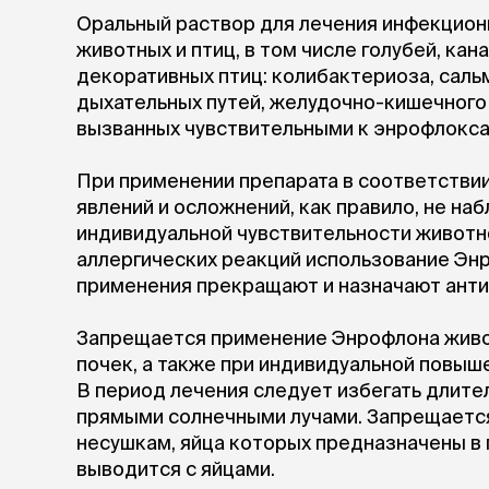
Оральный раствор для лечения инфекцион
лежаки и
животных и птиц, в том числе голубей, кан
Мягкие до
декоративных птиц: колибактериоза, саль
Лежанки
дыхательных путей, желудочно-кишечного
Тоннели
вызванных чувствительными к энрофлокс
Подстилки,
подушки
При применении препарата в соответстви
Пледы
явлений и осложнений, как правило, не н
индивидуальной чувствительности животн
когтеточк
аллергических реакций использование Эн
игровые 
применения прекращают и назначают анти
Дома-когте
игровые ко
Запрещается применение Энрофлона живо
Столбики
почек, а также при индивидуальной повыш
Коврики
Из гофрок
В период лечения следует избегать длит
Доски
прямыми солнечными лучами. Запрещаетс
несушкам, яйца которых предназначены в 
выводится с яйцами.
одежда и