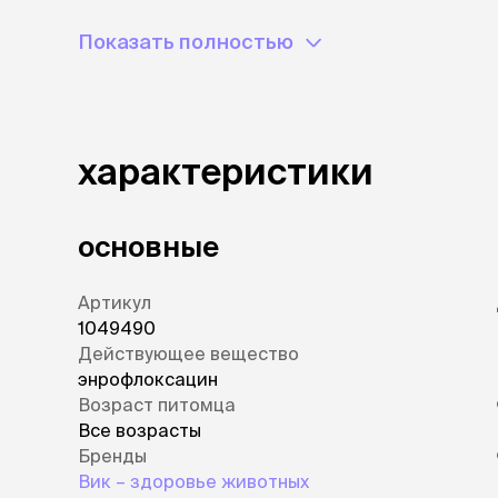
аксессуа
Не допускается одновременное применен
Свитеры
Показать полностью
Футболки и
антибиотиками (тетрациклинами, макроли
Бантики и 
стероидами.
Платья
Смешные к
Украшения 
характеристики
аксессуар
основные
Артикул
1049490
Действующее вещество
энрофлоксацин
Возраст питомца
Все возрасты
Бренды
Вик – здоровье животных