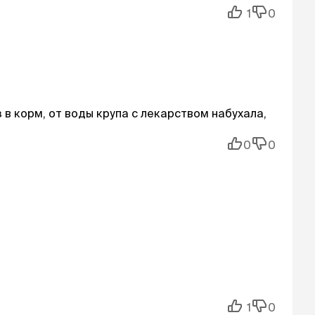
1
0
 в корм, от воды крупа с лекарством набухала,
0
0
1
0