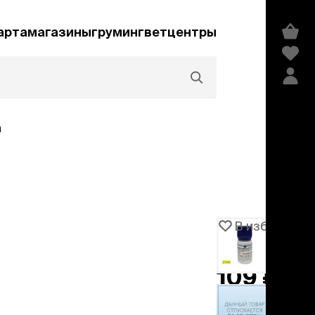
арта
магазины
груминг
ветцентры
а
Акции и скидки
В избранное
Артикул
104949
едства гигиены и
сметика
109 ₽
мпуни
ндиционеры и
добавить