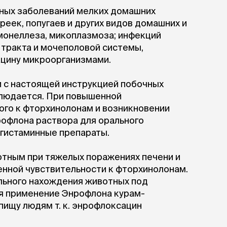
Дв
Миски на подставке
ных заболеваний мелких домашних
Автопоилки и
 домики
ареек, попугаев и других видов домашних и
автокормушки
мики
то
монеллеза, микоплазмоза; инфекций
Фильтры для
Кор
 тракта и мочеполовой системы,
автопоилок
Ла
ацину микроорганизмами.
Для хранения корма
 матрасы,
На
Набор для кормления
Туа
и с настоящей инструкцией побочных
со
аблюдается. При повышенной
Тов
груминг
ого к фторхинолонам и возникновении
Мис
Расчески
и и
рофлона раствора для орального
ко
Пуходерки
комплексы
Сум
гистаминные препараты.
Ножницы
точки и
кл
Расчёска-триммер
мплексы
Иг
тным при тяжелых поражениях печени и
Когтерезы
Шл
Колтунорезы
енной чувствительности к фторхинолонам.
по
Средства для
артона
ельного нахождения животных под
Ко
тримминга
я применение Энрофлона курам-
До
Накладные колпачки
пищу людям т. к. энрофлоксацин
Ко
Машинки для стрижки
Ко
Сменные гребенки для