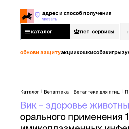
адрес и способ получения
указать
адрес и способ получения
указать
каталог
пет-сервисы
каталог
пет-сервисы
обнови защиту
акции
кошки
собаки
грызу
кошки
Пода
собаки
Каталог
Ветаптека
Ветаптека для птиц
П
кошк
грызуны
Вик – здоровье животн
корм
рыбы
Сухой корм
орального применения 
Влажный к
птицы
Лечебный 
имикоплазменных инфе