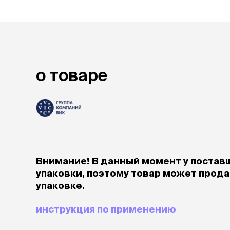
лакомств
Для вывед
шерсти
Для чистки
Мясные, вя
печеные
о товаре
Сухие лако
лотки и т
Закрытый, 
С бортико
С сеткой
Без сетки
Внимание! В данный момент у постав
Коврики
Пакеты для
упаковки, поэтому товар может продав
туалета
упаковке.
Совки
Угловые
инструкция по применению
Пеленки и 