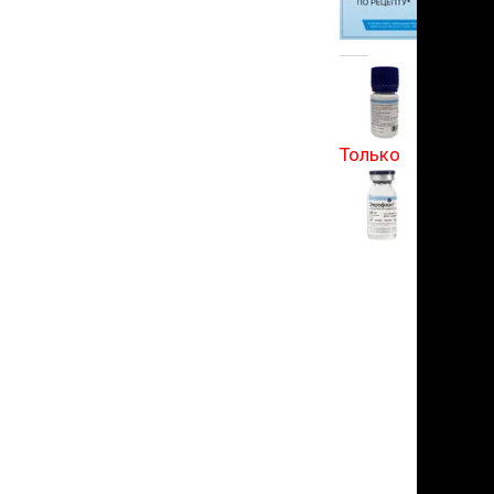
льзамы
в корзину
ие, без смывания
перхоти и зуда
я длинношерстных
5
я короткошерстных
25 отзывов
я лысых
хлоргексидином
Только
я белых кошек
для
поаллергенный
самовывоза
еи и пудры
ажные салфетки
д за глазами
д за ушами
рфюм
ная паста
ррекция
ведения и
едства от запаха
пугиватели