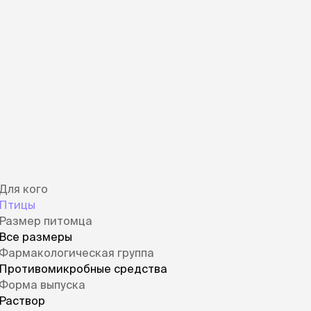
ры
Сре
расчёсок-триммеров
ие энрофлона с бактериостатическими
пя
Пилки
 майки
дами и левомицетином), теофилином и
За
Фиксирующие
галстуки
для
переноски
Ножи и насадки
остюмы
Мебель для груминга
ме
и
Ме
ы
Для кого
Птицы
Размер питомца
Все размеры
Фармакологическая группа
Противомикробные средства
Форма выпуска
Раствор