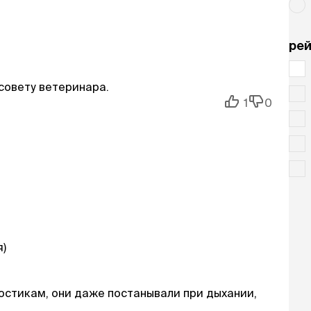
рей
совету ветеринара.
1
0
я)
остикам, они даже постанывали при дыхании,