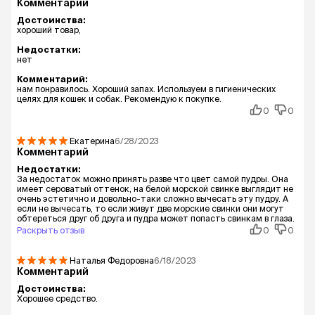
Комментарий
Достоинства:
хороший товар,
Недостатки:
нет
Комментарий:
нам понравилось. Хороший запах. Используем в гигиенических
целях для кошек и собак. Рекомендую к покупке.
0
0
Екатерина
6/28/2023
Комментарий
Недостатки:
За недостаток можно принять разве что цвет самой пудры. Она
имеет сероватый оттенок, на белой морской свинке выглядит не
очень эстетично и довольно-таки сложно вычесать эту пудру. А
если не вычесать, то если живут две морские свинки они могут
обтереться друг об друга и пудра может попасть свинкам в глаза.
Раскрыть отзыв
0
0
Наталья Федоровна
6/18/2023
Комментарий
Достоинства:
Хорошее средство.