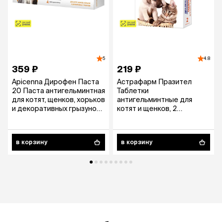
5
4.8
359 ₽
219 ₽
Apicenna Дирофен Паста
Астрафарм Празител
20 Паста антигельминтная
Таблетки
для котят, щенков, хорьков
антигельминтные для
и декоративных грызунов,
котят и щенков, 2
10 мл
таблетки
в корзину
в корзину