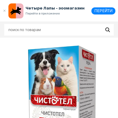
Выберите
адрес и способ получения
Четыре Лапы - зоомагазин
ПЕРЕЙТИ
Перейти в приложение