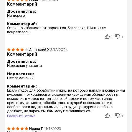
Комментарий
Достоинства:
Не дорого.
Комментарий:
Отлично избавляет от паразитов. Без запаха. Шиншилле
понравилось
1
0
Анатолий
Х.
3/12/2024
Комментарий
Достоинства:
Надежная упаковка.
Недостатки:
Нет замечаний.
Комментарий:
Брали пудру для обработки куриц, на которых напали в конце зимы
пухоеды...приходилось отловленную курицу иммобилизировать,
поместив в мешок из под зерновой смеси и потом частично
приоткрывая мешок обрабатывать пудрой повсеместно и в
особенности под крыльями и низ груди, где курица особо не
достает, но паразиты там могут скапливаться.
Раскрыть отзыв
1
0
Ирина
П.
11/4/2023