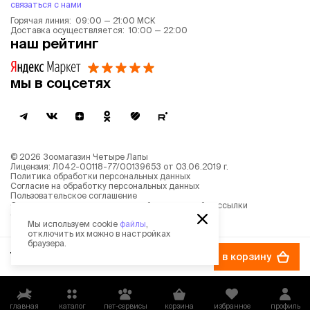
связаться с нами
Горячая линия: 09:00 — 21:00 МСК
Доставка осуществляется: 10:00 — 22:00
наш рейтинг
мы в соцсетях
©
2026
Зоомагазин Четыре Лапы
Лицензия: Л042-00118-77/00139653 от 03.06.2019 г.
Политика обработки персональных данных
Согласие на обработку персональных данных
Пользовательское соглашение
Согласие на получение новостной и рекламной рассылки
Описание рекомендательных алгоритмов
Мы используем cookie
файлы
,
отключить их можно в настройках
браузера.
79 ₽
в корзину
главная
каталог
пет-сервисы
корзина
избранное
профиль