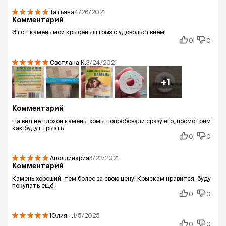
Татьяна
4/26/2021
Комментарий
Этот камень мой крысёныш грыз с удовольствием!
0
0
Светлана
К.
3/24/2021
+1
Комментарий
На вид не плохой камень, хомы попробовали сразу его, посмотрим
как будут грызть.
0
0
Аполлинария
3/22/2021
Комментарий
Камень хороший, тем более за свою цену! Крыскам нравится, буду
покупать ещё.
0
0
Юлия
-.
1/5/2025
0
0