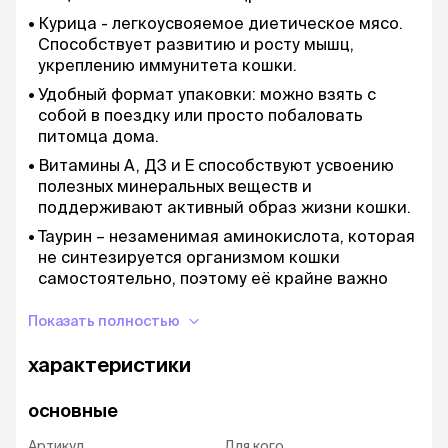
Курица - легкоусвояемое диетическое мясо.
Способствует развитию и росту мышц,
укреплению иммунитета кошки.
Удобный формат упаковки: можно взять с
собой в поездку или просто побаловать
питомца дома.
Витамины A, Д3 и E способствуют усвоению
полезных минеральных веществ и
поддерживают активный образ жизни кошки.
Таурин – незаменимая аминокислота, которая
не синтезируется организмом кошки
самостоятельно, поэтому её крайне важно
получать с пищей. Обеспечивает работу
сердечной системы, участвует в обменных
Показать полностью
процессах и влияет на общее состояние
характеристики
организма.
Условия хранения:
хранить в сухом,
основные
прохладном месте, вдали от прямых солнечных
лучей. Отрытую упаковку храните в
Артикул
Для кого