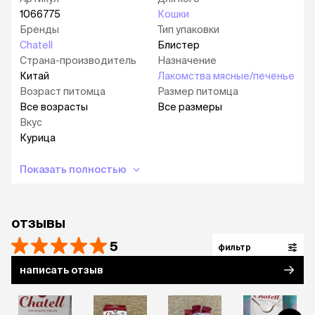
холодильнике не более 24 часов.
1066775
Кошки
Бренды
Тип упаковки
Срок годности:
24 месяца с даты
Chatell
Блистер
изготовления.
Страна-производитель
Назначение
Китай
Лакомства мясные/печенье
Возраст питомца
Размер питомца
Все возрасты
Все размеры
Вкус
Курица
Показать полностью
отзывы
5
фильтр
написать отзыв