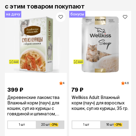
с этим товаром покупают
на дачу
бонусы
4
4.6
399 ₽
79 ₽
Деревенские лакомства
Wellkiss Adult Влажный
Влажный корм (пауч) для
корм (пауч) для взрослых
кошек, суп из курицы с
кошек, суп из курицы, 35 гр.
говядиной и шпинатом,
4х35 гр.
1 шт
20 шт
-3%
1 шт
16 шт
-3%