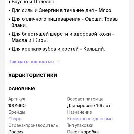
Вкусно и Полезно!
Для силы и Энергии в течение дня - Мясо.
Для отличного пищеварения - Овощи, Травы,
Злаки.
Для блестящей шерсти и здоровой кожи -
Масла и Жиры.
Для крепких зубов и костей - Кальций.
Для защиты здоровья - Витамины.
Показать полностью
Для поддержания собаки в оптимальной
форме - Минералы.
характеристики
Не содержит Искусственных ароматизаторов,
Искусственных усилителей вкуса.
основные
В Chappi есть все необходимые для собаки
Артикул
Возраст питомца
белки, жиры и углеводы, а также полезные
1001660
Для взрослых 1-6 лет
витамины и минералы.
Бренды
Назначение
Chappi
Корма повседневные
Готовый рацион Chappi содержит натуральные
Страна-производитель
Тип упаковки
и полезные ингредиенты - приправу из овощей
Россия
Пакет, коробка
и трав - морковь и люцерну.