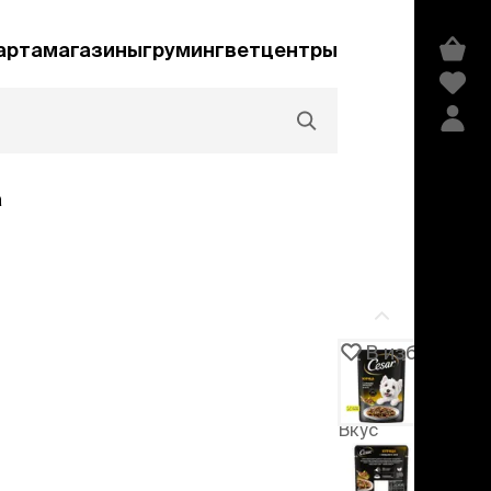
арта
магазины
груминг
ветцентры
а
Акции и скидки
В избранное
Артикул
104265
едства гигиены и
сметика
Вкус
мпуни
-20%
ндиционеры и
говядина