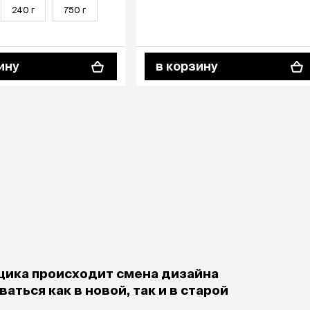
240 г
750 г
ину
в корзину
щика происходит смена дизайна
аться как в новой, так и в старой