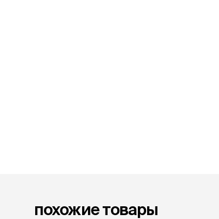
аксессуа
Свитеры
Футболки и
Бантики и 
Платья
Смешные к
Украшения 
аксессуар
похожие товары