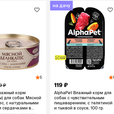
на дачу
5
119 ₽
9 ₽
лажный корм
AlphaPet Влажный корм для
ы) для собак Мясной
собак с чувствительным
с, с натуральными
пищеварением, с телятиной
и сердечками в
и тыквой в соусе, 100 гр.
 гр.