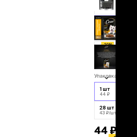
льзамы
ие, без смывания
говядина с крол
перхоти и зуда
-20%
я длинношерстных
курица
я короткошерстных
-20%
я лысых
телятина
хлоргексидином
-20%
я белых кошек
утка
поаллергенный
-20%
ягненок
еи и пудры
ажные салфетки
д за глазами
Упаковка
д за ушами
-20%
рфюм
1 шт
44 ₽
ная паста
-22%
28 шт
ррекция
43 ₽
/шт
ведения и
едства от запаха
44 ₽
пугиватели