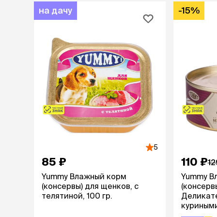
на дачу
-15%
5
85 ₽
110 ₽
12
Yummy Влажный корм
Yummy В
(консервы) для щенков, с
(консерв
телятиной, 100 гр.
Деликате
куриным
желе, 100