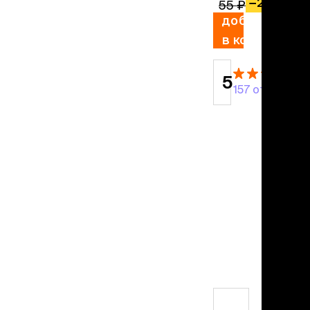
−
20%
учение к месту
55 ₽
угое
добавить
дства от запаха и
в корзину
тен
5
униция
157 отзывов
мплекты
ейки
ейники
торемни
мордники
ресники
водки
етки, вольеры,
ери
льеры
етки
дусы и ступени