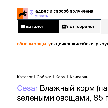
адрес и способ получения
указать
адрес и способ получения
указать
каталог
пет-сервисы
каталог
пет-сервисы
обнови защиту
акции
кошки
собаки
грызу
кошки
Пода
собаки
Каталог
Собаки
Корм
Консервы
кошк
грызуны
Cesar
Влажный корм (пау
корм
рыбы
Сухой корм
зелеными овощами, 85 г
Влажный к
птицы
Лечебный 