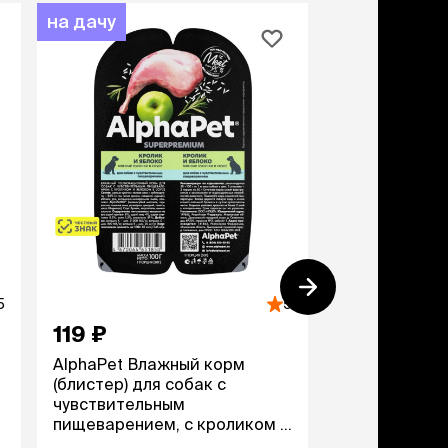
на дачу
-13%
5
5
119 ₽
196 ₽
225 ₽
AlphaPet Влажный корм
Четвероноги
(блистер) для собак с
Влажный корм
чувствительным
для всех пор
пищеварением, с кроликом и
собак Сосис
яблоком в соусе, 100 гр.
Йоркширские,