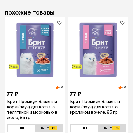
похожие товары
4.9
4.9
77 ₽
77 ₽
Брит Премиум Влажный
Брит Премиум Влажный
корм (пауч) для котят, с
корм (пауч) для котят, с
телятиной и морковью в
кроликом в желе, 85 гр.
желе, 85 гр.
1 шт
14 шт
-3%
1 шт
14 шт
-3%