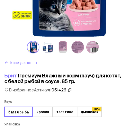
Корм для котят
Брит
Премиум Влажный корм (пауч) для котят,
с белой рыбой в соусе, 85 гр.
В избранное
Артикул
1051426
Вкус
-15%
кролик
телятина
цыпленок
белая рыба
Упаковка