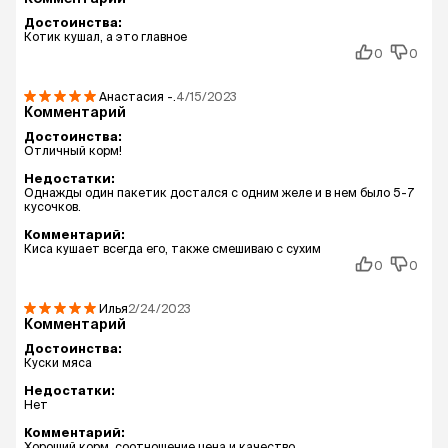
Достоинства:
Котик кушал, а это главное
0
0
Анастасия
-.
4/15/2023
Комментарий
Достоинства:
Отличный корм!
Недостатки:
Однажды один пакетик достался с одним желе и в нем было 5-7
кусочков.
Комментарий:
Киса кушает всегда его, также смешиваю с сухим
0
0
Илья
2/24/2023
Комментарий
Достоинства:
Куски мяса
Недостатки:
Нет
Комментарий:
Хороший корм, соотношение цена и качество