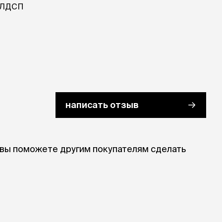
ры
Сре
ЛДСП
расчёсок-триммеров
пя
Пилки
 майки
За
Фиксирующие
галстуки
для
переноски
Ножи и насадки
остюмы
Мебель для груминга
ме
и
Ме
ы
написать отзыв
 вы поможете другим покупателям сделать