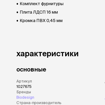
Комплект фурнитуры
лежаки и
Плита ЛДСП 16 мм
Мягкие до
Лежанки
Кромка ПВХ 0,45 мм
Тоннели
Подстилки,
подушки
Пледы
характеристики
когтеточк
игровые 
Дома-когте
игровые ко
основные
Столбики
Коврики
Артикул
Из гофрок
1027675
Доски
Бренды
Biodesign
одежда и
Страна-производитель