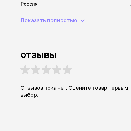
аксессуа
Россия
Свитеры
Футболки и
Показать полностью
Бантики и 
Платья
Смешные к
Украшения 
аксессуар
отзывы
Отзывов пока нет. Оцените товар первым,
выбор.