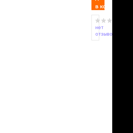
льзамы
в корзину
ие, без смывания
перхоти и зуда
я длинношерстных
я короткошерстных
нет
я лысых
отзывов
хлоргексидином
я белых кошек
поаллергенный
еи и пудры
ажные салфетки
д за глазами
д за ушами
рфюм
ная паста
ррекция
ведения и
едства от запаха
пугиватели