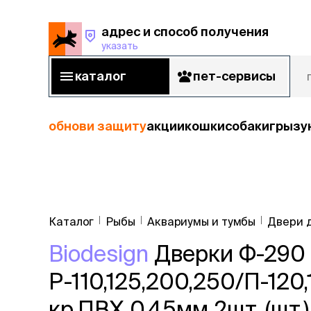
адрес и способ получения
указать
адрес и способ получения
указать
каталог
пет-сервисы
каталог
пет-сервисы
обнови защиту
акции
кошки
собаки
грызу
кошки
Пода
собаки
Каталог
Рыбы
Аквариумы и тумбы
Двери 
кошк
грызуны
Biodesign
Дверки Ф-290 (
корм
рыбы
Сухой корм
Р-110,125,200,250/П-12
Влажный к
птицы
Лечебный 
кр.ПВХ 0,45мм 2шт. (шт.)