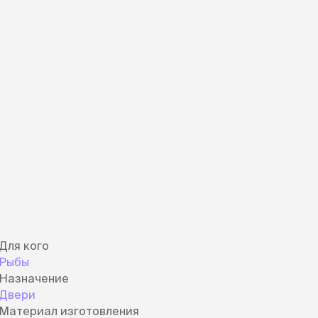
Дв
Миски на подставке
Автопоилки и
 домики
автокормушки
мики
то
Фильтры для
Кор
автопоилок
Ла
Для хранения корма
 матрасы,
На
Набор для кормления
Туа
со
Тов
груминг
Мис
Расчески
и и
ко
Пуходерки
комплексы
Сум
Ножницы
точки и
кл
Расчёска-триммер
мплексы
Иг
Когтерезы
Шл
Колтунорезы
Для кого
по
Средства для
артона
Ко
Рыбы
тримминга
До
Назначение
Накладные колпачки
Ко
Двери
Машинки для стрижки
Ко
Материал изготовления
Сменные гребенки для