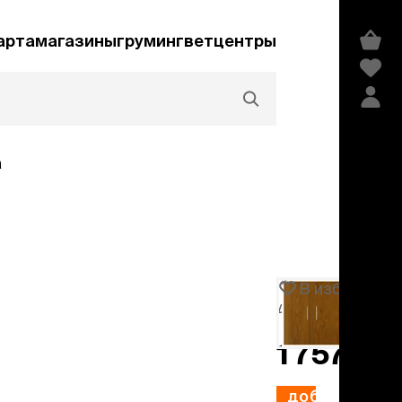
арта
магазины
груминг
ветцентры
а
Акции и скидки
В избранное
Артикул
102767
едства гигиены и
сметика
1 757 ₽
мпуни
ндиционеры и
добавить