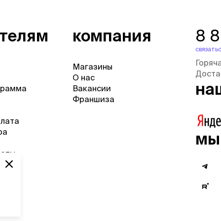
ателям
компания
8 
связатьс
Горяч
Магазины
Доста
О нас
на
грамма
Вакансии
Франшиза
плата
ра
мы
веты