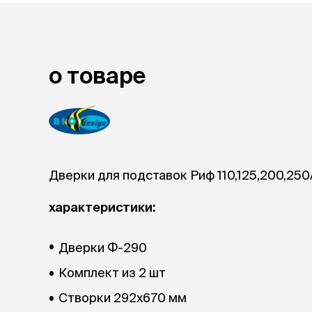
лакомств
Для вывед
шерсти
Для чистки
о товаре
Мясные, вя
печеные
Сухие лако
лотки и т
Закрытый, 
С бортико
Дверки для подставок Риф 110,125,200,250
С сеткой
Без сетки
характеристики:
Коврики
Пакеты для
Дверки Ф-290
туалета
Совки
Комплект из 2 шт
Угловые
Пеленки и 
Створки 292х670 мм