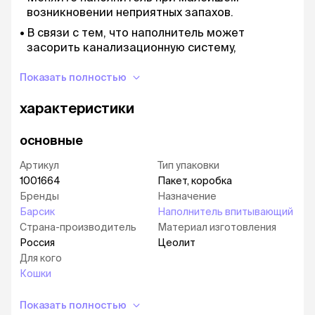
возникновении неприятных запахов.
В связи с тем, что наполнитель может
засорить канализационную систему,
выбрасывайте его в мусорный пакет.
Показать полностью
Берегите продукт от сырости.
Срок годности неограничен.
характеристики
В зависимости от размеров домашнего
питомца упаковки в 4,54 литра хватает на 4-5
основные
недель.
Артикул
Тип упаковки
1001664
Пакет, коробка
Бренды
Назначение
Барсик
Наполнитель впитывающий
Страна-производитель
Материал изготовления
Россия
Цеолит
Для кого
Кошки
Показать полностью