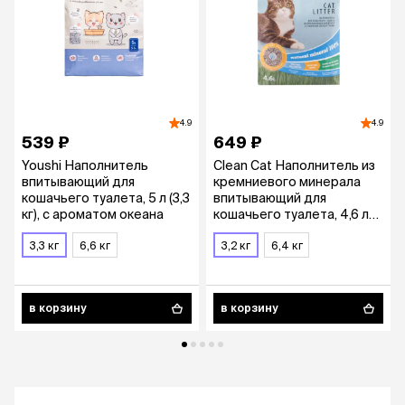
4.9
4.9
539 ₽
649 ₽
Youshi Наполнитель
Clean Сat Наполнитель из
впитывающий для
кремниевого минерала
кошачьего туалета, 5 л (3,3
впитывающий для
кг), с ароматом океана
кошачьего туалета, 4,6 л
(3,2 кг), с ароматом свежей
3,3 кг
6,6 кг
травы
3,2 кг
6,4 кг
в корзину
в корзину