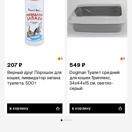
5
5
207 ₽
549 ₽
Верный друг Порошок для
Dogman Туалет средний
кошек, ликвидатор запаха
для кошек Триплекс,
туалета, 500 г
34х44х15 см, светло-
серый
в корзину
в корзину