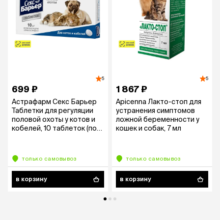
5
5
699 ₽
1 867 ₽
Астрафарм Секс Барьер
Apicenna Лакто-стоп для
Таблетки для регуляции
устранения симптомов
половой охоты у котов и
ложной беременности у
кобелей, 10 таблеток (по
кошек и собак, 7 мл
рецепту)
только самовывоз
только самовывоз
в корзину
в корзину