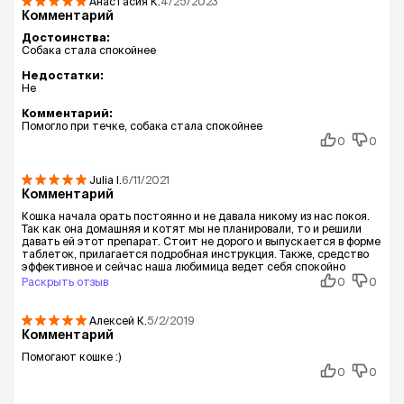
Анастасия
К.
4/25/2023
Комментарий
Достоинства:
Собака стала спокойнее
Недостатки:
Не
Комментарий:
Помогло при течке, собака стала спокойнее
0
0
Julia
I.
6/11/2021
Комментарий
Кошка начала орать постоянно и не давала никому из нас покоя.
Так как она домашняя и котят мы не планировали, то и решили
давать ей этот препарат. Стоит не дорого и выпускается в форме
таблеток, прилагается подробная инструкция. Также, средство
эффективное и сейчас наша любимица ведет себя спокойно
Раскрыть отзыв
0
0
Алексей
К.
5/2/2019
Комментарий
Помогают кошке :)
0
0