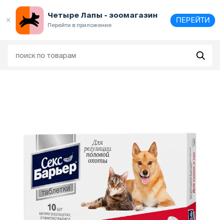
Выберите
адрес и способ получения
Четыре Лапы - зоомагазин
ПЕРЕЙТИ
Перейти в приложение