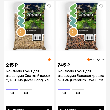
5
ждет оценки
215 ₽
745 ₽
NovaMark Грунт для
NovaMark Грунт для
аквариума Светлый песок
аквариума Лавовая крошка
2,0-5,0 мм (River Light), 2л
5-9 мм (Premium Lava L), 2л
2л
6л
2л
6л
в корзину
в корзину