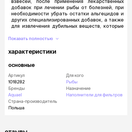
взвесей, после применения лекарственных
добавок при лечении рыбы от болезней, при
необходимости убрать остатки альгецидов и
других специализированных добавок, а также
для извлечения дубильных веществ, которые
дают коричневый оттенок в вашем
аквариуме.
Показать полностью
В картонной упаковке 1 штука.
характеристики
В комплекте идет крупнопористая губка с
наполнителем из высококачественного угля.
основные
Артикул
Для кого
1018282
Рыбы
Бренды
Назначение
Aquael
Наполнители для фильтров
Страна-производитель
Польша
отзывы