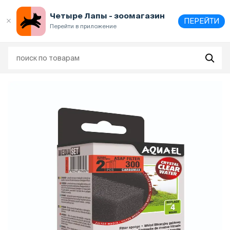
Выберите
адрес и способ получения
Четыре Лапы - зоомагазин
ПЕРЕЙТИ
Перейти в приложение