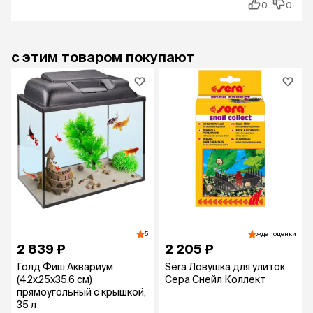
0
0
с этим товаром покупают
5
ждет оценки
2 839 ₽
2 205 ₽
Голд Фиш Аквариум
Sera Ловушка для улиток
(42x25x35,6 см)
Сера Снейл Коллект
прямоугольный с крышкой,
35 л