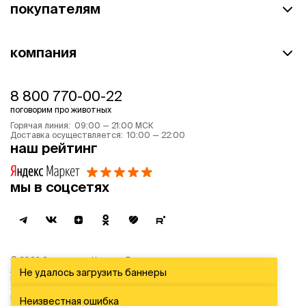
покупателям
компания
8 800 770-00-22
поговорим про животных
Горячая линия: 09:00 — 21:00 МСК
Доставка осуществляется: 10:00 — 22:00
наш рейтинг
мы в соцсетях
©
2026
Зоомагазин Четыре Лапы
Лицензия: Л042-00118-77/00139653 от 03.06.2019 г.
Не удалось загрузить баннеры
Политика обработки персональных данных
Согласие на обработку персональных данных
Пользовательское соглашение
Неизвестная ошибка