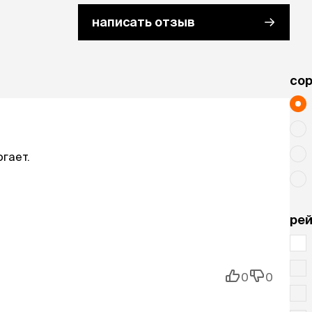
– 5 дней.
написать отзыв
я на организм относится к веществам
ОСТ 12.1.007-76), в рекомендуемых дозах
орбтивнотоксического и
cо
нии в глаза вызывает слабое
 а также рыб и других гидробионтов.
гает.
рей
0
0