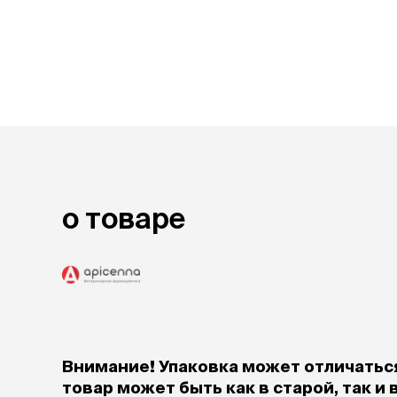
лакомств
Для вывед
шерсти
Для чистки
Мясные, вя
печеные
Сухие лако
лотки и т
Закрытый, 
о товаре
С бортико
С сеткой
Без сетки
Коврики
Пакеты для
туалета
Совки
Угловые
Внимание! Упаковка может отличаться
Пеленки и 
товар может быть как в старой, так и 