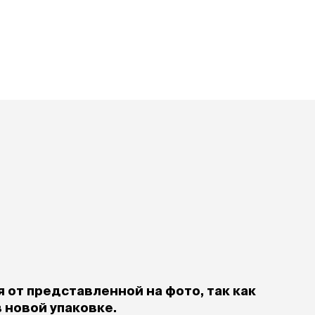
При
а
На пружинке
Др
ения
Трек
Сре
Лизунец
пя
 зубов
леные,
сумки, переноски и
ам
путешествия
мства
Ко
Сумки
Шл
Переноски
Ош
Рюкзаки
уалеты
Ав
Сумки фиксаторы
домик
На
Миски дорожные
м
Ад
По
миски, кормушки,
поилки
 кошачьего
кл
Миски
дв
Двойные
Во
Одинарные
Кл
Дорожные
 от представленной на фото, так как
подгузники
Пан
Коврики под миску
в новой упаковке.