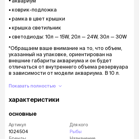
аквариум
коврик-подложка
рамка в цвет крышки
крышка светильник
светодиоды: 10л — 15W, 20л — 24W, 30л — 30W
*Обращаем ваше внимание на то, что объем,
указанный на упаковке, ориентирован на
внешние габариты аквариума и он будет
отличаться от внутреннего объема резервуара
в зависимости от модели аквариума. В 10 л.
погрешность - 8%, в 20л. погрешность - 10% от
указанного объема. Так же при обустройстве
Показать полностью
аквариума не забывайте вычитать отступ от
краев и то пространство, которое у вас уйдет
характеристики
на декор и оформление.
основные
Артикул
Для кого
1024504
Рыбы
Бренды
Назначение