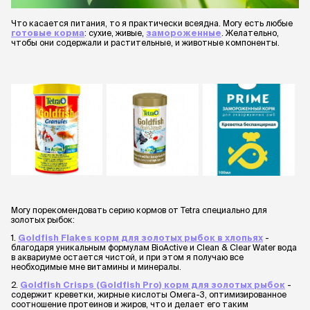
Что касается питания, то я практически всеядна. Могу есть любые
готовые корма
: сухие, живые,
замороженные
. Желательно,
чтобы они содержали и растительные, и животные компоненты.
Могу порекомендовать серию кормов от Tetra специально для
золотых рыбок:
1.
Goldfish Flakes корм для золотых рыбок в хлопьях
-
благодаря уникальным формулам BioActive и Clean & Clear Water вода
в аквариуме остается чистой, и при этом я получаю все
необходимые мне витамины и минералы.
2.
Goldfish Crisps (Goldfish Pro) корм для золотых рыбок
-
содержит креветки, жирные кислоты Омега-3, оптимизированное
соотношение протеинов и жиров, что и делает его таким