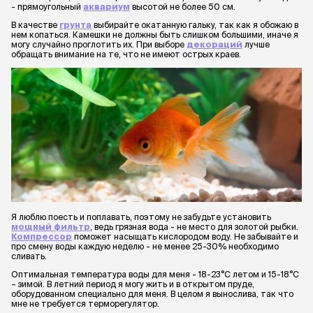
- прямоугольный
аквариум
высотой не более 50 см.
В качестве
грунта
выбирайте окатанную гальку, так как я обожаю в
нем копаться. Камешки не должны быть слишком большими, иначе я
могу случайно проглотить их. При выборе
декораций
лучше
обращать внимание на те, что не имеют острых краев.
Я люблю поесть и поплавать, поэтому не забудьте установить
мощный фильтр
, ведь грязная вода - не место для золотой рыбки.
Компрессор
поможет насыщать кислородом воду. Не забывайте и
про смену воды каждую неделю - не менее 25-30% необходимо
сливать.
Оптимальная температура воды для меня - 18-23°С летом и 15-18°С
– зимой. В летний период я могу жить и в открытом пруде,
оборудованном специально для меня. В целом я вынослива, так что
мне не требуется терморегулятор.