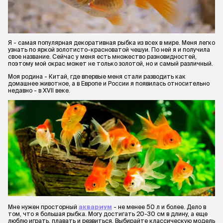
Я - самая популярная декоративная рыбка из всех в мире. Меня легко
узнать по яркой золотисто-красноватой чешуи. По ней я и получила
свое название. Сейчас у меня есть множество разновидностей,
поэтому мой окрас может не только золотой, но и самый различный.
Моя родина - Китай, где впервые меня стали разводить как
домашнее животное, а в Европе и России я появилась относительно
недавно - в XVII веке.
Мне нужен просторный
аквариум
- не менее 50 л и более. Дело в
том, что я большая рыбка. Могу достигать 20-30 см в длину, а еще
люблю играть, плавать и резвиться. Выбирайте классическую модель