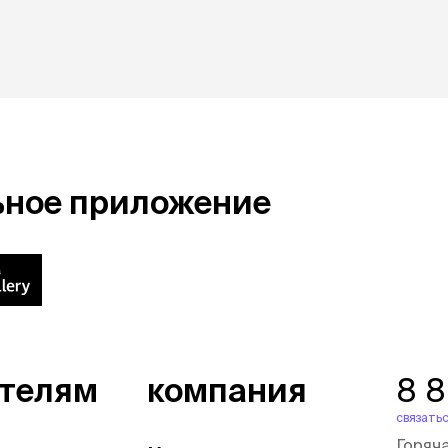
ры
Сре
расчёсок-триммеров
пя
Пилки
 майки
За
Фиксирующие
галстуки
для
переноски
Ножи и насадки
остюмы
Мебель для груминга
ме
и
Ме
ы
ьное приложение
ателям
компания
8 
связатьс
Горяч