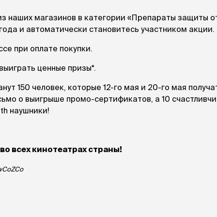
Дв
Миски на подставке
Автопоилки и
 домики
из наших магазинов в категории «Препараты защиты от
автокормушки
мики
 года и автоматически становитесь участником акции.
то
Фильтры для
Кор
автопоилок
ссе при оплате покупки.
Ла
Для хранения корма
 матрасы,
На
Набор для кормления
выиграть ценные призы*.
Туа
со
ут 150 человек, которые 12-го мая и 20-го мая получа
Тов
груминг
сьмо о выигрыше промо-сертификатов, а 10 счастливч
Мис
Расчески
и и
th наушники!
ко
Пуходерки
комплексы
Сум
Ножницы
точки и
кл
Расчёска-триммер
мплексы
Иг
 во всех кинотеатрах страны!
Когтерезы
Шл
Колтунорезы
по
qwCoZCo
Средства для
артона
Ко
тримминга
До
Накладные колпачки
Ко
Машинки для стрижки
Ко
Сменные гребенки для