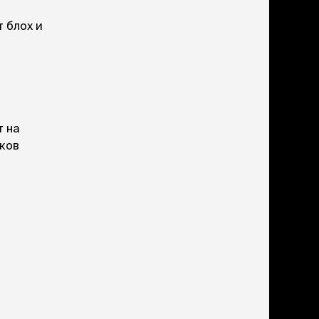
ери
 блох и
вары для котят
м для котят
комства
полнители
леты, лотки,
вочки
т на
ары для груминга
иков
ки, поилки,
врики
ки, переноски,
етки
рушки
ейки, ошейники,
водки
гтеточки
мики и лежаки
сметика и шампуни
ррекция поведения