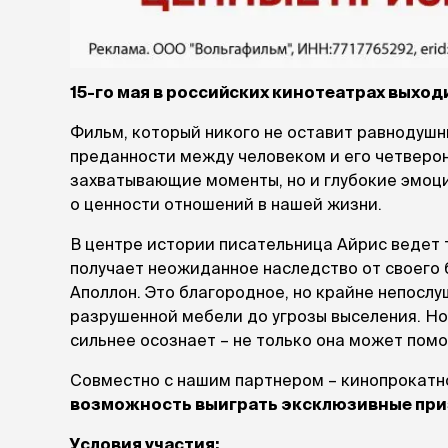
лакомств
Для вывед
шерсти
Для чистки
15-го мая в российских кинотеатрах выход
Мясные, вя
печеные
Фильм, который никого не оставит равнодушн
Сухие лако
преданности между человеком и его четверон
захватывающие моменты, но и глубокие эмоц
лотки и т
о ценности отношений в нашей жизни.
Закрытый, 
В центре истории писательница Айрис ведет 
С бортико
получает неожиданное наследство от своего б
С сеткой
Без сетки
Аполлон. Это благородное, но крайне непосл
Коврики
разрушенной мебели до угрозы выселения. Но
Пакеты для
сильнее осознает – не только она может помоч
туалета
Совки
Совместно с нашим партнером – кинопрокатн
Угловые
возможность выиграть эксклюзивные при
Пеленки и 
Условия участия: