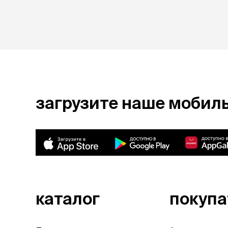
аксессуа
Свитеры
Футболки и
Бантики и 
Платья
Смешные к
Украшения 
аксессуар
загрузите наше мобил
каталог
покуп