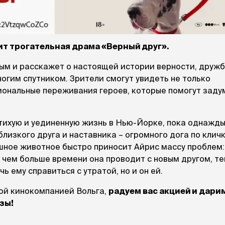
При
а
На пружинке
Др
ения
Трек
Сре
Лизунец
пя
 зубов
ит трогательная драма «Верный друг».
леные,
сумки, переноски и
ам
ым и расскажет о настоящей истории верности, дружб
путешествия
мства
Ко
огим спутником. Зрители смогут увидеть не только
Сумки
Шл
Переноски
иональные переживания героев, которые помогут заду
Ош
Рюкзаки
уалеты
Ав
Сумки фиксаторы
домик
На
тихую и уединенную жизнь в Нью-Йорке, пока однажды
Миски дорожные
м
Ад
лизкого друга и наставника – огромного дога по клич
По
ушное животное быстро приносит Айрис массу проблем:
миски, кормушки,
 чем больше времени она проводит с новым другом, т
поилки
 кошачьего
ь ему справиться с утратой, но и он ей.
кл
Миски
дв
Двойные
ой кинокомпанией Вольга,
радуем вас акцией и дари
Во
Одинарные
зы!
Кл
Дорожные
подгузники
Пан
Коврики под миску