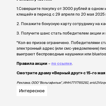
лежаки и
1.Совершите покупку от 3000 рублей в одном 
Мягкие до
клещей» в период с 29 апреля по 20 мая 2025
Лежанки
2. Покажите бонусную карту сотруднику на ка
Тоннели
Подстилки,
3. Получите шанс стать победителем акции и 
подушки
Пледы
*Кол-во призов ограничено. Победителями стан
электронный адрес (или смс-уведомление) пи
когтеточк
выиграют беспроводные наушники или bluetoo
игровые 
Дома-когте
Правила акции
–
по ссылке
.
игровые ко
Смотрите драму «Верный друг» с 15-го мая
Столбики
Коврики
Реклама. ООО "Вольгафильм", ИНН:7717765292, erid:2Vtz
Из гофрок
Доски
Интересное
одежда и