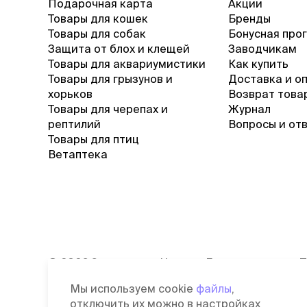
Подарочная карта
Акции
Товары для кошек
Бренды
Товары для собак
Бонусная про
Защита от блох и клещей
Заводчикам
Товары для аквариумистики
Как купить
Товары для грызунов и
Доставка и о
хорьков
Возврат това
Товары для черепах и
Журнал
рептилий
Вопросы и от
Товары для птиц
Ветаптека
©
2026
Зоомагазин Четыре Лапы
П
Лицензия: Л042-00118-77/00139653
С
Мы используем cookie
файлы
,
от 03.06.2019 г.
д
отключить их можно в настройках