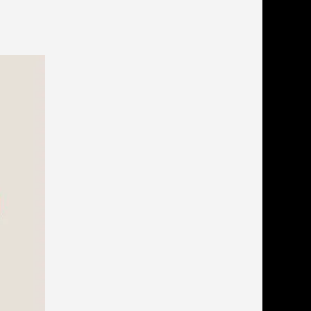
льзамы
ие, без смывания
перхоти и зуда
я длинношерстных
я короткошерстных
я лысых
хлоргексидином
я белых кошек
поаллергенный
еи и пудры
ажные салфетки
д за глазами
д за ушами
рфюм
ная паста
ррекция
ведения и
едства от запаха
пугиватели