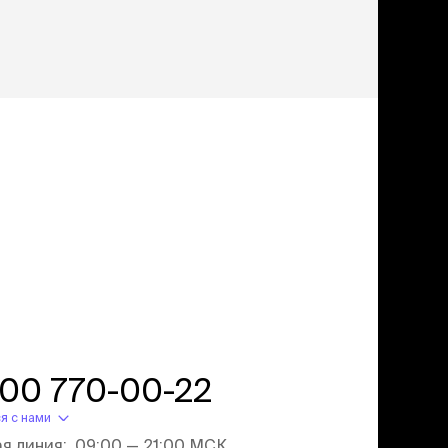
дства от запаха и
тен
щита от паразитов
 котят
рч
рч
800 770-00-22
я с нами
ая линия: 09:00 — 21:00 МСК