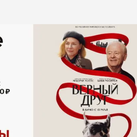
ба
ий корм
Игрушки Трек
Сух
Игрушки
От 
развивающие
Дл
Видеокамеры
 блох,
Дл
Автоматический
Дл
туалет
ов
С 
Батарейки
Дл
Ги
игрушки
Спр
Из натуральных
Вл
рошки
материалов
Ухо
Игрушки с чипом
Ухо
Интерактивные
Па
ели для
Мыши
Зуб
о туалета
Мячики для кошек
йся
Развивающие
щий
ко
С мятой
евый
по
Текстильные
ср
Дразнилки
От
Лазерные указки