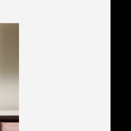
льзамы
ие, без смывания
перхоти и зуда
я длинношерстных
я короткошерстных
я лысых
хлоргексидином
я белых кошек
поаллергенный
еи и пудры
ажные салфетки
д за глазами
д за ушами
рфюм
ная паста
ррекция
ведения и
едства от запаха
пугиватели