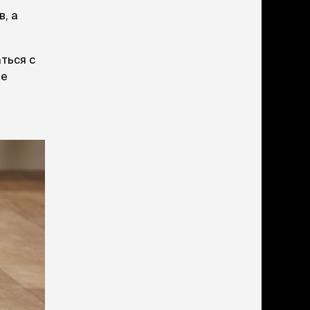
, а
ться с
ие