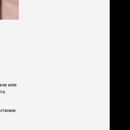
учение к месту
угое
дства от запаха и
тен
униция
мплекты
ейки
ейники
торемни
мордники
ресники
водки
аче или
что
етки, вольеры,
ери
чтение.
льеры
етки
дусы и ступени