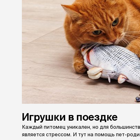
аксессуа
Свитеры
Футболки и
Бантики и 
Платья
Смешные к
Украшения 
аксессуар
Игрушки в поездке
Каждый питомец уникален, но для большинств
является стрессом. И тут на помощь пет-род