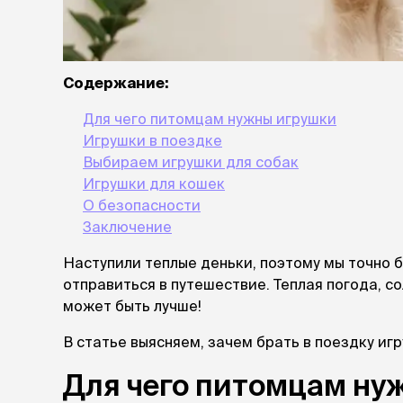
лакомств
Для вывед
шерсти
Для чистки
Содержание:
Мясные, вя
печеные
Для чего питомцам нужны игрушки
Сухие лако
Игрушки в поездке
Выбираем игрушки для собак
лотки и т
Игрушки для кошек
Закрытый, 
О безопасности
С бортико
Заключение
С сеткой
Без сетки
Наступили теплые деньки, поэтому мы точно 
Коврики
отправиться в путешествие. Теплая погода, 
Пакеты для
может быть лучше!
туалета
Совки
В статье выясняем, зачем брать в поездку иг
Угловые
Для чего питомцам ну
Пеленки и 