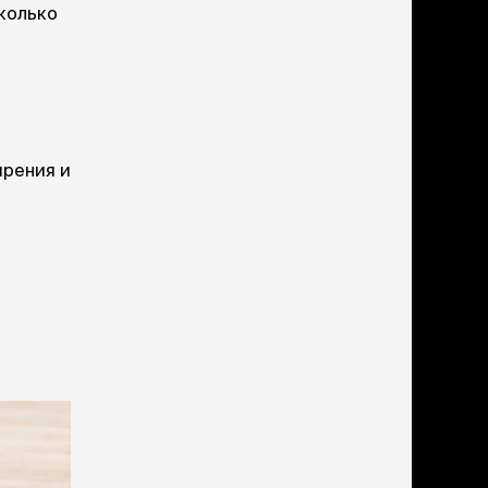
ери
сколько
вары для котят
м для котят
комства
полнители
леты, лотки,
ирения и
вочки
ары для груминга
ки, поилки,
врики
ки, переноски,
етки
рушки
ейки, ошейники,
водки
гтеточки
мики и лежаки
сметика и шампуни
ррекция поведения