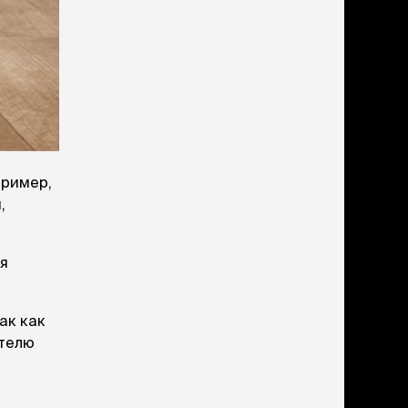
пример,
,
ся
ак как
ителю