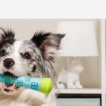
ба
ий корм
Игрушки Трек
Сух
Игрушки
От 
развивающие
Дл
Видеокамеры
 блох,
Дл
Автоматический
Дл
туалет
ов
С 
Батарейки
Дл
Ги
игрушки
Спр
Из натуральных
Вл
рошки
материалов
Ухо
Игрушки с чипом
Ухо
Интерактивные
Па
ели для
Мыши
Зуб
о туалета
Мячики для кошек
йся
Развивающие
щий
ко
С мятой
евый
по
Текстильные
ср
Дразнилки
От
Лазерные указки