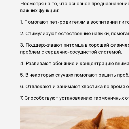
Несмотря на то, что основное предназначение
лежаки и
важных функций:
Мягкие до
1. Помогают пет-родителям в воспитании пит
Лежанки
Тоннели
2. Стимулируют естественные навыки, помога
Подстилки,
подушки
3. Поддерживают питомца в хорошей физичес
Пледы
проблем с сердечно-сосудистой системой.
4. Развивают обоняние и концентрацию внима
когтеточк
игровые 
5. В некоторых случаях помогают решить про
Дома-когте
игровые ко
6. Отвлекают и занимают хвостика во время о
Столбики
Коврики
7. Способствуют установлению гармоничных 
Из гофрок
Доски
одежда и