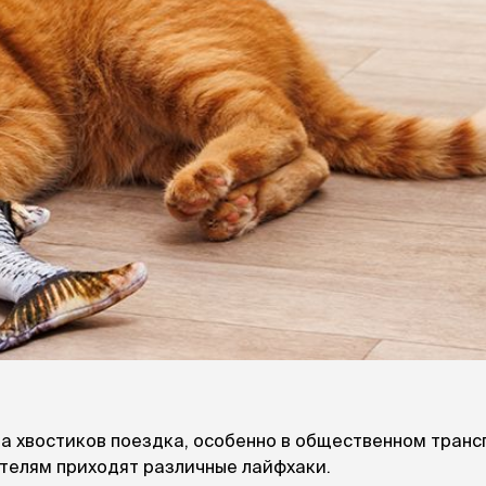
ры
Сре
расчёсок-триммеров
пя
Пилки
 майки
За
Фиксирующие
галстуки
для
переноски
Ножи и насадки
остюмы
Мебель для груминга
ме
и
Ме
ы
а хвостиков поездка, особенно в общественном транс
ителям приходят различные лайфхаки.