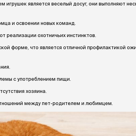
Дв
Миски на подставке
м игрушек является веселый досуг, они выполняют не
Автопоилки и
 домики
автокормушки
мики
то
Фильтры для
омца и освоении новых команд.
Кор
автопоилок
Ла
ют реализации охотничьих инстинктов.
Для хранения корма
 матрасы,
На
Набор для кормления
Туа
кой форме, что является отличной профилактикой ож
со
Тов
груминг
Мис
ния.
Расчески
и и
ко
Пуходерки
комплексы
Сум
блемы с употреблением пищи.
Ножницы
точки и
кл
Расчёска-триммер
мплексы
тсутствия хозяина.
Иг
Когтерезы
Шл
Колтунорезы
отношений между пет-родителем и любимцем.
по
Средства для
артона
Ко
тримминга
До
Накладные колпачки
Ко
Машинки для стрижки
Ко
Сменные гребенки для