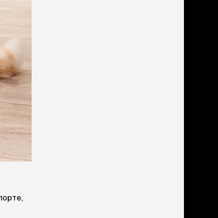
дства от запаха и
тен
щита от паразитов
 котят
рч
рч
порте,