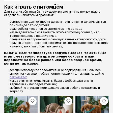
Как играть с питомцем
Для того, чтобы игра была в удовольствие, шла на пользу, нужно
следовать некоторым правилам:
совместная деятельность должна начинаться и заканчиваться
по команде пет-родителя;
если собака кусается во время игры, то ее надо
незамедлительно остановить, чтобы питомец осознал, что
такое поведение недопустимо;
следите за настроением и самочувствием четвероногого друга.
Если он играет неохотно, невнимательно, не выполняет команды
– значит, занятия стоит закончить;
ВАЖНО! Если температура воздуха высокая, то активные
игры с четвероногим другом лучше сократить или
перенести на более раннее или более позднее время,
когда не так жарко.
всегда используйте положительные подкрепления. Если пес
выполнил команду – обязательно похвалите, погладьте, дайте
лакомство
;
когда учите питомца играть, будьте доброжелательны,
терпеливы и последовательны;
выбирайте игрушки, подходящие вашей собаке по размеру и
возрасту.