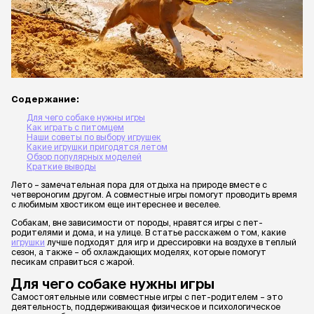
Содержание:
Для чего собаке нужны игры
Как играть с питомцем
Наши советы по выбору игрушек
Какие игрушки пригодятся летом
Обзор популярных моделей
Краткие выводы
Лето – замечательная пора для отдыха на природе вместе с
четвероногим другом. А совместные игры помогут проводить время
с любимым хвостиком еще интереснее и веселее.
Собакам, вне зависимости от породы, нравятся игры с пет-
родителями и дома, и на улице. В статье расскажем о том, какие
игрушки
лучше подходят для игр и дрессировки на воздухе в теплый
сезон, а также – об охлаждающих моделях, которые помогут
песикам справиться с жарой.
Для чего собаке нужны игры
Самостоятельные или совместные игры с пет-родителем – это
деятельность, поддерживающая физическое и психологическое