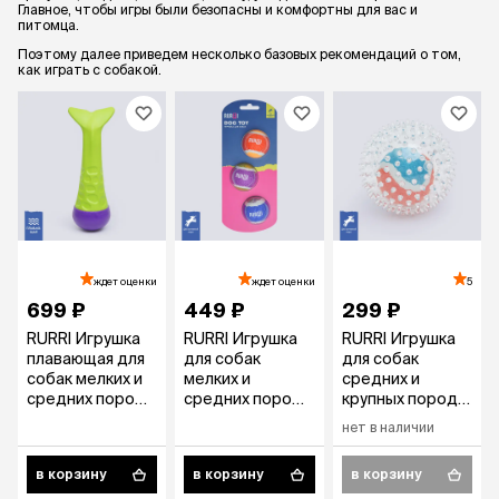
Главное, чтобы игры были безопасны и комфортны для вас и
питомца.
Поэтому далее приведем несколько базовых рекомендаций о том,
как играть с собакой.
ждет оценки
ждет оценки
5
699 ₽
449 ₽
299 ₽
RURRI Игрушка
RURRI Игрушка
RURRI Игрушка
плавающая для
для собак
для собак
собак мелких и
мелких и
средних и
средних пород
средних пород
крупных пород
Рыбий хвост,
Набор
Мячик, 8,9 см,
нет в наличии
11,4х11,4х3,1 см,
теннисных
цвет в
цвет в
мячиков, 5 см,
ассортименте
в корзину
в корзину
в корзину
ассортименте
цвет в
ассортименте