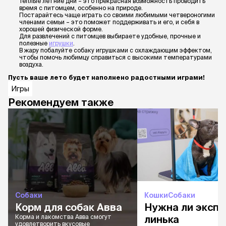
Теплые летние дни – это прекрасная возможность проводить
время с питомцем, особенно на природе.
Постарайтесь чаще играть со своими любимыми четвероногими
членами семьи – это поможет поддерживать и его, и себя в
хорошей физической форме.
Для развлечений с питомцев выбираете удобные, прочные и
полезные
игрушки
.
В жару побалуйте собаку игрушками с охлаждающим эффектом,
чтобы помочь любимцу справиться с высокими температурами
воздуха.
Пусть ваше лето будет наполнено радостными играми!
Игры
Рекомендуем также
Собаки
Кошки
Собаки
Корм для собак Авва
Нужна ли экспр
Корма и лакомства Авва смогут
линька
удовлетворить вкусовые