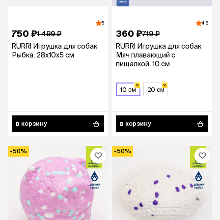
5
4.8
750 ₽
360 ₽
1 499 ₽
719 ₽
RURRI Игрушка для собак
RURRI Игрушка для собак
Рыбка, 28х10х5 см
Мяч плавающий с
пищалкой, 10 см
10 см
20 см
в корзину
в корзину
-50%
-50%