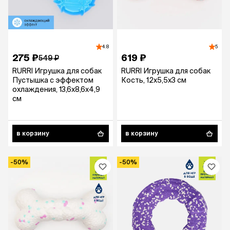
4.8
5
275 ₽
619 ₽
549 ₽
RURRI Игрушка для собак
RURRI Игрушка для собак
Пустышка с эффектом
Кость, 12х5,5х3 см
охлаждения, 13,6х8,6х4,9
см
в корзину
в корзину
-50%
-50%