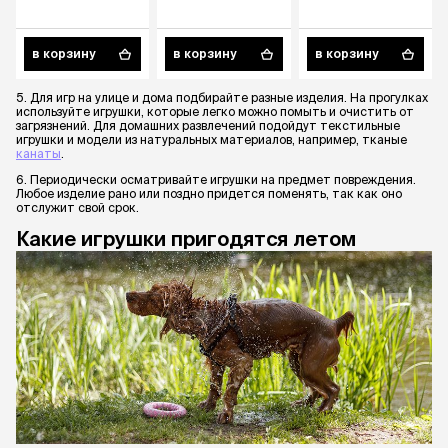
мячиком, 11х8 см,
Ослик, 27х20 см,
цвет в
разноцветный
ассортименте
в корзину
в корзину
в корзину
5. Для игр на улице и дома подбирайте разные изделия. На прогулках
используйте игрушки, которые легко можно помыть и очистить от
загрязнений. Для домашних развлечений подойдут текстильные
игрушки и модели из натуральных материалов, например, тканые
канаты
.
6. Периодически осматривайте игрушки на предмет повреждения.
Любое изделие рано или поздно придется поменять, так как оно
отслужит свой срок.
Какие игрушки пригодятся летом