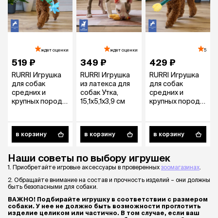
ждет оценки
ждет оценки
5
519 ₽
349 ₽
429 ₽
RURRI Игрушка
RURRI Игрушка
RURRI Игрушка
для собак
из латекса для
для собак
средних и
собак Утка,
средних и
крупных пород
15,1х5,1х3,9 см
крупных пород
Цветок, 29х13
Цветок, 29х6 см,
см, цвет в
цвет в
ассортименте
ассортименте
в корзину
в корзину
в корзину
Наши советы по выбору игрушек
1. Приобретайте игровые аксессуары в проверенных
зоомагазинах
.
2. Обращайте внимание на состав и прочность изделий – они должны
быть безопасными для собаки.
ВАЖНО! Подбирайте игрушку в соответствии с размером
собаки. У нее не должно быть возможности проглотить
изделие целиком или частично. В том случае, если ваш