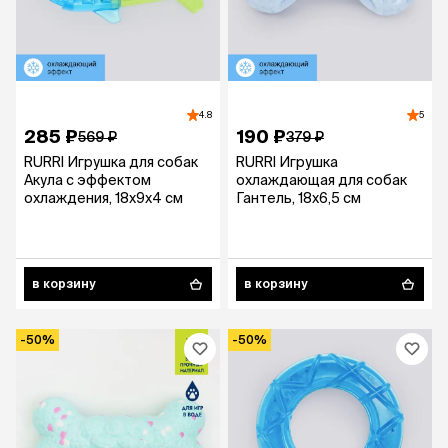
4.8
5
285 ₽
190 ₽
569 ₽
379 ₽
RURRI Игрушка для собак
RURRI Игрушка
Акула с эффектом
охлаждающая для собак
охлаждения, 18х9х4 см
Гантель, 18х6,5 см
в корзину
в корзину
-50%
-50%