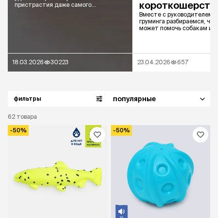
короткошерст
пристрастия даже самого
привередливого питомца
питомцам
Вместе с руководителем 
груминга разбираемся, че
может помочь собакам и к
короткой шерстью
18.03.2026
30223
23.04.2026
657
популярные
фильтры
62
товара
-50%
-50%