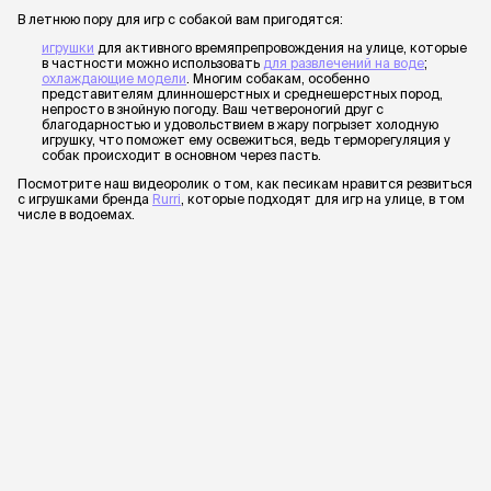
В летнюю пору для игр с собакой вам пригодятся:
игрушки
для активного времяпрепровождения на улице, которые
в частности можно использовать
для развлечений на воде
;
охлаждающие модели
. Многим собакам, особенно
представителям длинношерстных и среднешерстных пород,
непросто в знойную погоду. Ваш четвероногий друг с
благодарностью и удовольствием в жару погрызет холодную
игрушку, что поможет ему освежиться, ведь терморегуляция у
собак происходит в основном через пасть.
Посмотрите наш видеоролик о том, как песикам нравится резвиться
с игрушками бренда
Rurri
, которые подходят для игр на улице, в том
числе в водоемах.