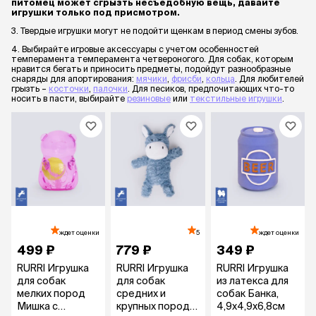
питомец может сгрызть несъедобную вещь, давайте
игрушки только под присмотром.
3. Твердые игрушки могут не подойти щенкам в период смены зубов.
4. Выбирайте игровые аксессуары с учетом особенностей
темперамента темперамента четвероногого. Для собак, которым
нравится бегать и приносить предметы, подойдут разнообразные
снаряды для апортирования:
мячики
,
фрисби
,
кольца
. Для любителей
грызть –
косточки
,
палочки
. Для песиков, предпочитающих что-то
носить в пасти, выбирайте
резиновые
или
текстильные игрушки
.
ждет оценки
5
ждет оценки
499 ₽
779 ₽
349 ₽
RURRI Игрушка
RURRI Игрушка
RURRI Игрушка
для собак
для собак
из латекса для
мелких пород
средних и
собак Банка,
Мишка с
крупных пород
4,9х4,9х6,8см