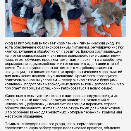
Уход за питомцами включает кормление и гигиенический уход, то
есть обеспечение сбалансированным питанием, регулярную чистку
клеток, купание и обработку от паразитов. Важной составляющей
является социализация — активное взаимодействие с животными
через игры, обучение простым командам и ласки, что способствует
формированию дружелюбности и готовности к адаптации в новой
семье. Также осуществляется помощь в медобследованиях и
вакцинации, что является частью профилактических мероприятий
для повышения шансов на усыновление. Кроме того, проводится
подготовка к новым условиям — перед знакомством с будущими
хозяевами, подготовка необходимых документов и фотосессии, что
помогает питомцам успешно интегрироваться в новую семью.
Животные очень чувствительны к настроению окружающих, и их
эмоциональный настрой напрямую зависит от отношений с
человеком. Добровольцы помогают питомцам пережить стресс,
обрести уверенность и стать более открытыми для новых хозяев.
Это особенно важно для животных, которые пережили травмы или
жестокое обращение.
Помимо непосредственного ухода, волонтеры проводят
просветительскую работу среди посетителей приютов, объясняя