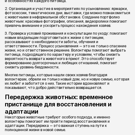
и особенностях каждого питомца.
2. Организация и участие в мероприятиях по усыновлению: ярмарки,
фотосессии, тематические дни, выставки, где можно познакомиться
с животными в неформальной обстановке. Создание портфолио
животным: красивые фотографии, описания, видеоролики помогают
привлечь внимание и ускорить процесс нахождения хозяев.
3. Проверка условий проживания и консультации по уходу: помогают
новым владельцам подготовиться к жизни с питомцем,
рассказывают о необходимости заботы, обучения и
ответственности. Процесс усыновления — это не только спасение
жизни, но и ответственное решение. Волонтеры помогают выбрать
питомца, подходящего по характеру и условиям, чтобы снизить
вероятность возврата животного в приют. Это способствует
формированию долгосрочных и любящих отношений, помогает
снизить уровень бездомности.
Многие питомцы, которые нашли своих хозяев благодаря
волонтерам, обрели не только новый дом, но и новую семью, которая
их любит и заботится о них. Такие истории вдохновляют и
показывают, что добро действительно возвращается.
Передержка животных: временное
пристанище для восстановления и
адаптации
Некоторые животные требуют особого подхода, и именно
волонтеры помогают им пройти период восстановления и
адаптации. Передержка — это важная ступень на пути к
полноценной жизни в новой семье.