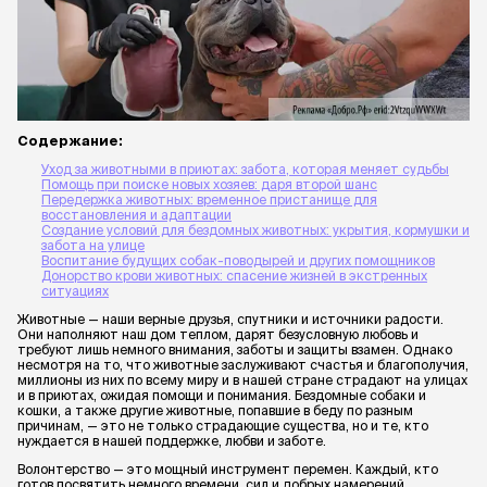
Содержание:
Уход за животными в приютах: забота, которая меняет судьбы
Помощь при поиске новых хозяев: даря второй шанс
Передержка животных: временное пристанище для
восстановления и адаптации
Создание условий для бездомных животных: укрытия, кормушки и
забота на улице
Воспитание будущих собак-поводырей и других помощников
Донорство крови животных: спасение жизней в экстренных
ситуациях
Животные — наши верные друзья, спутники и источники радости.
Они наполняют наш дом теплом, дарят безусловную любовь и
требуют лишь немного внимания, заботы и защиты взамен. Однако
несмотря на то, что животные заслуживают счастья и благополучия,
миллионы из них по всему миру и в нашей стране страдают на улицах
и в приютах, ожидая помощи и понимания. Бездомные собаки и
кошки, а также другие животные, попавшие в беду по разным
причинам, — это не только страдающие существа, но и те, кто
нуждается в нашей поддержке, любви и заботе.
Волонтерство — это мощный инструмент перемен. Каждый, кто
готов посвятить немного времени, сил и добрых намерений,