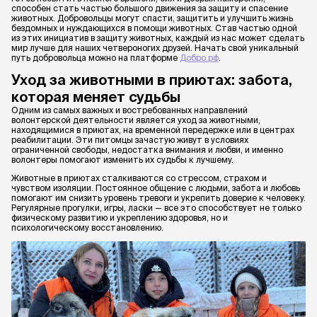
способен стать частью большого движения за защиту и спасение
животных. Добровольцы могут спасти, защитить и улучшить жизнь
бездомных и нуждающихся в помощи животных. Став частью одной
из этих инициатив в защиту животных, каждый из нас может сделать
мир лучше для наших четвероногих друзей. Начать свой уникальный
путь добровольца можно на платформе
Добро.рф
.
Уход за животными в приютах: забота,
которая меняет судьбы
Одним из самых важных и востребованных направлений
волонтерской деятельности является уход за животными,
находящимися в приютах, на временной передержке или в центрах
реабилитации. Эти питомцы зачастую живут в условиях
ограниченной свободы, недостатка внимания и любви, и именно
волонтеры помогают изменить их судьбы к лучшему.
Животные в приютах сталкиваются со стрессом, страхом и
чувством изоляции. Постоянное общение с людьми, забота и любовь
помогают им снизить уровень тревоги и укрепить доверие к человеку.
Регулярные прогулки, игры, ласки — все это способствует не только
физическому развитию и укреплению здоровья, но и
психологическому восстановлению.