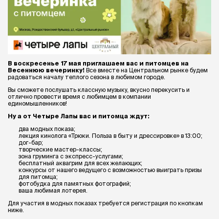
В воскресенье 17 мая приглашаем вас и питомцев на
Весеннюю вечеринку!
Все вместе на Центральном рынке будем
радоваться началу теплого сезона в любимом городе.
Вы сможете послушать классную музыку, вкусно перекусить и
отлично провести время с любимцем в компании
единомышленников!
Ну а от Четыре Лапы вас и питомца ждут:
два модных показа;
лекция кинолога «Трюки. Польза в быту и дрессировке» в 13:00;
дог-бар;
творческие мастер-классы;
зона груминга с экспресс-услугами;
бесплатный аквагрим для всех желающих;
конкурсы от нашего ведущего с возможностью выиграть призы
для питомца;
фотобудка для памятных фотографий;
ваша любимая лотерея.
Для участия в модных показах требуется регистрация по кнопкам
ниже.