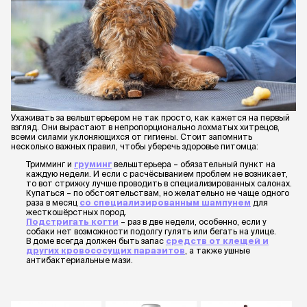
Ухаживать за вельштерьером не так просто, как кажется на первый
взгляд. Они вырастают в непропорционально лохматых хитрецов,
всеми силами уклоняющихся от гигиены. Стоит запомнить
несколько важных правил, чтобы уберечь здоровье питомца:
Тримминг и
груминг
вельштерьера – обязательный пункт на
каждую недели. И если с расчёсыванием проблем не возникает,
то вот стрижку лучше проводить в специализированных салонах.
Купаться – по обстоятельствам, но желательно не чаще одного
раза в месяц
со специализированным шампунем
для
жесткошёрстных пород.
Подстригать когти
– раз в две недели, особенно, если у
собаки нет возможности подолгу гулять или бегать на улице.
В доме всегда должен быть запас
средств от клещей и
других кровососущих паразитов
, а также ушные
антибактериальные мази.