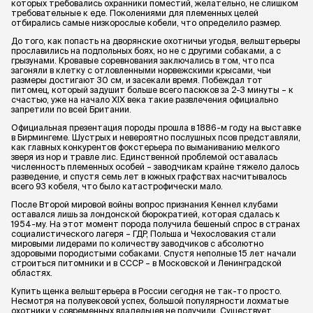
которых требовались охранники поместий, желательно, не слишком
требовательные к еде. Поколениями для племенных целей
отбирались самые низкорослые кобели, что определило размер.
До того, как попасть на дворянские охотничьи угодья, вельштерьеры
прославились на подпольных боях, но не с другими собаками, а с
грызунами. Кровавые соревнования заключались в том, что пса
загоняли в клетку с отловленными норвежскими крысами, чьи
размеры достигают 30 см, и засекали время. Побеждал тот
питомец, который задушит больше всего пасюков за 2-3 минуты – к
счастью, уже на начало XIX века такие развлечения официально
запретили по всей Британии.
Официальная презентация породы прошла в 1886-м году на выставке
в Бирмингеме. Шустрых и невероятно послушных псов представляли,
как главных конкурентов фокстерьера по выманиванию мелкого
зверя из нор и травле лис. Единственной проблемой оставалась
численность племенных особей – заводчикам крайне тяжело далось
разведение, и спустя семь лет в южных графствах насчитывалось
всего 93 кобеля, что было катастрофически мало.
После Второй мировой войны вопрос признания Кеннел клубами
оставался лишь за лондонской бюрократией, которая сдалась к
1954-му. На этот момент порода получила бешеный спрос в странах
социалистического лагеря – ГДР, Польша и Чехословакия стали
мировыми лидерами по количеству заводчиков с абсолютно
здоровыми породистыми собаками. Спустя неполные 15 лет начали
строиться питомники и в СССР – в Московской и Ленинградской
областях.
Купить щенка вельштерьера в России сегодня не так-то просто.
Несмотря на полувековой успех, большой популярности лохматые
охотники у современных владельцев не получили. Существует