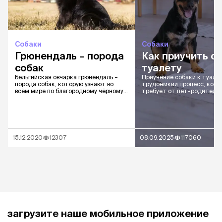
Собаки
Собаки
Грюнендаль – порода
Как приучить со
собак
туалету
Бельгийская овчарка грюнендаль –
Приучение собаки к туалет
порода собак, которую узнают во
трудоемкий процесс, кот
всём мире по благородному чёрному
требует от пет-родителя
окрасу, покладистому характеру и
и терпения
уникальному интеллекту.
15.12.2020
12307
08.09.2025
117060
загрузите наше мобильное приложение