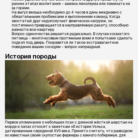
ранних этапах воспитания – замена линолеума или ламината не
за горами.
На выгул вельша необходимо до 4 часов в день ежедневно с
обязательными пробежками и выполнением команд. Когда
хвостатый друг недополучает физических нагрузок, он
постепенно превращается в неуправляемую ракету, способную
разнести всю квартиру.
Вопрос одиночества решается радикально. В случае косматого
питомца – многочасовым протяжным воем и попытками сделать
подкоп под дверь. Понравится ли такое экстравагантное
поведение вашим соседям – вопрос непраздный.
История породы
Первое упоминание о небольших псах с длинной жёсткой шерстью на
морде и лапах относят к заметкам об истории Уэльса,
датированным серединой XVII века. Принято считать, что разводили
их известные своей скупостью фермеры с южного побережья, для