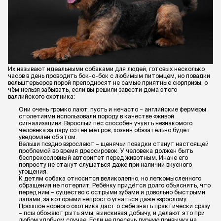
Их называют идеальными собаками для людей, готовых несколько
часов в день проводить бок-о-бок с любимым питомцем, но повадки
вельштерьеров порой преподносят не самые приятные сюрпризы, о
чём нельзя забывать, если вы решили завести дома этого
валлийского охотника:
Они очень громко лают, пусть и нечасто – английские фермеры
столетиями использовали породу в качестве «живой
сигнализации». Взрослый пёс способен учуять незнакомого
человека за пару сотен метров, хозяин обязательно будет
уведомлен об этом.
Вельши поздно взрослеют – щенячьи повадки станут настоящей
проблемой во время дрессировок. У человека должен быть
беспрекословный авторитет перед животным. Иначе его
попросту не станут слушаться даже при наличии вкусного
угощения.
К детям собака относится великолепно, но легкомысленного
обращения не потерпит. Ребёнку придётся долго объяснять, что
перед ним – существо с острыми зубами и довольно быстрыми
лапами, за которыми непросто угнаться даже взрослому.
Прошлое норного охотника даст о себе знать практически сразу
– псы обожают рыть ямы, выискивая добычу, и делают это при
любом удобном случае. Если не пресечь дурную привычку на