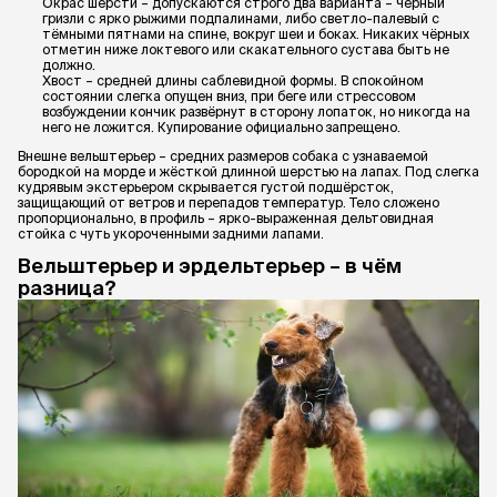
Окрас шерсти – допускаются строго два варианта – чёрный
гризли с ярко рыжими подпалинами, либо светло-палевый с
тёмными пятнами на спине, вокруг шеи и боках. Никаких чёрных
отметин ниже локтевого или скакательного сустава быть не
должно.
Хвост – средней длины саблевидной формы. В спокойном
состоянии слегка опущен вниз, при беге или стрессовом
возбуждении кончик развёрнут в сторону лопаток, но никогда на
него не ложится. Купирование официально запрещено.
Внешне вельштерьер – средних размеров собака с узнаваемой
бородкой на морде и жёсткой длинной шерстью на лапах. Под слегка
кудрявым экстерьером скрывается густой подшёрсток,
защищающий от ветров и перепадов температур. Тело сложено
пропорционально, в профиль – ярко-выраженная дельтовидная
стойка с чуть укороченными задними лапами.
Вельштерьер и эрдельтерьер – в чём
разница?