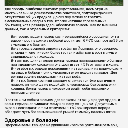
Две породы ошибочно считают родственными, несмотря на
многочисленные доказательства генетиков, подтверждающих
отсутствие общих предков. До сих пор можно встретить
эмоциональные споры о том, кто же истинно «правильный»
британец, хотя разница здесь абсолютно во всём, как по внешним
данным, так и отдельным критериям:
Во-первых, эрдельтерьер крупнее валлийского сородича почти
вдвое – рост в холке у кобелей достигает 67-70 см, против 39 см
у «младшего брата».
Во-вторых, эрделей вывели в графстве Йоркшир, оно севернее,
отсюда – генетически более густая и жёсткая шерсть, лучше
защищающая от холодов.
В-третьих, длина головы вельштерьера пропорционально больше,
при идеальном сложении она достигает 45% от роста в холке.
В-четвёртых, эрделя поколениями натаскивали на водную охоту
на выдр и бобров – они с удовольствием подолгу плавают. Для
вельша водные процедуры – катастрофа.
В-пятых, более крупный сородич отличается флегматичным
нравом, он никогда не подойдёт к незнакомцу без разрешения
хозяина. Вельштерьер с человеком ведёт себя несколько
легкомысленнее.
В остальном собаки в самом деле похожи, стоящие рядом эрдель и
вельштерьер напоминают маму или папу со щенком. Допустимые
окрасы совпадают, с тем отличием, что йоркширская порода
обладает чуть более выраженной рыжей гаммой у палевых пятен.
Здоровье и болезни
Здоровье вельштерьера на удивление крепкое, учитывая размеры,