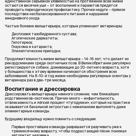
единственной серьёзной уязвимостью на протяжении всей жизни
остаются висячие уши – от воспалений и паразитов придётся
проводить периодическую профилактику. Прочие недуги – прямое
последствие несбалансированного питания и нарушений
ежедневного ухода.
Частые болезни вельштерьера, которые упоминают ветеринары:
Дисплазия тазобедренного сустава;
Атопические дерматиты;
Гипотиреоз;
Глаукома и катаракта;
Эпилептические припадки.
Продолжительность жизни вельштерьера – 14-16 лет, что делает их
рекордсменами среди охотничьих псов. В Великобритании регулярно
регистрируются собаки, доживающие до 20-летнего возраста, хотя
у большинства к этому времени начинаются обострения всех
заболеваний. На 8-10-й год жизни необходимы регулярные осмотры у
ветеринара раз в два-три месяца.
Воспитание и дрессировка
Дрессировать вельштерьера немного сложнее, чем ближайших
родственников-охотников. Причин много – инфантильность,
отвлекаемость и лёгкий процент «тугодумки», который на практике
оказывается банальной хитростью с нежеланием выполнять даже
элементарные команды.
Будущему владельцу нужно помнить о следующем:
Первые простейшие команды разрешается разучивать уже к
трёхмесячному возрасту, чтобы подрастающий пёсик понимал
авторитет человека.