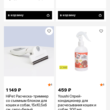
мл
в корзину
в корзину
5
5
1 149 ₽
459 ₽
HiPet Расческа-триммер
Youshi Спрей-
со съемным блоком для
кондиционер для
кошек и собак, 15х10,5х6
расчесывания кошек и
см, серо-белый
собак, 300 мл