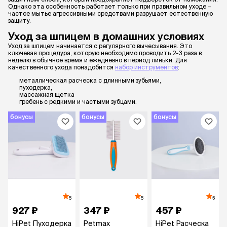
Однако эта особенность работает только при правильном уходе –
частое мытье агрессивными средствами разрушает естественную
защиту.
Уход за шпицем в домашних условиях
Уход за шпицем начинается с регулярного вычесывания. Это
ключевая процедура, которую необходимо проводить 2-3 раза в
неделю в обычное время и ежедневно в период линьки. Для
качественного ухода понадобится
набор инструментов
:
металлическая расческа с длинными зубьями,
пуходерка,
массажная щетка
гребень с редкими и частыми зубцами.
бонусы
бонусы
бонусы
5
5
5
927 ₽
347 ₽
457 ₽
HiPet Пуходерка
Petmax
HiPet Расческа