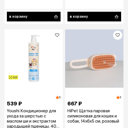
в корзину
в корзину
5
5
539 ₽
667 ₽
Youshi Кондиционер для
HiPet Щетка паровая
ухода за шерстью с
силиконовая для кошек и
маслом ши и экстрактом
собак, 14х6х5 см, розовый
зародышей пшеницы, 400