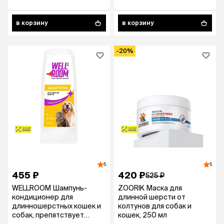
в корзину
в корзину
-20%
5
5
455 ₽
420 ₽
525 ₽
WELLROOM Шампунь-
ZOORIK Маска для
кондиционер для
длинной шерсти от
длинношерстных кошек и
колтунов для собак и
собак, препятствует
кошек, 250 мл
спутыванию, 400 мл