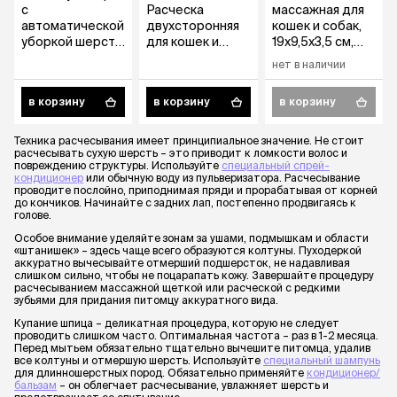
с
Расческа
массажная для
автоматической
двухсторонняя
кошек и собак,
уборкой шерсти
для кошек и
19х9,5х3,5 см,
и капелькой для
собак с длинной
голубой
нет в наличии
кошек и собак,
шерстью и
19,5х10,7х5,8 см,
густым
в корзину
в корзину
в корзину
голубая
подшерстком,
21х5,2 см
Техника расчесывания имеет принципиальное значение. Не стоит
расчесывать сухую шерсть – это приводит к ломкости волос и
повреждению структуры. Используйте
специальный спрей-
кондиционер
или обычную воду из пульверизатора. Расчесывание
проводите послойно, приподнимая пряди и прорабатывая от корней
до кончиков. Начинайте с задних лап, постепенно продвигаясь к
голове.
Особое внимание уделяйте зонам за ушами, подмышкам и области
«штанишек» – здесь чаще всего образуются колтуны. Пуходеркой
аккуратно вычесывайте отмерший подшерсток, не надавливая
слишком сильно, чтобы не поцарапать кожу. Завершайте процедуру
расчесыванием массажной щеткой или расческой с редкими
зубьями для придания питомцу аккуратного вида.
Купание шпица – деликатная процедура, которую не следует
проводить слишком часто. Оптимальная частота – раз в 1-2 месяца.
Перед мытьем обязательно тщательно вычешите питомца, удалив
все колтуны и отмершую шерсть. Используйте
специальный шампунь
для длинношерстных пород. Обязательно применяйте
кондиционер/
бальзам
– он облегчает расчесывание, увлажняет шерсть и