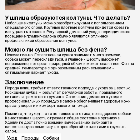
У шпица образуются колтуны. Что делать?
Небольшие колтуны можно разобрать руками с использованием
специального спрея. Крупные плотные колтуны придется срезать
или удалять в салоне. Регулярный домашний уход и периодическое
посещение груминг-салона обычно являются отличной
профилактикой образования колтунов.
Можно ли сушить шпица без фена?
Нежелательно. Естественная сушка занимает много времени,
собака может переохладиться, а главное – шерсть высохнет
неправильно, потеряет природный объем и может сваляться. Фен на
средней температуре с одновременным расчесыванием –
оптимальный вариант ухода.
Заключение
Порода шпиц требует ответственного подхода к уходу за шерстью.
Роскошная шубка — результат регулярной заботы, правильного
питания и грамотного груминга. Сочетание домашнего ухода и
профессиональных процедур в салоне обеспечивает здоровье кожи,
красоту шерсти и комфорт вашего питомца.
Помните, что уход — это не только эстетика, но и здоровье собаки.
Качественная шерсть отражает общее состояние организма.
Уделяйте достаточно времени вычесыванию, выбирайте
качественную косметику, не пренебрегайте визитами в груминг-
салон.
Уход
Породы
Собаки