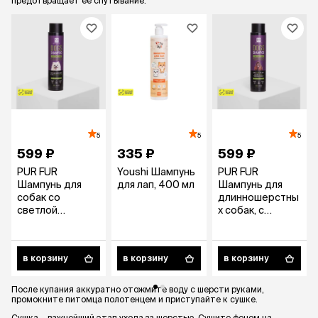
предотвращает ее спутывание.
5
5
5
599 ₽
335 ₽
599 ₽
PUR FUR
Youshi Шампунь
PUR FUR
Шампунь для
для лап, 400 мл
Шампунь для
собак со
длинношерстны
светлой
х собак, с
шерстью, с
повышенным
повышенным
пенообразовани
пенообразовани
ем, 400 мл
в корзину
в корзину
в корзину
ем, 400 мл
После купания аккуратно отожмите воду с шерсти руками,
промокните питомца полотенцем и приступайте к сушке.
Сушка – важнейший этап ухода за шерстью. Сушите феном на