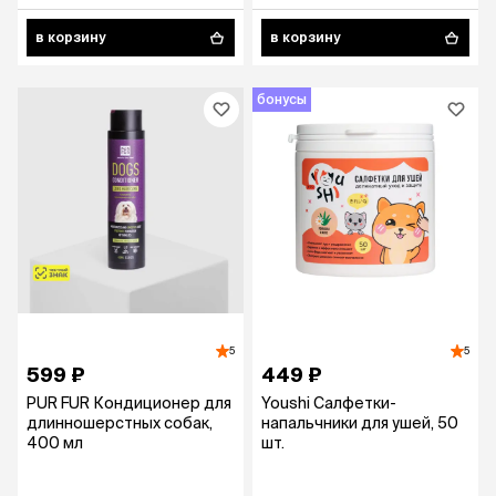
в корзину
в корзину
бонусы
5
5
599 ₽
449 ₽
PUR FUR Кондиционер для
Youshi Салфетки-
длинношерстных собак,
напальчники для ушей, 50
400 мл
шт.