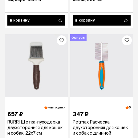
в корзину
в корзину
бонусы
ждет оценки
5
657 ₽
347 ₽
RURRI Щетка-пуходерка
Petmax Расческа
двухсторонняя для кошек
двухсторонняя для кошек
и собак, 22х7 см
и собак с длинной