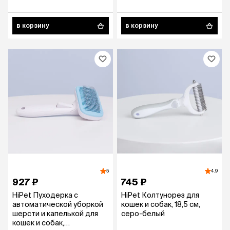
в корзину
в корзину
5
4.9
927 ₽
745 ₽
HiPet Пуходерка с
HiPet Колтунорез для
автоматической уборкой
кошек и собак, 18,5 см,
шерсти и капелькой для
серо-белый
кошек и собак,