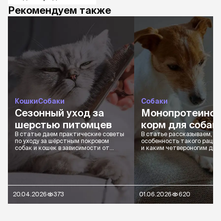
Рекомендуем также
Кошки
Собаки
Собаки
Сезонный уход за
Монопротеино
шерстью питомцев
корм для собак
В статье даем практические советы
В статье рассказываем, в 
по уходу за шёрстным покровом
особенность такого рацио
собак и кошек в зависимости от
и каким четвероногим дру
сезона
подходит
20.04.2026
373
01.06.2026
620