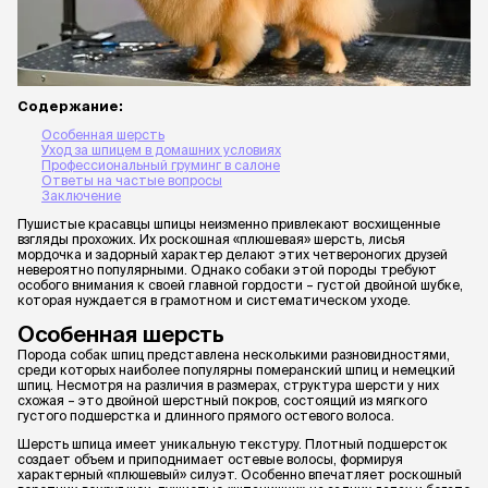
Содержание:
Особенная шерсть
Уход за шпицем в домашних условиях
Профессиональный груминг в салоне
Ответы на частые вопросы
Заключение
Пушистые красавцы шпицы неизменно привлекают восхищенные
взгляды прохожих. Их роскошная «плюшевая» шерсть, лисья
мордочка и задорный характер делают этих четвероногих друзей
невероятно популярными. Однако собаки этой породы требуют
особого внимания к своей главной гордости – густой двойной шубке,
которая нуждается в грамотном и систематическом уходе.
Особенная шерсть
Порода собак шпиц представлена несколькими разновидностями,
среди которых наиболее популярны померанский шпиц и немецкий
шпиц. Несмотря на различия в размерах, структура шерсти у них
схожая – это двойной шерстный покров, состоящий из мягкого
густого подшерстка и длинного прямого остевого волоса.
Шерсть шпица имеет уникальную текстуру. Плотный подшерсток
создает объем и приподнимает остевые волосы, формируя
характерный «плюшевый» силуэт. Особенно впечатляет роскошный