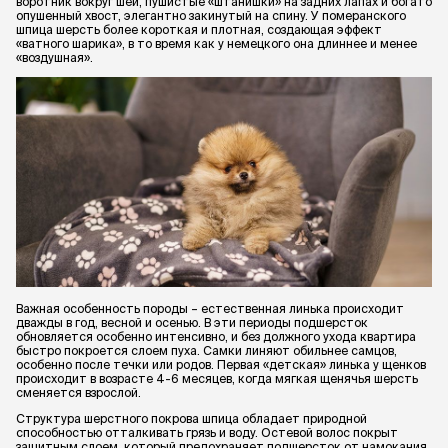
воротник вокруг шеи, пушистые «штанишки» на задних лапах и богато
опушенный хвост, элегантно закинутый на спину. У померанского
шпица шерсть более короткая и плотная, создающая эффект
«ватного шарика», в то время как у немецкого она длиннее и менее
«воздушная».
Важная особенность породы – естественная линька происходит
дважды в год, весной и осенью. В эти периоды подшерсток
обновляется особенно интенсивно, и без должного ухода квартира
быстро покроется слоем пуха. Самки линяют обильнее самцов,
особенно после течки или родов. Первая «детская» линька у щенков
происходит в возрасте 4-6 месяцев, когда мягкая щенячья шерсть
сменяется взрослой.
Структура шерстного покрова шпица обладает природной
способностью отталкивать грязь и воду. Остевой волос покрыт
защитным слоем, который предохраняет подшерсток от намокания.