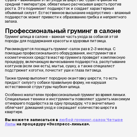
средней температуре, обязательно расчесывая шерсть против
роста. Это поднимает подшерсток и создает характерный
объемный силуэт. Естественное высыхание недопустимо – влажный
подшерсток может привести к образованию грибка и неприятного
запаха.
Профессиональный груминг в салоне
Груминг шпица в салоне – важная часть ухода за собакой этой
породы для поддержания красоты и здоровья питомца.
Рекомендуется посещать груминг-салон раз в 2-3 месяца. С
помощью профессионального оборудования, инструментов и
косметических средств мастер груминга проведет комплексную
процедуру, включающую вычесывание подшерстка, распутывание
колтунов (если они есть), мытье, сушку, а также специалист
подстрижет коготки, почистит уши и глаза питомца.
Также грумер выполнит породную окантовку шерсти, то есть
придаст силуэту собаки правильную форму, не нарушая
естественной структуры «шубки» шпица.
Особенно желателен профессиональный груминг во время линьки.
Специальные техники и инструменты позволяют удалить максимум
отмершего подшёрстка за одну процедуру, что значительно
облегчает домашний уход и сокращает количество шерсти в
квартире.
Вы можете записаться в
любой груминг-салон Четыре
Лапы
на процедуру «Экспресс-линька».