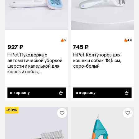
5
4.9
927 ₽
745 ₽
HiPet Пуходерка с
HiPet Колтунорез для
автоматической уборкой
кошек и собак, 18,5 см,
шерсти и капелькой для
серо-белый
кошек и собак,
19,5х10,7х5,8 см, голубая
в корзину
в корзину
-50%