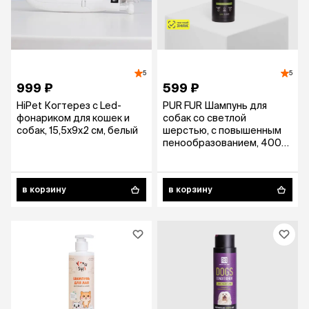
5
5
999 ₽
599 ₽
HiPet Когтерез с Led-
PUR FUR Шампунь для
фонариком для кошек и
собак со светлой
собак, 15,5х9х2 см, белый
шерстью, с повышенным
пенообразованием, 400
мл
в корзину
в корзину