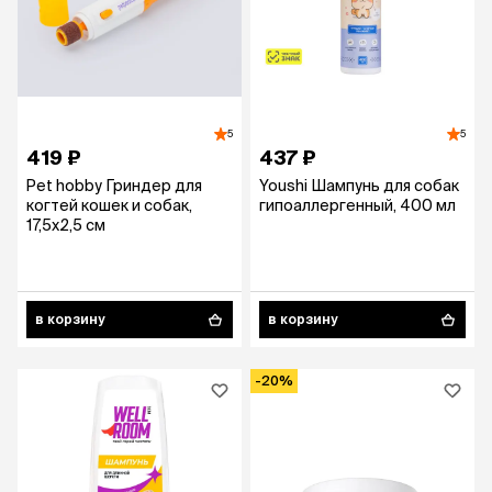
5
5
419 ₽
437 ₽
Pet hobby Гриндер для
Youshi Шампунь для собак
когтей кошек и собак,
гипоаллергенный, 400 мл
17,5х2,5 см
в корзину
в корзину
-20%