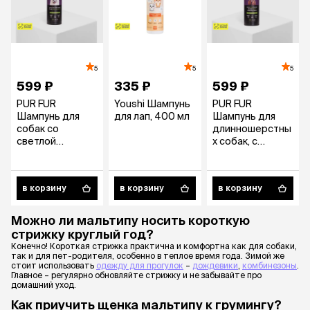
5
5
5
599 ₽
335 ₽
599 ₽
PUR FUR
Youshi Шампунь
PUR FUR
Шампунь для
для лап, 400 мл
Шампунь для
собак со
длинношерстны
светлой
х собак, с
шерстью, с
повышенным
повышенным
пенообразовани
пенообразовани
ем, 400 мл
в корзину
в корзину
в корзину
ем, 400 мл
Можно ли мальтипу носить короткую
стрижку круглый год?
Конечно! Короткая стрижка практична и комфортна как для собаки,
так и для пет-родителя, особенно в теплое время года. Зимой же
стоит использовать
одежду для прогулок
–
дождевики
,
комбинезоны
.
Главное – регулярно обновляйте стрижку и не забывайте про
домашний уход.
Как приучить щенка мальтипу к грумингу?