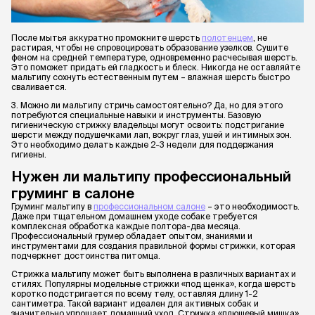
После мытья аккуратно промокните шерсть
полотенцем
, не
растирая, чтобы не спровоцировать образование узелков. Сушите
феном на средней температуре, одновременно расчесывая шерсть.
Это поможет придать ей гладкость и блеск. Никогда не оставляйте
мальтипу сохнуть естественным путем – влажная шерсть быстро
сваливается.
3. Можно ли мальтипу стричь самостоятельно? Да, но для этого
потребуются специальные навыки и инструменты. Базовую
гигиеническую стрижку владельцы могут освоить: подстригание
шерсти между подушечками лап, вокруг глаз, ушей и интимных зон.
Это необходимо делать каждые 2-3 недели для поддержания
гигиены.
Нужен ли мальтипу профессиональный
груминг в салоне
Груминг мальтипу в
профессиональном салоне
– это необходимость.
Даже при тщательном домашнем уходе собаке требуется
комплексная обработка каждые полтора-два месяца.
Профессиональный грумер обладает опытом, знаниями и
инструментами для создания правильной формы стрижки, которая
подчеркнет достоинства питомца.
Стрижка мальтипу может быть выполнена в различных вариантах и
стилях. Популярны модельные стрижки «под щенка», когда шерсть
коротко подстригается по всему телу, оставляя длину 1-2
сантиметра. Такой вариант идеален для активных собак и
значительно упрощает домашний уход. Стрижка «плюшевый мишка»