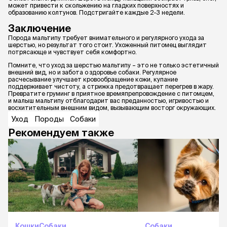
может привести к скольжению на гладких поверхностях и
образованию колтунов. Подстригайте каждые 2-3 недели.
Заключение
Порода мальтипу требует внимательного и регулярного ухода за
шерстью, но результат того стоит. Ухоженный питомец выглядит
потрясающе и чувствует себя комфортно.
Помните, что уход за шерстью мальтипу – это не только эстетичный
внешний вид, но и забота о здоровье собаки. Регулярное
расчесывание улучшает кровообращение кожи, купание
поддерживает чистоту, а стрижка предотвращает перегрев в жару.
Превратите груминг в приятное времяпрепровождение с питомцем,
и малыш мальтипу отблагодарит вас преданностью, игривостью и
восхитительным внешним видом, вызывающим восторг окружающих.
Уход
Породы
Собаки
Рекомендуем также
Кошки
Собаки
Собаки