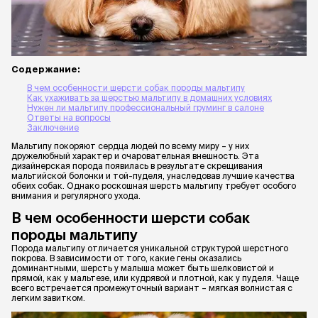
Содержание:
В чем особенности шерсти собак породы мальтипу
Как ухаживать за шерстью мальтипу в домашних условиях
Нужен ли мальтипу профессиональный груминг в салоне
Ответы на вопросы
Заключение
Мальтипу покоряют сердца людей по всему миру – у них
дружелюбный характер и очаровательная внешность. Эта
дизайнерская порода появилась в результате скрещивания
мальтийской болонки и той-пуделя, унаследовав лучшие качества
обеих собак. Однако роскошная шерсть мальтипу требует особого
внимания и регулярного ухода.
В чем особенности шерсти собак
породы мальтипу
Порода мальтипу отличается уникальной структурой шерстного
покрова. В зависимости от того, какие гены оказались
доминантными, шерсть у малыша может быть шелковистой и
прямой, как у мальтезе, или кудрявой и плотной, как у пуделя. Чаще
всего встречается промежуточный вариант – мягкая волнистая с
легким завитком.