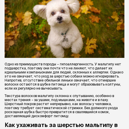
Одно из преимуществ породы – гипоаллергенность. У мальтипу нет
подшерстка, поэтому они почти что не линяют, что делает их
идеальными компаньонами для людей, склонных к аллергии. Однако
это не означает, что уход за шерстью собаки можно игнорировать.
Напротив, отсутствие обильной линьки означает, что отмершие
волоски остаются в шубке питомца и могут образовывать колтуны,
если их регулярно не вычесывать.
Текстура волосков мальтипу склонна к спутыванию, особенно в
местах трения – за ушами, под мышками, на животе и в паху.
Шерстный покров растет непрерывно, как волосы у человека,
поэтому требует систематической стрижки. Без должного ухода
роскошная шубка быстро превратится в свалявшийся комок,
доставляющий дискомфорт питомцу.
Как ухаживать за шерстью мальтипу в