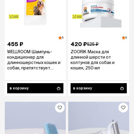
5
5
455 ₽
420 ₽
525 ₽
WELLROOM Шампунь-
ZOORIK Маска для
кондиционер для
длинной шерсти от
длинношерстных кошек и
колтунов для собак и
собак, препятствует
кошек, 250 мл
спутыванию, 400 мл
в корзину
в корзину