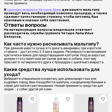
после груминга.
В
салонах груминга Четыре Лапы
для вашего мальтипу
проведут весь необходимый комплекс процедур, а также
сделают качественную стрижку, чтобы питомец был
красивым и хорошо себя чувствовал.
Ответы вопросы
На интересующие вопросы владельцев отвечает
руководитель службы груминга Четыре Лапы Илья
Белоусов.
Как часто нужно расчесывать мальтипу?
При длинной шерсти лучше это делать ежедневно, при короткой
стрижке – достаточно 2-3 раз в неделю. Регулярность вычесывания
критически важна для предотвращения колтунов. Уход за шерстью
должен стать приятным ритуалом для вас и собаки, поэтому
приучайте четвероногого друга к процедуре с щенячьего возраста.
Какие средства лучше использовать для
ухода?
Выбирайте специальную косметику для длинношерстных или
кудрявых пород. Вам понадобятся шампунь, кондиционер/бальзам и
спрей для легкого расчесывания. Нельзя применять средства для
людей – у собак другой pH кожи.