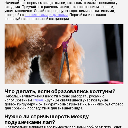
Начинайте с первых месяцев жизни, как только малыш появился у
вас дома. Приучайте к расчесыванию, прикосновениям к лапам,
ушам, мордочке. Делайте процедуры короткими и позитивными,
поощряйте
лакомствами
,
игрушками
. Первый визит в салон
планируйте после полной вакцинации.
Что делать, если образовались колтуны?
Небольшие уплотнения шерсти можно разобрать руками с
использованием
спрея
. Крупные свалявшиеся участки лучше
доверить грумеру – он аккуратно выстрижет их, минимизируя стресс
для собаки и последствия для внешнего вида.
Нужно ли стричь шерсть между
подушечками лап?
Обязательно! Длинная шерсть между пальцами собирает грязь, снег,