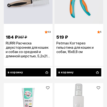
4.9
5
184 ₽
519 ₽
367 ₽
RURRI Расческа
Petmax Когтерез
двухсторонняя для кошек
гильотина для кошек и
и собак со средней и
собак, 16х8,8 см
длинной шерстью, 5,2x21
см
в корзину
в корзину