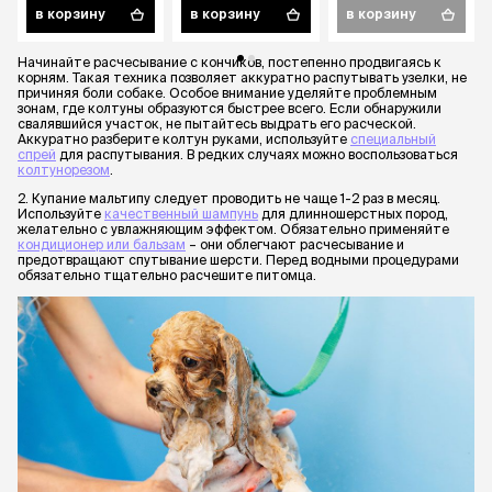
в корзину
в корзину
в корзину
голубая
подшерстком,
21х5,2 см
Начинайте расчесывание с кончиков, постепенно продвигаясь к
корням. Такая техника позволяет аккуратно распутывать узелки, не
причиняя боли собаке. Особое внимание уделяйте проблемным
зонам, где колтуны образуются быстрее всего. Если обнаружили
свалявшийся участок, не пытайтесь выдрать его расческой.
Аккуратно разберите колтун руками, используйте
специальный
спрей
для распутывания. В редких случаях можно воспользоваться
колтунорезом
.
2. Купание мальтипу следует проводить не чаще 1-2 раз в месяц.
Используйте
качественный шампунь
для длинношерстных пород,
желательно с увлажняющим эффектом. Обязательно применяйте
кондиционер или бальзам
– они облегчают расчесывание и
предотвращают спутывание шерсти. Перед водными процедурами
обязательно тщательно расчешите питомца.