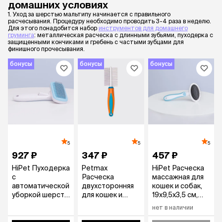
домашних условиях
1. Уход за шерстью мальтипу начинается с правильного
расчесывания. Процедуру необходимо проводить 3-4 раза в неделю.
Для этого понадобится набор
инструментов для домашнего
груминга
: металлическая расческа с длинными зубьями, пуходерка с
защищенными кончиками и гребень с частыми зубцами для
финишного прочесывания.
бонусы
бонусы
бонусы
5
5
5
927 ₽
347 ₽
457 ₽
HiPet Пуходерка
Petmax
HiPet Расческа
с
Расческа
массажная для
автоматической
двухсторонняя
кошек и собак,
уборкой шерсти
для кошек и
19х9,5х3,5 см,
и капелькой для
собак с длинной
голубой
нет в наличии
кошек и собак,
шерстью и
19,5х10,7х5,8 см,
густым