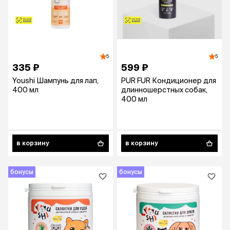
5
5
335 ₽
599 ₽
Youshi Шампунь для лап,
PUR FUR Кондиционер для
400 мл
длинношерстных собак,
400 мл
в корзину
в корзину
бонусы
бонусы