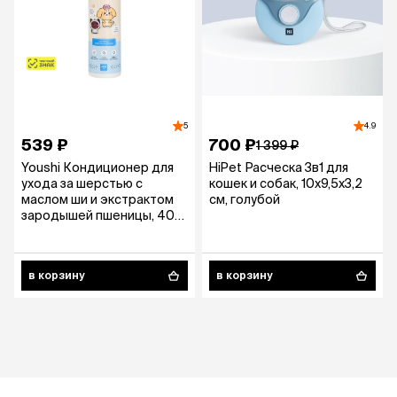
5
4.9
539 ₽
700 ₽
1 399 ₽
Youshi Кондиционер для
HiPet Расческа 3в1 для
ухода за шерстью с
кошек и собак, 10х9,5х3,2
маслом ши и экстрактом
см, голубой
зародышей пшеницы, 400
мл
в корзину
в корзину