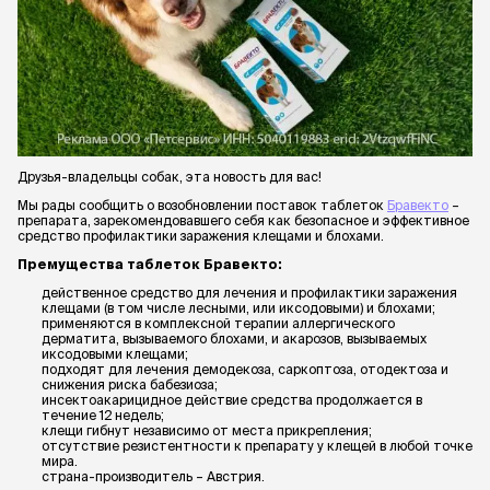
Друзья-владельцы собак, эта новость для вас!
Мы рады сообщить о возобновлении поставок таблеток
Бравекто
–
препарата, зарекомендовавшего себя как безопасное и эффективное
средство профилактики заражения клещами и блохами.
Премущества таблеток Бравекто:
действенное средство для лечения и профилактики заражения
клещами (в том числе лесными, или иксодовыми) и блохами;
применяются в комплексной терапии аллергического
дерматита, вызываемого блохами, и акарозов, вызываемых
иксодовыми клещами;
подходят для лечения демодекоза, саркоптоза, отодектоза и
снижения риска бабезиоза;
инсектоакарицидное действие средства продолжается в
течение 12 недель;
клещи гибнут независимо от места прикрепления;
отсутствие резистентности к препарату у клещей в любой точке
мира.
страна-производитель – Австрия.