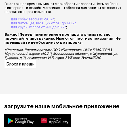
В настоящее время вы можете приобрести в зоосети Четыре Лапы –
в интернет- и офлайн-магазинах – таблетки для защиты от опасных
паразитов в трех вариантах:
для собак весом 10-20 кг
;
для питомцев, весящих от 20 до 40 кг
.
для крупных псов от 40 до 56 кг
;
Важно! Перед применением препарата внимательно
прочитайте инструкцию. Имеются противопоказания. Не
превышайте необходимую дозировку.
«Реклама». Рекламодатель: ООО «Петсервис» ИНН: 5040119883
Юридический адрес: 140180, Московская область, г. Жуковский, ул.
Гудкова, д.21, помещение VI Б, офис 23/5 erid: 2VtzqwfFiNC
Блохи и клещи
загрузите наше мобильное приложение