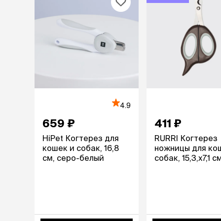
4.9
659 ₽
411 ₽
HiPet Когтерез для
RURRI Когтерез
кошек и собак, 16,8
ножницы для ко
см, серо-белый
собак, 15,3,х7,1 с