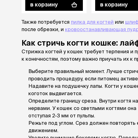
в корзину
в корзину
Также потребуется
пилка для когтей
или
шлиф
после обрезки, и
кровоостанавливающая пуд
Как стричь когти кошке: лай
Стрижка когтей у кошек требует терпения и 
к конечностям, поэтому важно приучать их к п
Выберите правильный момент. Лучше стричь
проводить процедуру, если питомец активе
Надавите на подушечку лапы. Когти у кошек
коготок выдвигается.
Определите границу среза. Внутри когтя н
нервами. У кошек со светлыми когтями она 
отступая 2-3 мм от пульпы.
Режьте под углом. Срез должен повторять 
движением.
Уделите внимание боковому когтю. Передн