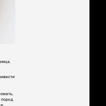
дства от запаха и
тен
щита от паразитов
 котят
рч
рч
томца.
привести
ромать,
 пород.
се