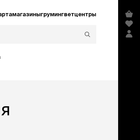
арта
магазины
груминг
ветцентры
а
Акции и скидки
ля
едства гигиены и
сметика
мпуни
ндиционеры и