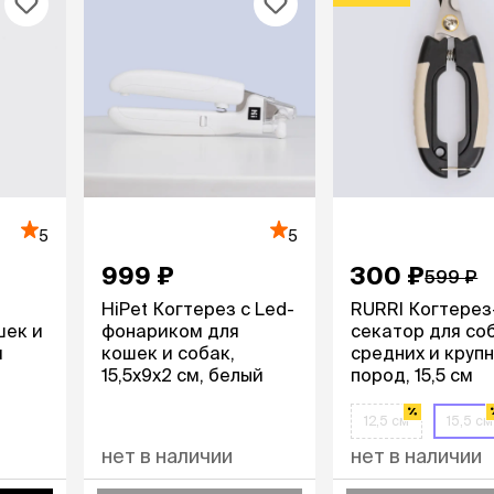
5
5
999 ₽
300 ₽
599 ₽
HiPet Когтерез с Led-
RURRI Когтерез
шек и
фонариком для
секатор для со
м
кошек и собак,
средних и круп
15,5х9х2 см, белый
пород, 15,5 см
12,5 см
15,5 см
нет в наличии
нет в наличии