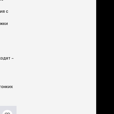
ия с
ижки
одят –
тонких
бонусы
-50%