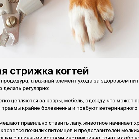
ры
Сре
расчёсок-триммеров
пя
Пилки
 майки
За
Фиксирующие
галстуки
для
переноски
Ножи и насадки
остюмы
Мебель для груминга
ме
и
Ме
ы
я стрижка когтей
я процедура, а важный элемент ухода за здоровьем пи
о делать регулярно:
гко цепляются за ковры, мебель, одежду, что может 
е травмы крайне болезненны и требуют ветеринарного
ешают правильно ставить лапу, животное начинает х
 касается пожилых питомцев и представителей мелких
шки с длинными когтями инстинктивно точат их обо в