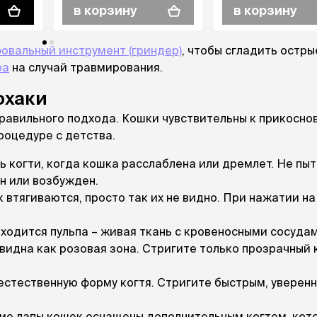
в корзину
в корзину
овальный инструмент (гриндер)
, чтобы сгладить остры
ра
на случай травмирования.
фхаки
правильного подхода. Кошки чувствительны к прикосно
роцедуре с детства.
 когти, когда кошка расслаблена или дремлет. Не пы
н или возбужден.
 втягиваются, просто так их не видно. При нажатии на
аходится пульпа – живая ткань с кровеносными сосуда
видна как розовая зона. Стригите только прозрачный 
естественную форму когтя. Стригите быстрым, уверен
ие лапы кошек оснащены дополнительным когтем, кот