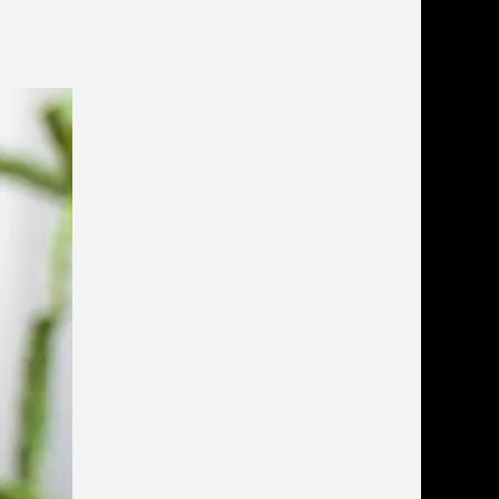
льзамы
ие, без смывания
перхоти и зуда
я длинношерстных
я короткошерстных
я лысых
хлоргексидином
я белых кошек
поаллергенный
еи и пудры
ажные салфетки
д за глазами
д за ушами
рфюм
ная паста
ррекция
ведения и
едства от запаха
пугиватели