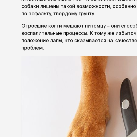
собаки лишены такой возможности, особенно 
лежаки и
по асфальту, твердому грунту.
Мягкие до
Лежанки
Отросшие когти мешают питомцу – они способн
Тоннели
воспалительные процессы. К тому же избыто
Подстилки,
положение лапы, что сказывается на качестве
подушки
проблем.
Пледы
когтеточк
игровые 
Дома-когте
игровые ко
Столбики
Коврики
Из гофрок
Доски
одежда и