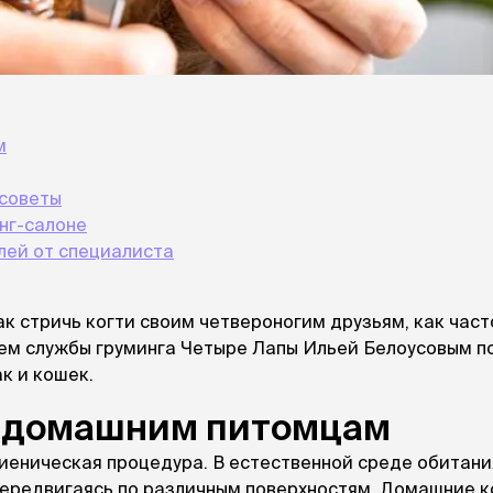
При
а
На пружинке
Др
ения
Трек
Сре
Лизунец
пя
 зубов
леные,
сумки, переноски и
ам
м
путешествия
мства
Ко
Сумки
Шл
Переноски
 советы
Ош
Рюкзаки
уалеты
нг-салоне
Ав
Сумки фиксаторы
домик
лей от специалиста
На
Миски дорожные
м
Ад
По
 стричь когти своим четвероногим друзьям, как част
миски, кормушки,
лем службы груминга Четыре Лапы Ильей Белоусовым 
поилки
 кошачьего
к и кошек.
кл
Миски
дв
Двойные
и домашним питомцам
Во
Одинарные
Кл
Дорожные
гиеническая процедура. В естественной среде обитани
подгузники
Пан
Коврики под миску
передвигаясь по различным поверхностям. Домашние к