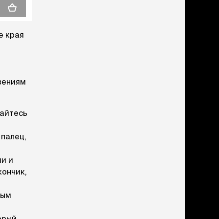
в корзину
в корзину
е края
вениям
тайтесь
 палец,
ми и
кончик,
ным
орый