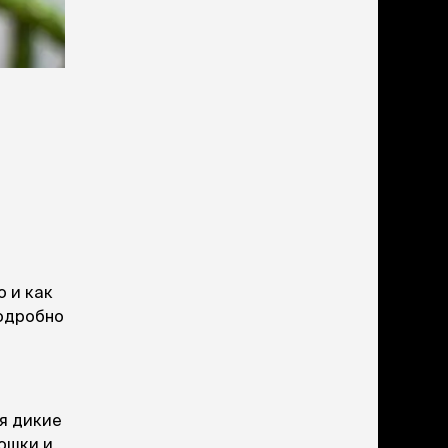
учение к месту
угое
дства от запаха и
тен
униция
мплекты
ейки
ейники
торемни
мордники
ресники
водки
о и как
подробно
етки, вольеры,
ери
льеры
етки
я дикие
дусы и ступени
ошки и