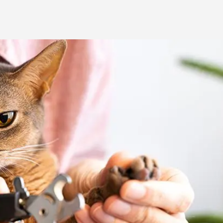
ба
ий корм
Игрушки Трек
Сух
Игрушки
От 
развивающие
Дл
Видеокамеры
 блох,
Дл
Автоматический
Дл
туалет
ов
С 
Батарейки
Дл
Ги
игрушки
Спр
Из натуральных
Вл
рошки
материалов
Ухо
Игрушки с чипом
Ухо
Интерактивные
Па
ели для
Мыши
Зуб
о туалета
Мячики для кошек
йся
Развивающие
щий
ко
С мятой
евый
по
Текстильные
ср
Дразнилки
От
Лазерные указки