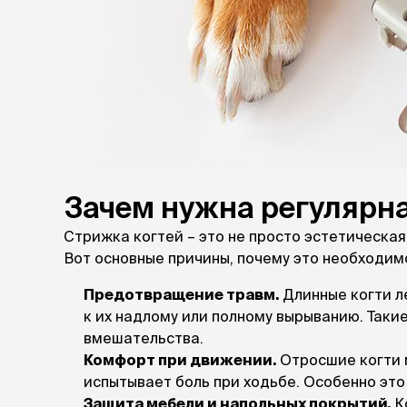
аксессуа
Свитеры
Футболки и
Бантики и 
Платья
Смешные к
Украшения 
аксессуар
Зачем нужна регулярна
Стрижка когтей – это не просто эстетическа
Вот основные причины, почему это необходим
Предотвращение травм.
Длинные когти ле
к их надлому или полному вырыванию. Таки
вмешательства.
Комфорт при движении.
Отросшие когти м
испытывает боль при ходьбе. Особенно это
Защита мебели и напольных покрытий.
Ко