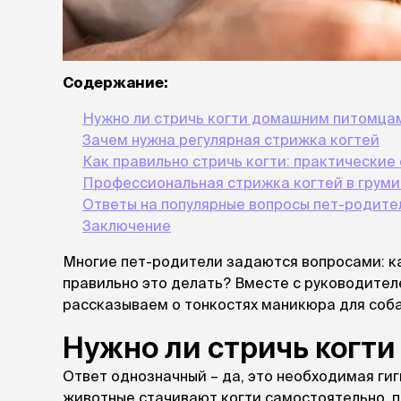
лакомств
Для вывед
шерсти
Для чистки
Содержание:
Мясные, вя
печеные
Нужно ли стричь когти домашним питомца
Сухие лако
Зачем нужна регулярная стрижка когтей
Как правильно стричь когти: практические
лотки и т
Профессиональная стрижка когтей в груми
Закрытый, 
Ответы на популярные вопросы пет-родите
С бортико
Заключение
С сеткой
Без сетки
Многие пет-родители задаются вопросами: как
Коврики
правильно это делать? Вместе с руководите
Пакеты для
рассказываем о тонкостях маникюра для соба
туалета
Нужно ли стричь когт
Совки
Угловые
Ответ однозначный – да, это необходимая ги
Пеленки и 
животные стачивают когти самостоятельно, 