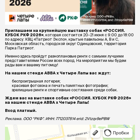
Приглашаем на крупнейшую выставку собак «РОССИЯ.
КУБОК РКФ 2026»
, которая состоится 20-21 июня с 9:00 до 18:00
по адресу: КВЦ «Патриот Экспо», крытые павильоны А, В и С,
Московская область, городской округ Одинцовский, территория
Парка Патриот.
Именно здесь пройдут разноплановые ринги с самыми лучшими
представителями России всех пород. На мероприятии мы будем
рады вам и вашему питомцу!
На нашем стенде АВВА х Четыре Лапы вас ждут:
беспроигрышная лотерея;
красивая фотозона и печать памятных фотографии;
зрелищные ринги и спортивные состязания среди собак.
Ждем вас на выставке собак «РОССИЯ. КУБОК РКФ 2026»
на нашем стенде АВВА х Четыре Лапы!
Вход платный.
Реклама. ООО “РКФ”. ИНН: 7712037814 erid: 2Vtzqv9ePBW