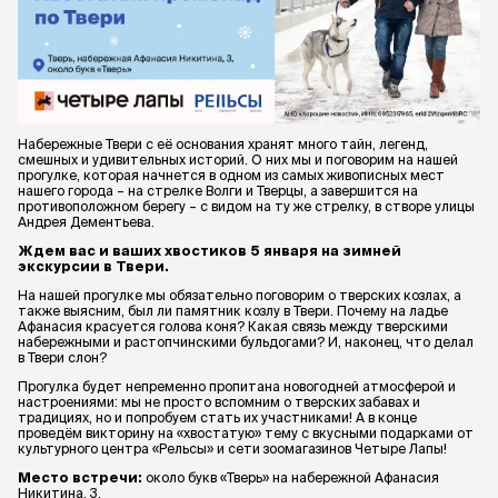
Набережные Твери с её основания хранят много тайн, легенд,
смешных и удивительных историй. О них мы и поговорим на нашей
прогулке, которая начнется в одном из самых живописных мест
нашего города – на стрелке Волги и Тверцы, а завершится на
противоположном берегу – с видом на ту же стрелку, в створе улицы
Андрея Дементьева.
Ждем вас и ваших хвостиков 5 января на зимней
экскурсии в Твери.
На нашей прогулке мы обязательно поговорим о тверских козлах, а
также выясним, был ли памятник козлу в Твери. Почему на ладье
Афанасия красуется голова коня? Какая связь между тверскими
набережными и растопчинскими бульдогами? И, наконец, что делал
в Твери слон?
Прогулка будет непременно пропитана новогодней атмосферой и
настроениями: мы не просто вспомним о тверских забавах и
традициях, но и попробуем стать их участниками! А в конце
проведём викторину на «хвостатую» тему с вкусными подарками от
культурного центра «Рельсы» и сети зоомагазинов Четыре Лапы!
Место встречи:
около букв «Тверь» на набережной Афанасия
Никитина, 3.