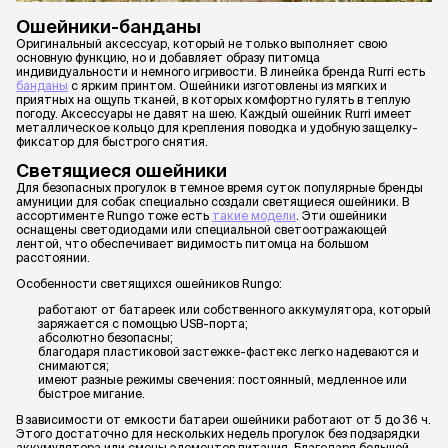
Ошейники-банданы
Оригинальный аксессуар, который не только выполняет свою
основную функцию, но и добавляет образу питомца
индивидуальности и немного игривости. В линейка бренда Rurri есть
банданы
с ярким принтом. Ошейники изготовлены из мягких и
приятных на ощупь тканей, в которых комфортно гулять в теплую
погоду. Аксессуары не давят на шею. Каждый ошейник Rurri имеет
металлическое кольцо для крепления поводка и удобную защелку-
фиксатор для быстрого снятия.
Светящиеся ошейники
Для безопасных прогулок в темное время суток популярные бренды
амуниции для собак специально создали светящиеся ошейники. В
ассортименте Rungo тоже есть
такие модели
. Эти ошейники
оснащены светодиодами или специальной светоотражающей
лентой, что обеспечивает видимость питомца на большом
расстоянии.
Особенности светящихся ошейников Rungo:
работают от батареек или собственного аккумулятора, который
заряжается с помощью USB-порта;
абсолютно безопасны;
благодаря пластиковой застежке-фастекс легко надеваются и
снимаются;
имеют разные режимы свечения: постоянный, медленное или
быстрое мигание.
В зависимости от емкости батареи ошейники работают от 5 до 36 ч.
Этого достаточно для нескольких недель прогулок без подзарядки
аккумулятора или смены элементов питания. Благодаря большой