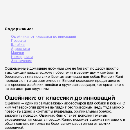
Содержание:
Ошейники: от классики до инноваций
Поводки
Шлейки
Адресники
Маячки
Намордники
Заключение
Современные домашние любимцы уже не бегают по двору просто
так, каждый владелец хочет обеспечить своему другу комфорт и
безопасность на прогулке. Бренды амуниции для собак Rungo и Rurri
предлагают такие возможности. В новой коллекции представлены
интересные ошейники, шлейки и другие аксессуары, которые никого
не оставят равнодушным.
Ошейники: от классики до инноваций
Ошейник — один из самых важных аксессуаров для собаки и кошки. С
ним четвероногий друг не выглядит беспризорным, ведь туда можно
повесить адрес и контакты владельца, оригинальный брелок,
закрепить поводок. Ошейник Rurri станет дополнительным
украшением питомца, а поводок Rungo поможет удержать игривого и
общительного питомца на безопасном расстоянии от других
сородичей.