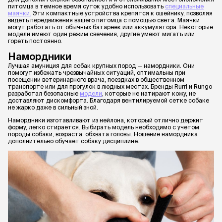
питомца в темное время суток удобно использовать
специальные
маячки.
Эти компактные устройства крепятся к ошейнику, позволяя
видеть передвижения вашего питомца с помощью света. Маячки
могут работать от обычных батареек или аккумулятора. Некоторые
модели имеют один режим свечения, другие умеют мигать или
гореть постоянно.
Намордники
Лучшая амуниция для собак крупных пород — намордники. Они
помогут избежать чрезвычайных ситуаций, оптимальны при
посещении ветеринарного врача, поездках в общественном
транспорте или для прогулок в людных местах. Бренды Rurri и Rungo
разработал безопасные
модели
, которые не натирают кожу, не
доставляют дискомфорта. Благодаря вентилируемой сетке собаке
не жарко даже в сильный зной.
Намордники изготавливают из нейлона, который отлично держит
форму, легко стирается. Выбирать модель необходимо с учетом
породы собаки, возраста, обхвата головы. Ношение намордника
дополнительно обучает собаку дисциплине.