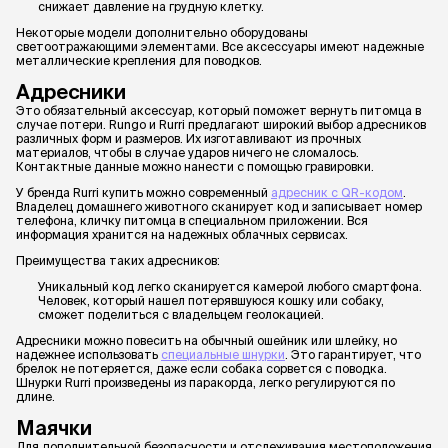
снижает давление на грудную клетку.
Некоторые модели дополнительно оборудованы
светоотражающими элементами. Все аксессуары имеют надежные
металлические крепления для поводков.
Адресники
Это обязательный аксессуар, который поможет вернуть питомца в
случае потери. Rungo и Rurri предлагают широкий выбор адресников
различных форм и размеров. Их изготавливают из прочных
материалов, чтобы в случае ударов ничего не сломалось.
Контактные данные можно нанести с помощью гравировки.
У бренда Rurri купить можно современный
адресник с QR-кодом
.
Владелец домашнего животного сканирует код и записывает номер
телефона, кличку питомца в специальном приложении. Вся
информация хранится на надежных облачных сервисах.
Преимущества таких адресников:
Уникальный код легко сканируется камерой любого смартфона.
Человек, который нашел потерявшуюся кошку или собаку,
сможет поделиться с владельцем геолокацией.
Адресники можно повесить на обычный ошейник или шлейку, но
надежнее использовать
специальные шнурки
. Это гарантирует, что
брелок не потеряется, даже если собака сорвется с поводка.
Шнурки Rurri произведены из паракорда, легко регулируются по
длине.
Маячки
Для дополнительной безопасности и отслеживания местоположения