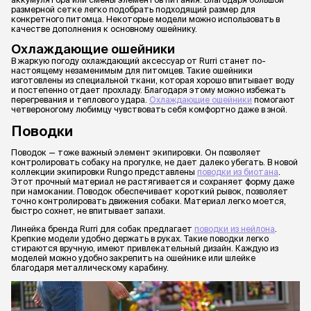
размерной сетке легко подобрать подходящий размер для
конкретного питомца. Некоторые модели можно использовать в
качестве дополнения к основному ошейнику.
Охлаждающие ошейники
В жаркую погоду охлаждающий аксессуар от Rurri станет по-
настоящему незаменимым для питомцев. Такие ошейники
изготовлены из специальной ткани, которая хорошо впитывает воду
и постепенно отдает прохладу. Благодаря этому можно избежать
перегревания и теплового удара.
Охлаждающие ошейники
помогают
четвероногому любимцу чувствовать себя комфортно даже в зной.
Поводки
Поводок — тоже важный элемент экипировки. Он позволяет
контролировать собаку на прогулке, не дает далеко убегать. В новой
коллекции экипировки Rungo представлены
поводки из биотана
.
Этот прочный материал не растягивается и сохраняет форму даже
при намокании. Поводок обеспечивает короткий рывок, позволяет
точно контролировать движения собаки. Материал легко моется,
быстро сохнет, не впитывает запахи.
Линейка бренда Rurri для собак предлагает
поводки из нейлона
.
Крепкие модели удобно держать в руках. Такие поводки легко
стираются вручную, имеют привлекательный дизайн. Каждую из
моделей можно удобно закрепить на ошейнике или шлейке
благодаря металлическому карабину.