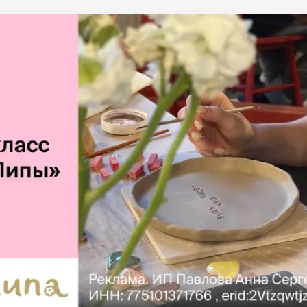
ба
ий корм
Игрушки Трек
Сух
Игрушки
От 
развивающие
Дл
Видеокамеры
 блох,
Дл
Автоматический
Дл
туалет
ов
С 
Батарейки
Дл
Ги
игрушки
Спр
Из натуральных
Вл
рошки
материалов
Ухо
Игрушки с чипом
Ухо
Интерактивные
Па
ели для
Мыши
Зуб
о туалета
Мячики для кошек
йся
Развивающие
щий
ко
С мятой
евый
по
Текстильные
ср
Дразнилки
От
Лазерные указки