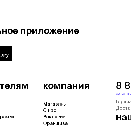
ьное приложение
ателям
компания
8 
связатьс
Горяч
Магазины
Доста
О нас
на
грамма
Вакансии
Франшиза