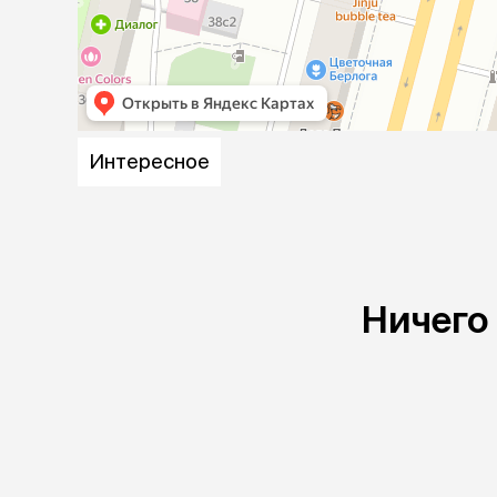
аксессуа
Свитеры
Футболки и
Бантики и 
Платья
Смешные к
Украшения 
Интересное
аксессуар
Ничего