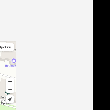
ери
вары для котят
м для котят
комства
полнители
леты, лотки,
вочки
ары для груминга
ки, поилки,
врики
ки, переноски,
етки
рушки
ейки, ошейники,
водки
гтеточки
мики и лежаки
сметика и шампуни
ррекция поведения