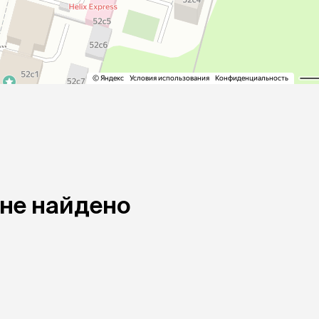
ры
Сре
расчёсок-триммеров
пя
Пилки
 майки
За
Фиксирующие
галстуки
для
переноски
Ножи и насадки
остюмы
Мебель для груминга
ме
и
Ме
ы
 не найдено