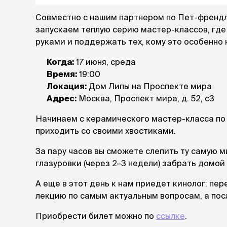
лакомств
Совместно с нашим партнером по Пет-френд
Для вывед
шерсти
запускаем теплую серию мастер-классов, где
Для чистки
руками и поддержать тех, кому это особенно 
Мясные, вя
Когда:
17 июня, среда
печеные
Сухие лако
Время:
19:00
Локация:
Дом Липы на Проспекте мира
Адрес:
Москва, Проспект мира, д. 52, с3
лотки и т
Закрытый, 
Начинаем с керамического мастер-класса по
С бортико
приходить со своими хвостиками.
С сеткой
Без сетки
За пару часов вы сможете слепить ту самую м
Коврики
глазуровки (через 2–3 недели) забрать домой
Пакеты для
туалета
А еще в этот день к нам приедет кинолог: п
Совки
лекцию по самым актуальным вопросам, а пос
Угловые
Пеленки и 
Приобрести билет можно по
ссылке
.