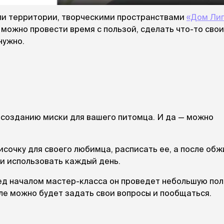
При
а
На пружинке
Др
ли территории, творческими пространствами
«Дом Ли
ения
Трек
Сре
Лизунец
 можно провести время с пользой, сделать что-то сво
пя
 зубов
нужно.
леные,
сумки, переноски и
ам
путешествия
мства
Ко
Сумки
Шл
Переноски
Ош
Рюкзаки
уалеты
Ав
Сумки фиксаторы
домик
 созданию миски для вашего питомца. И да — можно
На
Миски дорожные
м
Ад
По
исочку для своего любимца, расписать ее, а после обж
миски, кормушки,
 и использовать каждый день.
поилки
 кошачьего
кл
Миски
дв
еред началом мастер-класса он проведет небольшую по
Двойные
Во
ле можно будет задать свои вопросы и пообщаться.
Одинарные
Кл
Дорожные
подгузники
Пан
Коврики под миску