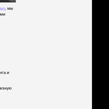
учение к месту
угое
пы»
, мы
дства от запаха и
ими
тен
униция
мплекты
ейки
ейники
торемни
мордники
ресники
водки
ига и
етки, вольеры,
ери
лезную
льеры
етки
дусы и ступени