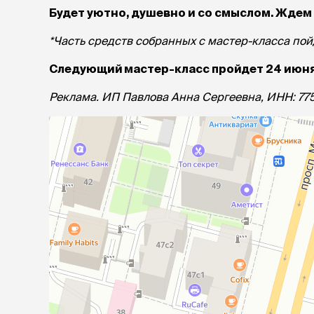
Будет уютно, душевно и со смыслом. Ждем 
лежаки и
Мягкие до
*Часть средств собранных с мастер-класса по
Лежанки
Следующий мастер-класс пройдет 24 июня
Тоннели
Подстилки,
Реклама. ИП Павлова Анна Сергеевна, ИНН: 77510
подушки
Пледы
когтеточк
игровые 
Дома-когте
игровые ко
Столбики
Коврики
Из гофрок
Доски
одежда и