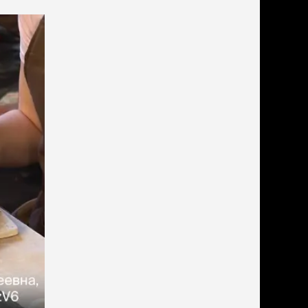
льзамы
ие, без смывания
перхоти и зуда
я длинношерстных
я короткошерстных
я лысых
хлоргексидином
я белых кошек
поаллергенный
еи и пудры
ажные салфетки
д за глазами
д за ушами
рфюм
ная паста
ррекция
ведения и
едства от запаха
пугиватели