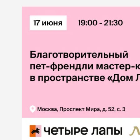
диетическ
ветаптека
Холистик
рептилии
защита от
лошади
клещей,
гельминт
акции
Таблетки
Капли
бренды
Ошейники
Шампуни
магазины
Спреи и по
ветцентры
наполнит
груминг
кошачьег
Комкующи
Впитываю
Силикагел
Древесный