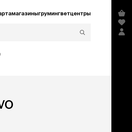
арта
магазины
груминг
ветцентры
а
Акции и скидки
vo
едства гигиены и
сметика
мпуни
ндиционеры и