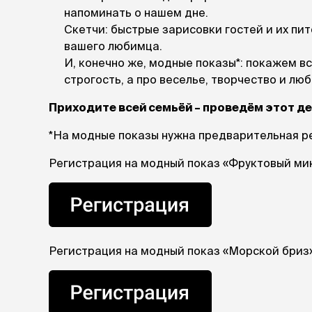
напоминать о нашем дне.
лежаки и
Скетчи: быстрые зарисовки гостей и их пи
Мягкие до
вашего любимца.
Лежанки
И, конечно же, модные показы*: покажем в
Тоннели
строгость, а про веселье, творчество и лю
Подстилки,
подушки
Приходите всей семьёй – проведём этот де
Пледы
*На модные показы нужна предварительная ре
когтеточк
Регистрация на модный показ «Фруктовый микс
игровые 
Дома-когте
игровые ко
Столбики
Коврики
Из гофрок
Регистрация на модный показ «Морской бриз» 
Доски
одежда и