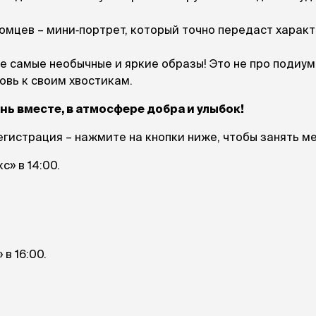
Дв
Миски на подставке
Автопоилки и
 домики
томцев – мини‑портрет, который точно передаст харак
автокормушки
мики
то
Фильтры для
Кор
се самые необычные и яркие образы! Это не про подиу
автопоилок
Ла
бовь к своим хвостикам.
Для хранения корма
 матрасы,
На
Набор для кормления
Туа
нь вместе, в атмосфере добра и улыбок!
со
Тов
гистрация – нажмите на кнопки ниже, чтобы занять ме
груминг
Мис
Расчески
и и
» в 14:00.
ко
Пуходерки
комплексы
Сум
Ножницы
точки и
кл
Расчёска-триммер
мплексы
Иг
Когтерезы
Шл
Колтунорезы
по
Средства для
артона
в 16:00.
Ко
тримминга
До
Накладные колпачки
Ко
Машинки для стрижки
Ко
Сменные гребенки для