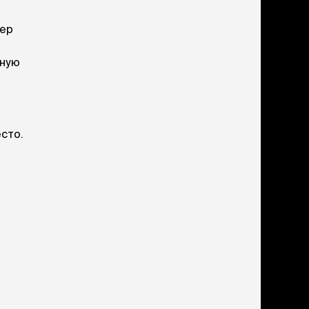
ери
тер
вары для котят
м для котят
мную
комства
полнители
леты, лотки,
вочки
ары для груминга
сто.
ки, поилки,
врики
ки, переноски,
етки
рушки
ейки, ошейники,
водки
гтеточки
мики и лежаки
сметика и шампуни
ррекция поведения