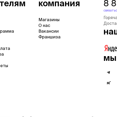
ателям
компания
8 
связатьс
Горяч
Магазины
Доста
О нас
на
грамма
Вакансии
Франшиза
плата
ра
мы
веты