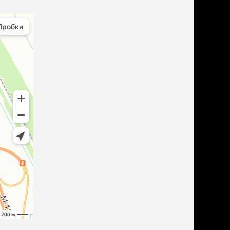
дства от запаха и
тен
щита от паразитов
 котят
рч
рч