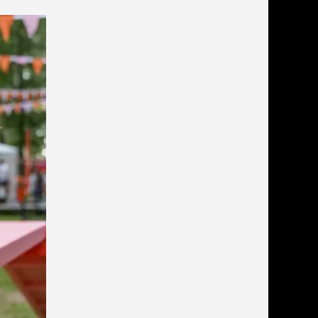
льзамы
ие, без смывания
перхоти и зуда
я длинношерстных
я короткошерстных
я лысых
хлоргексидином
я белых кошек
поаллергенный
еи и пудры
ажные салфетки
д за глазами
д за ушами
рфюм
ная паста
ррекция
ведения и
едства от запаха
пугиватели