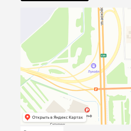
аксессуа
Свитеры
Футболки и
Бантики и 
Платья
Смешные к
Украшения 
аксессуар