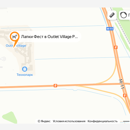
ры
Сре
расчёсок-триммеров
пя
Пилки
 майки
За
Фиксирующие
галстуки
для
переноски
Ножи и насадки
остюмы
Мебель для груминга
ме
и
Ме
ы