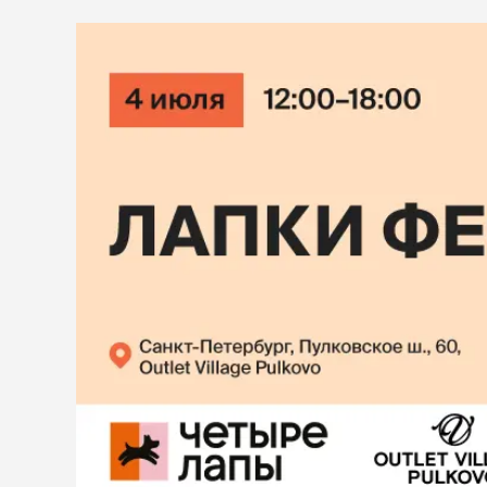
диетическ
ветаптека
Холистик
рептилии
защита от
лошади
клещей,
гельминт
акции
Таблетки
Капли
бренды
Ошейники
Шампуни
магазины
Спреи и по
ветцентры
наполнит
груминг
кошачьег
Комкующи
Впитываю
Силикагел
Древесный