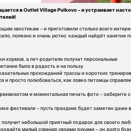
При
а
На пружинке
Др
ается в Outlet Village Pulkovo – и устраивает нас
ения
Трек
Сре
Лизунец
телей!
пя
 зубов
ющим хвостикам – и приготовили столько всего интере
леные,
сумки, переноски и
село, полезно и очень уютно: каждый найдёт занятие п
ам
путешествия
мства
Ко
Сумки
Шл
Переноски
Ош
Рюкзаки
ки кормов, а пет‑родители получат персональные
уалеты
Ав
Сумки фиксаторы
домик
итание было в радость и на пользу.
На
Миски дорожные
м
казательных прохождений трассы и коротких трениров
Ад
я и просто полюбоваться, как ловко питомцы справля
По
миски, кормушки,
 реквизитом и моментальная печать фото – заберите с
поилки
 кошачьего
кл
Миски
дв
Двойные
тике фестиваля – пусть праздник будет заметен даже 
Во
Одинарные
Кл
Дорожные
 получит небольшой приятный подарок для своего люб
подгузники
Пан
Коврики под миску
оздайте милый сувенир своими руками – он долго буд