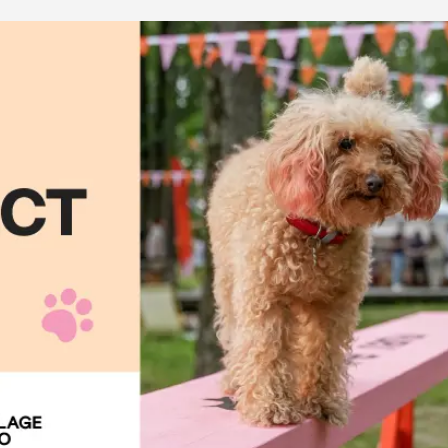
ба
ий корм
Игрушки Трек
Сух
Игрушки
От 
развивающие
Дл
Видеокамеры
 блох,
Дл
Автоматический
Дл
туалет
ов
С 
Батарейки
Дл
Ги
игрушки
Спр
Из натуральных
Вл
рошки
материалов
Ухо
Игрушки с чипом
Ухо
Интерактивные
Па
ели для
Мыши
Зуб
о туалета
Мячики для кошек
йся
Развивающие
щий
ко
С мятой
евый
по
Текстильные
ср
Дразнилки
От
Лазерные указки