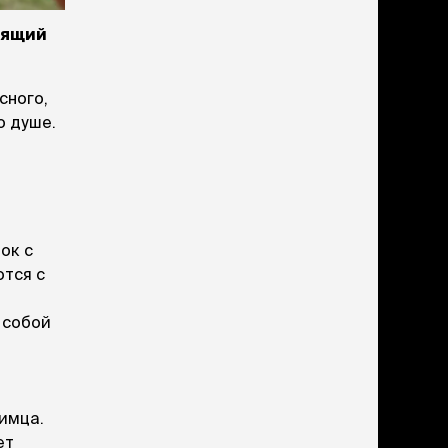
учение к месту
угое
тоящий
дства от запаха и
тен
сного,
о душе.
униция
мплекты
ейки
ейники
торемни
мордники
ок с
ресники
ются с
водки
 собой
етки, вольеры,
ери
в
льеры
етки
имца.
дусы и ступени
ет