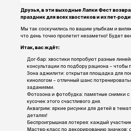
лакомств
Друзья, в эти выходные Лапки Фест возвращ
Для вывед
шерсти
праздник для всех хвостиков и их пет‑роди
Для чистки
Мы так соскучились по вашим улыбкам и виля
Мясные, вя
что день точно пролетит незаметно! Будет ве
печеные
Сухие лако
Итак, вас ждёт:
Дог‑бар: хвостики попробуют разные линей
лотки и т
Закрытый, 
консультации по подбору рациона – чтобы п
С бортико
Зона аджилити: открытая площадка для по
С сеткой
кинологом – отличный шанс потренироватьс
Без сетки
заданиями.
Коврики
Фотозона и фотобудка: памятные снимки с
Пакеты для
кусочек этого счастливого дня.
туалета
Аквагрим: яркие рисунки для детей в тема
Совки
деталях!
Угловые
Беспроигрышная лотерея: каждый участник
Пеленки и 
Мастер‑класс по декорированию значков: с