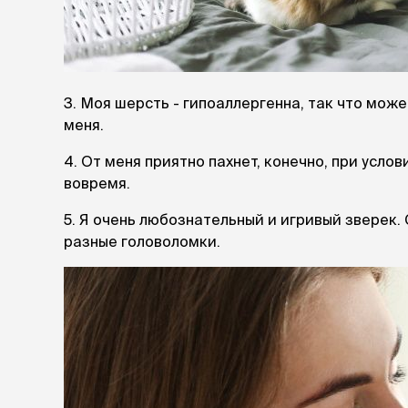
лежаки и
Мягкие до
Лежанки
Тоннели
3. Моя шерсть - гипоаллергенна, так что може
Подстилки,
меня.
подушки
Пледы
4. От меня приятно пахнет, конечно, при усло
вовремя.
когтеточк
5. Я очень любознательный и игривый зверек. 
игровые 
разные головоломки.
Дома-когте
игровые ко
Столбики
Коврики
Из гофрок
Доски
одежда и