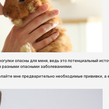
ры
Сре
расчёсок-триммеров
пя
Пилки
 майки
За
Фиксирующие
галстуки
для
переноски
Ножи и насадки
остюмы
Мебель для груминга
ме
и
Ме
ы
прогулки опасны для меня, ведь это потенциальный ист
ся разными опасными заболеваниями.
сделайте мне предварительно необходимые прививки, а