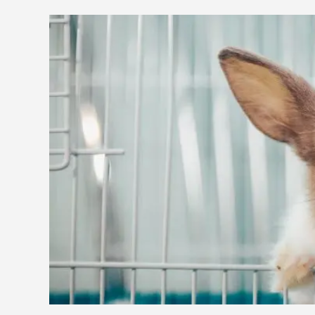
диетическ
ветаптека
Холистик
рептилии
защита от
лошади
клещей,
гельминт
акции
Таблетки
Капли
бренды
Ошейники
Шампуни
магазины
Спреи и по
ветцентры
наполнит
груминг
кошачьег
Комкующи
Впитываю
Силикагел
Древесный