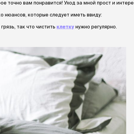
При
ое точно вам понравится! Уход за мной прост и интере
а
На пружинке
Др
ения
Трек
Сре
ко нюансов, которые следует иметь ввиду:
Лизунец
пя
 зубов
 грязь, так что чистить
клетку
нужно регулярно.
леные,
сумки, переноски и
ам
путешествия
мства
Ко
Сумки
Шл
Переноски
Ош
Рюкзаки
уалеты
Ав
Сумки фиксаторы
домик
На
Миски дорожные
м
Ад
По
миски, кормушки,
поилки
 кошачьего
кл
Миски
дв
Двойные
Во
Одинарные
Кл
Дорожные
подгузники
Пан
Коврики под миску