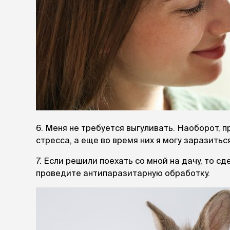
аксессуа
Свитеры
Футболки и
Бантики и 
Платья
Смешные к
Украшения 
аксессуар
6. Меня не требуется выгуливать. Наоборот, 
стресса, а еще во время них я могу заразить
7. Если решили поехать со мной на дачу, то 
проведите антипаразитарную обработку.