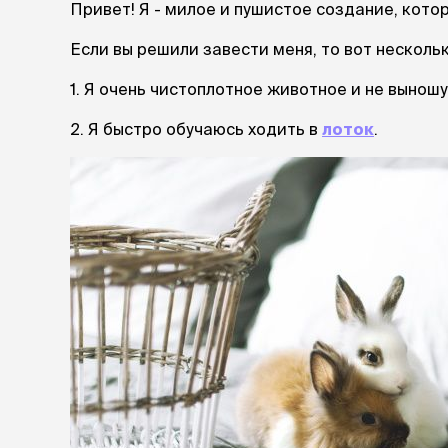
Привет! Я - милое и пушистое создание, котор
лакомств
Для вывед
Если вы решили завести меня, то вот несколь
шерсти
Для чистки
1. Я очень чистоплотное животное и не выношу
Мясные, вя
печеные
2. Я быстро обучаюсь ходить в
лоток
.
Сухие лако
лотки и т
Закрытый, 
С бортико
С сеткой
Без сетки
Коврики
Пакеты для
туалета
Совки
Угловые
Пеленки и 