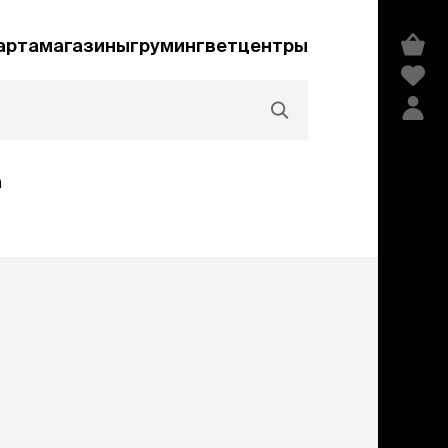
арта
магазины
груминг
ветцентры
а
Акции и скидки
едства гигиены и
сметика
мпуни
ндиционеры и