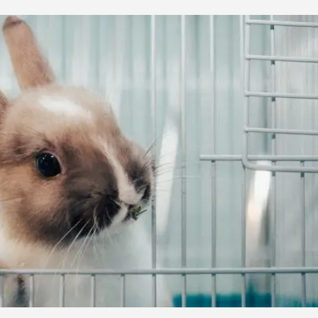
ба
ий корм
Игрушки Трек
Сух
Игрушки
От 
развивающие
Дл
Видеокамеры
 блох,
Дл
Автоматический
Дл
туалет
ов
С 
Батарейки
Дл
Ги
игрушки
Спр
Из натуральных
Вл
рошки
материалов
Ухо
Игрушки с чипом
Ухо
Интерактивные
Па
ели для
Мыши
Зуб
о туалета
Мячики для кошек
йся
Развивающие
щий
ко
С мятой
евый
по
Текстильные
ср
Дразнилки
От
Лазерные указки