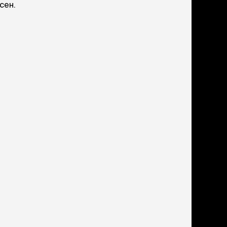
учение к месту
сен.
угое
дства от запаха и
тен
униция
мплекты
ейки
ейники
торемни
мордники
ресники
водки
етки, вольеры,
ери
льеры
етки
дусы и ступени