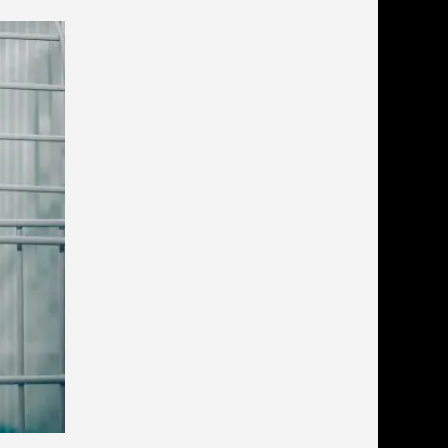
льзамы
ие, без смывания
перхоти и зуда
я длинношерстных
я короткошерстных
я лысых
хлоргексидином
я белых кошек
поаллергенный
еи и пудры
ажные салфетки
д за глазами
д за ушами
рфюм
ная паста
ррекция
ведения и
едства от запаха
пугиватели