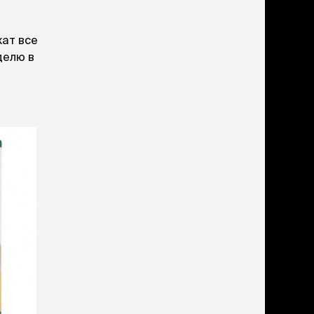
жат все
делю в