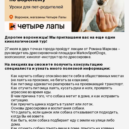
Дорогие воронежцы! Мы приглашаем вас на еще один
кинологический тур!
27 июля в двух точках города пройдут лекции от Романа Маркова –
руководитель дрессировочной площадки MarkovSportDogs,
зоопсихолог, кинолог-инструктор по дрессировке.
На лекциях вы сможете получить консультацию
специалиста и узнать много полезной информации:
Как научить собаку спокойно вести себя в общественных местах
(не лаять на прохожих, не бегать за кошками).
Как питомцу адекватно реагировать на проезжающий транспорт.
Как отучить питомца лаять, кусать руки и ноги, проявлять
агрессию во время еды.
В чем причина того, что собака метит в доме, и как исправить
ситуацию.
Как приучить щенка ходить в туалет или лоток.
Основы дрессировки и воспитания собаки.
Что делать, если щенок или собака отказываются подходить,
когда Вы её зовете.
Как быть, если собака подбирает еду с земли на улице либо
дома.
Как отучить собаку грызть вещи в доме, прыгать на хозяина,