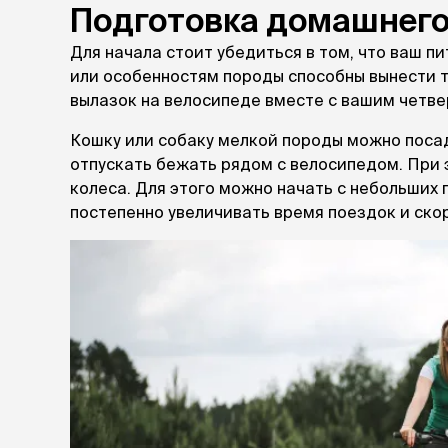
Подготовка домашнего
лежаки и
Для начала стоит убедиться в том, что ваш п
Мягкие до
или особенностям породы способны вынести т
Лежанки
вылазок на велосипеде вместе с вашим четве
Тоннели
Подстилки,
Кошку или собаку мелкой породы можно поса
подушки
отпускать бежать рядом с велосипедом. При э
Пледы
колеса. Для этого можно начать с небольших п
постепенно увеличивать время поездок и ско
когтеточк
игровые 
Дома-когте
игровые ко
Столбики
Коврики
Из гофрок
Доски
одежда и