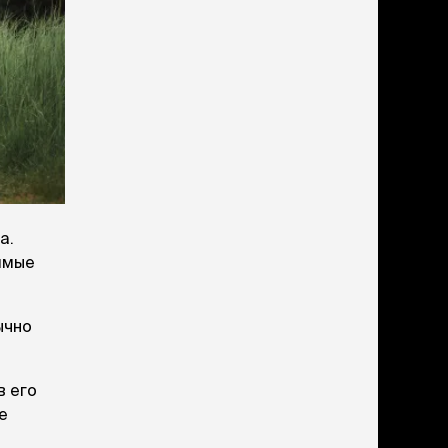
дства от запаха и
тен
щита от паразитов
 котят
рч
рч
а.
имые
ычно
в его
е