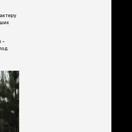
ери
рактеру
вары для котят
ьших
м для котят
комства
полнители
 –
леты, лотки,
под
вочки
ары для груминга
ки, поилки,
врики
ки, переноски,
етки
рушки
ейки, ошейники,
водки
гтеточки
мики и лежаки
сметика и шампуни
ррекция поведения