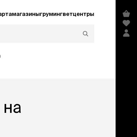
арта
магазины
груминг
ветцентры
а
Акции и скидки
 на
едства гигиены и
сметика
мпуни
ндиционеры и