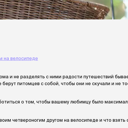
При
а
На пружинке
Др
ения
Трек
Сре
Лизунец
пя
 зубов
леные,
сумки, переноски и
ам
путешествия
мства
Ко
Сумки
Шл
Переноски
Ош
Рюкзаки
уалеты
м на велосипеде
Ав
Сумки фиксаторы
домик
На
Миски дорожные
м
Ад
ома и не разделять с ними радости путешествий быва
По
берут питомцев с собой, чтобы они не скучали и не т
миски, кормушки,
поилки
 кошачьего
кл
Миски
ботиться о том, чтобы вашему любимцу было максима
дв
Двойные
Во
Одинарные
Кл
Дорожные
воим четвероногим другом на велосипеде и что взять 
подгузники
Пан
Коврики под миску