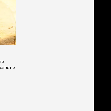
ге
ать: не