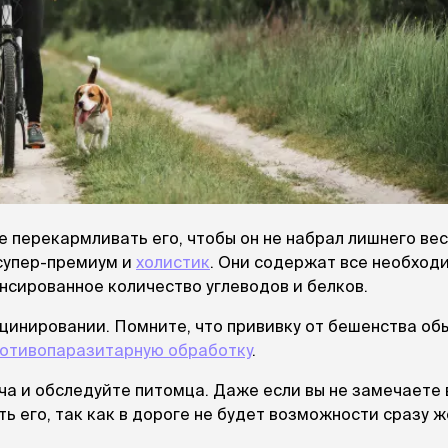
ры
Сре
расчёсок-триммеров
пя
Пилки
 майки
За
Фиксирующие
галстуки
для
переноски
Ножи и насадки
остюмы
Мебель для груминга
ме
и
Ме
ы
е перекармливать его, чтобы он не набрал лишнего вес
супер-премиум и
холистик
. Они содержат все необход
нсированное количество углеводов и белков.
кцинировании. Помните, что прививку от бешенства об
отивопаразитарную обработку
.
а и обследуйте питомца. Даже если вы не замечаете 
ь его, так как в дороге не будет возможности сразу ж