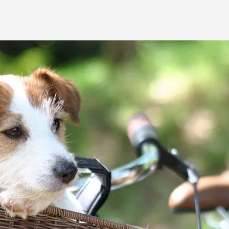
ба
ий корм
Игрушки Трек
Сух
Игрушки
От 
развивающие
Дл
Видеокамеры
 блох,
Дл
Автоматический
Дл
туалет
ов
С 
Батарейки
Дл
Ги
игрушки
Спр
Из натуральных
Вл
рошки
материалов
Ухо
Игрушки с чипом
Ухо
Интерактивные
Па
ели для
Мыши
Зуб
о туалета
Мячики для кошек
йся
Развивающие
щий
ко
С мятой
евый
по
Текстильные
ср
Дразнилки
От
Лазерные указки