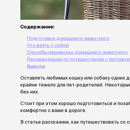
лакомств
Для вывед
шерсти
Для чистки
Содержание:
Мясные, вя
печеные
Подготовка домашнего животного
Сухие лако
Что взять с собой
Способы перевозки домашнего животного
лотки и т
Рекомендации по путешествиям с питомце
Закрытый, 
Выводы
С бортико
Оставлять любимых кошку или собаку одних д
С сеткой
Без сетки
крайне тяжело для пет-родителей. Некоторые 
Коврики
без них.
Пакеты для
Стоит при этом хорошо подготовиться и поза
туалета
Совки
комфортно с вами в дороге.
Угловые
В статье расскажем, как путешествовать со с
Пеленки и 