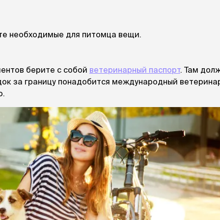
те необходимые для питомца вещи.
ментов берите с собой
ветеринарный паспорт
. Там дол
здок за границу понадобится международный ветерина
о.