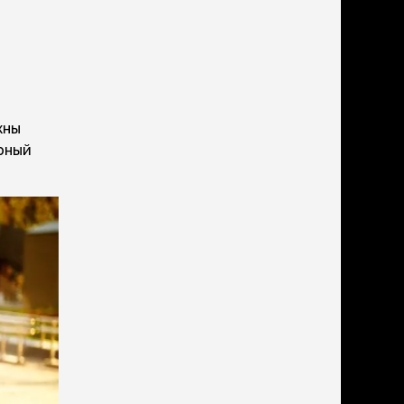
жны
рный