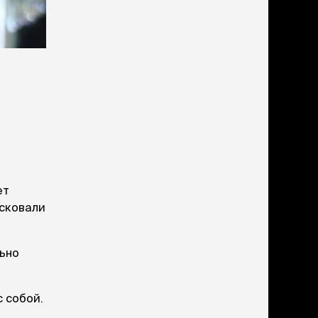
учение к месту
угое
дства от запаха и
тен
униция
мплекты
ейки
ейники
торемни
мордники
ресники
ет
водки
осковали
етки, вольеры,
льно
ери
льеры
етки
с собой.
дусы и ступени