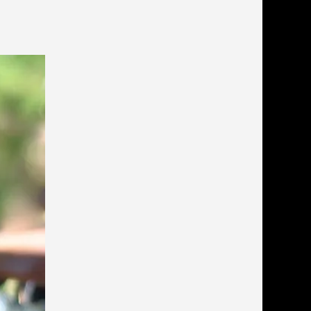
льзамы
ие, без смывания
перхоти и зуда
я длинношерстных
я короткошерстных
я лысых
хлоргексидином
я белых кошек
поаллергенный
еи и пудры
ажные салфетки
д за глазами
д за ушами
рфюм
ная паста
ррекция
ведения и
едства от запаха
пугиватели