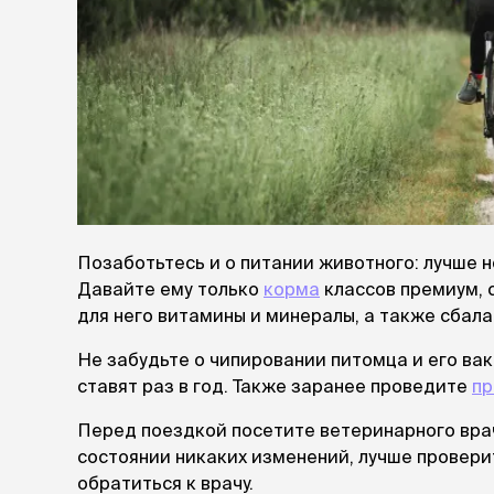
аксессуа
Свитеры
Футболки и
Бантики и 
Платья
Смешные к
Украшения 
аксессуар
Позаботьтесь и о питании животного: лучше н
Давайте ему только
корма
классов премиум, 
для него витамины и минералы, а также сбала
Не забудьте о чипировании питомца и его ва
ставят раз в год. Также заранее проведите
пр
Перед поездкой посетите ветеринарного врач
состоянии никаких изменений, лучше проверит
обратиться к врачу.