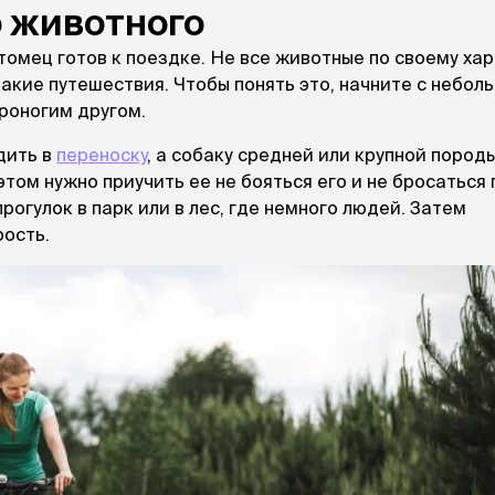
Дв
Миски на подставке
 животного
Автопоилки и
 домики
автокормушки
итомец готов к поездке. Не все животные по своему ха
мики
то
Фильтры для
акие путешествия. Чтобы понять это, начните с небол
Кор
автопоилок
роногим другом.
Ла
Для хранения корма
 матрасы,
На
Набор для кормления
дить в
переноску
, а собаку средней или крупной породы
Туа
том нужно приучить ее не бояться его и не бросаться 
со
рогулок в парк или в лес, где немного людей. Затем
Тов
груминг
рость.
Мис
Расчески
и и
ко
Пуходерки
комплексы
Сум
Ножницы
точки и
кл
Расчёска-триммер
мплексы
Иг
Когтерезы
Шл
Колтунорезы
по
Средства для
артона
Ко
тримминга
До
Накладные колпачки
Ко
Машинки для стрижки
Ко
Сменные гребенки для