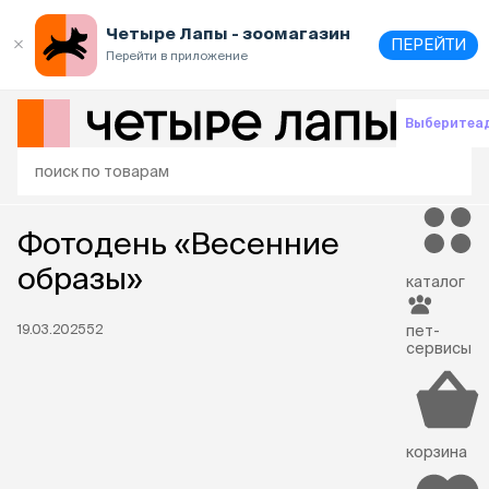
Четыре Лапы - зоомагазин
ПЕРЕЙТИ
Перейти в приложение
Выберите
а
главная
Фотодень «Весенние
образы»
каталог
19.03.2025
52
пет-
сервисы
корзина