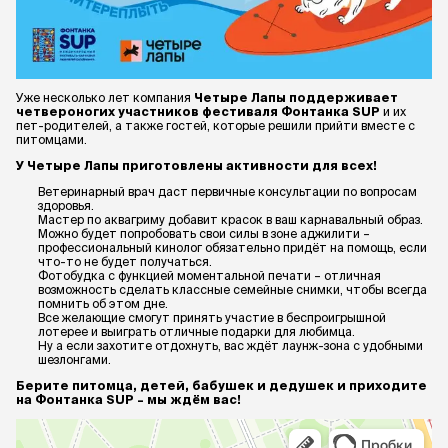
Уже несколько лет компания
Четыре Лапы поддерживает
четвероногих участников фестиваля Фонтанка SUP
и их
пет-родителей, а также гостей, которые решили прийти вместе с
питомцами.
У Четыре Лапы приготовлены активности для всех!
Ветеринарный врач даст первичные консультации по вопросам
здоровья.
Мастер по аквагриму добавит красок в ваш карнавальный образ.
Можно будет попробовать свои силы в зоне аджилити –
профессиональный кинолог обязательно придёт на помощь, если
что-то не будет получаться.
Фотобудка с функцией моментальной печати – отличная
возможность сделать классные семейные снимки, чтобы всегда
помнить об этом дне.
Все желающие смогут принять участие в беспроигрышной
лотерее и выиграть отличные подарки для любимца.
Ну а если захотите отдохнуть, вас ждёт лаунж-зона с удобными
шезлонгами.
Берите питомца, детей, бабушек и дедушек и приходите
на Фонтанка SUP – мы ждём вас!