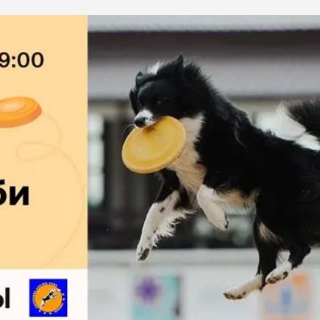
ба
ий корм
Игрушки Трек
Сух
Игрушки
От 
развивающие
Дл
Видеокамеры
 блох,
Дл
Автоматический
Дл
туалет
ов
С 
Батарейки
Дл
Ги
игрушки
Спр
Из натуральных
Вл
рошки
материалов
Ухо
Игрушки с чипом
Ухо
Интерактивные
Па
ели для
Мыши
Зуб
о туалета
Мячики для кошек
йся
Развивающие
щий
ко
С мятой
евый
по
Текстильные
ср
Дразнилки
От
Лазерные указки