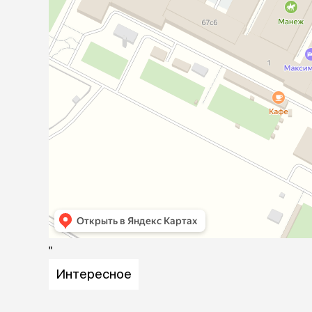
аксессуа
Свитеры
Футболки и
Бантики и 
Платья
Смешные к
Украшения 
аксессуар
"
Интересное