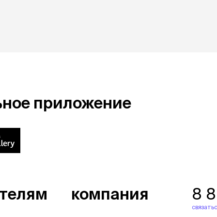
ьное приложение
ателям
компания
8 
связатьс