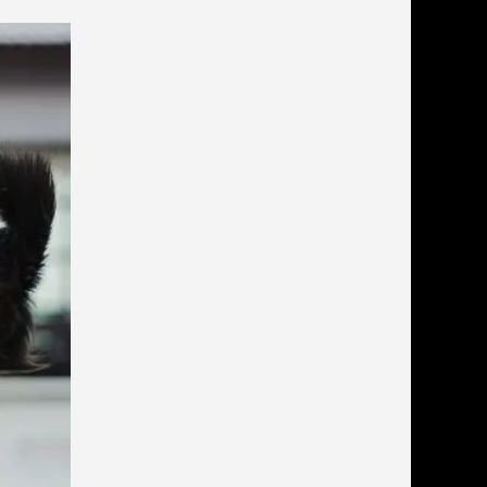
льзамы
ие, без смывания
перхоти и зуда
я длинношерстных
я короткошерстных
я лысых
хлоргексидином
я белых кошек
поаллергенный
еи и пудры
ажные салфетки
д за глазами
д за ушами
рфюм
ная паста
ррекция
ведения и
едства от запаха
пугиватели