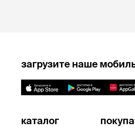
загрузите наше мобил
каталог
покуп