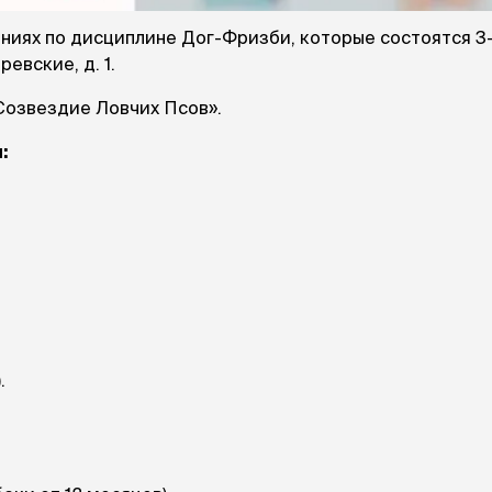
При
а
На пружинке
Др
ения
аниях по дисциплине Дог-Фризби, которые состоятся 3
Трек
Сре
Лизунец
ревские, д. 1.
пя
 зубов
Созвездие Ловчих Псов».
леные,
сумки, переноски и
ам
путешествия
:
мства
Ко
Сумки
Шл
Переноски
Ош
Рюкзаки
уалеты
Ав
Сумки фиксаторы
домик
На
Миски дорожные
м
Ад
По
миски, кормушки,
поилки
 кошачьего
кл
Миски
.
дв
Двойные
Во
Одинарные
Кл
Дорожные
подгузники
Пан
Коврики под миску