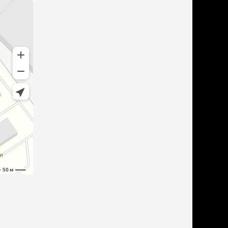
дства от запаха и
тен
щита от паразитов
 котят
рч
рч