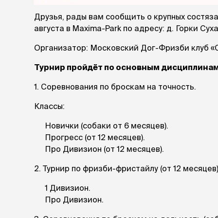
лакомств
Для вывед
Друзья, рады вам сообщить о крупных состяз
шерсти
августа в Maxima-Park по адресу: д. Горки Суха
Для чистки
Организатор: Московский Дог-Фризби клуб «
Мясные, вя
печеные
Турнир пройдёт по основным дисциплинам
Сухие лако
1. Соревнования по броскам на точность.
лотки и т
Классы:
Закрытый, 
С бортико
Новички (собаки от 6 месяцев).
С сеткой
Прогресс (от 12 месяцев).
Без сетки
Про Дивизион (от 12 месяцев).
Коврики
Пакеты для
2. Турнир по фризби-фристайлу (от 12 месяцев)
туалета
Совки
1 Дивизион.
Угловые
Про Дивизион.
Пеленки и 