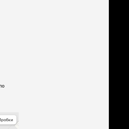
ери
вары для котят
м для котят
комства
полнители
леты, лотки,
вочки
ары для груминга
ки, поилки,
врики
ки, переноски,
етки
по
рушки
ейки, ошейники,
водки
гтеточки
мики и лежаки
сметика и шампуни
ррекция поведения