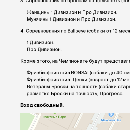
3. Соревнования по броскам на дальность (соб
лежаки и
Женщины 1 Дивизион и Про Дивизион.
Мягкие до
Мужчины 1 Дивизион и Про Дивизион.
Лежанки
Тоннели
4. Соревнования по Bullseye (собаки от 12 меся
Подстилки,
подушки
1 Дивизион.
Пледы
Про Дивизион.
Кроме этого, на Чемпионате будут представл
когтеточк
игровые 
Фризби-фристайл BONSAI (собаки до 40 см 
Дома-когте
Фризби-фристайл Щенки (возраст до 12 мес
игровые ко
Ветераны Броски на точность (собаки стар
Столбики
разметке Броски на точность, Прогресс.
Коврики
Из гофрок
Вход свободный.
Доски
одежда и