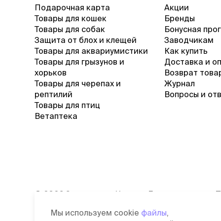
Подарочная карта
Акции
Товары для кошек
Бренды
Товары для собак
Бонусная про
Защита от блох и клещей
Заводчикам
Товары для аквариумистики
Как купить
Товары для грызунов и
Доставка и о
хорьков
Возврат това
Товары для черепах и
Журнал
рептилий
Вопросы и от
Товары для птиц
Ветаптека
©
2026
Зоомагазин Четыре Лапы
П
Лицензия: Л042-00118-77/00139653
С
Мы используем cookie
файлы
,
от 03.06.2019 г.
д