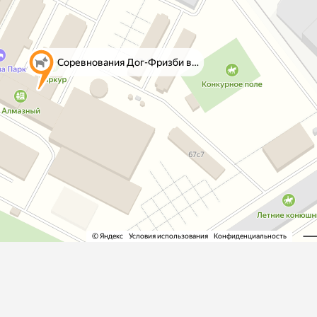
ры
Сре
расчёсок-триммеров
пя
Пилки
 майки
За
Фиксирующие
галстуки
для
переноски
Ножи и насадки
остюмы
Мебель для груминга
ме
и
Ме
ы