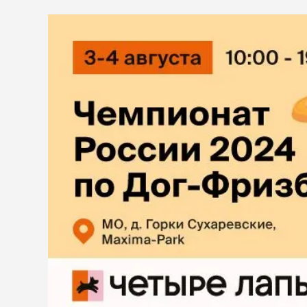
диетическ
ветаптека
Холистик
рептилии
защита от
лошади
клещей,
гельминт
акции
Таблетки
Капли
бренды
Ошейники
Шампуни
магазины
Спреи и по
ветцентры
наполнит
груминг
кошачьег
Комкующи
Впитываю
Силикагел
Древесный