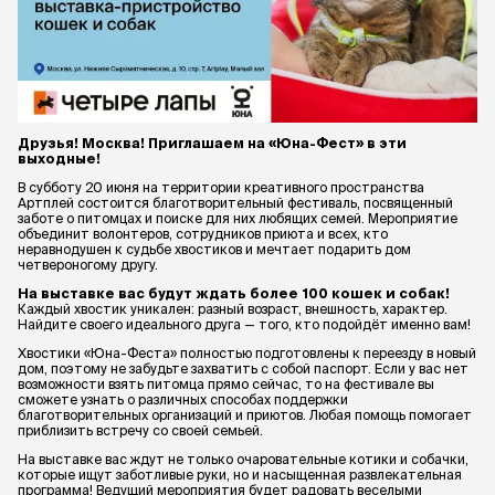
Друзья! Москва! Приглашаем на «Юна-Фест» в эти
выходные!
В субботу 20 июня на территории креативного пространства
Артплей состоится благотворительный фестиваль, посвященный
заботе о питомцах и поиске для них любящих семей. Мероприятие
объединит волонтеров, сотрудников приюта и всех, кто
неравнодушен к судьбе хвостиков и мечтает подарить дом
четвероногому другу.
На выставке вас будут ждать более 100 кошек и собак!
Каждый хвостик уникален: разный возраст, внешность, характер.
Найдите своего идеального друга — того, кто подойдёт именно вам!
Хвостики «Юна-Феста» полностью подготовлены к переезду в новый
дом, поэтому не забудьте захватить с собой паспорт. Если у вас нет
возможности взять питомца прямо сейчас, то на фестивале вы
сможете узнать о различных способах поддержки
благотворительных организаций и приютов. Любая помощь помогает
приблизить встречу со своей семьей.
На выставке вас ждут не только очаровательные котики и собачки,
которые ищут заботливые руки, но и насыщенная развлекательная
программа! Ведущий мероприятия будет радовать веселыми