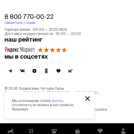
8 800 770-00-22
связаться с нами
Горячая линия: 09:00 — 21:00 МСК
Доставка осуществляется: 10:00 — 22:00
наш рейтинг
мы в соцсетях
©
2026
Зоомагазин Четыре Лапы
Лицензия: Л042-00118-77/00139653 от 03.06.2019 г.
Политика обработки персональных данных
Мы используем cookie
файлы
,
Согласие на обработку персональных данных
отключить их можно в настройках
Пользовательское соглашение
браузера.
Согласие на получение новостной и рекламной рассылки
Описание рекомендательных алгоритмов