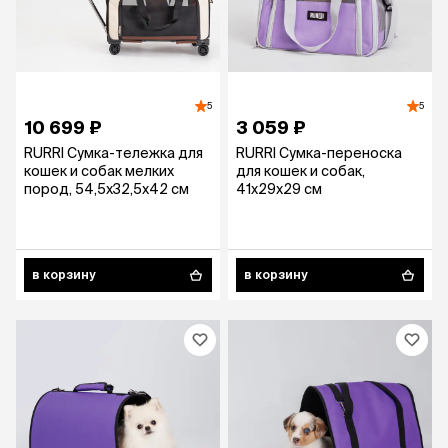
5
5
10 699 ₽
3 059 ₽
RURRI Сумка-тележка для
RURRI Сумка-переноска
кошек и собак мелких
для кошек и собак,
пород, 54,5х32,5х42 см
41х29х29 см
в корзину
в корзину