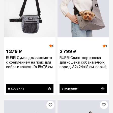
5
5
1 279 ₽
2 799 ₽
RURRI Сумка для лакомств
RURRI Слинг-переноска
с креплением на пояс для
для кошек и собак мелких
собак и кошек, 19х18х7,5 см
пород, 32x24x18 см, серый
в корзину
в корзину