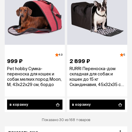
4.9
5
999 ₽
2 899 ₽
Pet hobby Сумка-
RURRI Переноска-дом
переноска для кошек и
складная для собак и
собак мелких пород Moon,
кошек до 15 кг
M, 43х22х29 см, бордо
Скандинавия, 45х32х35 см,
черная
в корзину
в корзину
Показано 30 из 168 товаров