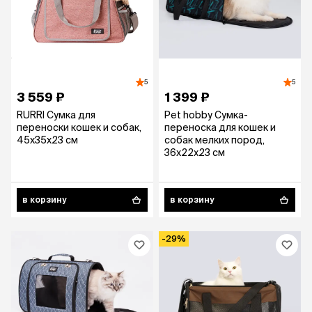
5
5
3 559 ₽
1 399 ₽
RURRI Сумка для
Pet hobby Сумка-
переноски кошек и собак,
переноска для кошек и
45x35x23 см
собак мелких пород,
36х22х23 см
в корзину
в корзину
-29%