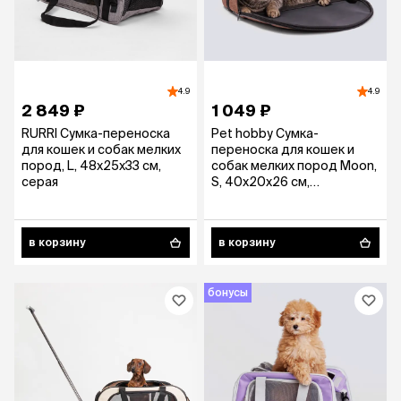
4.9
4.9
2 849 ₽
1 049 ₽
RURRI Сумка-переноска
Pet hobby Сумка-
для кошек и собак мелких
переноска для кошек и
пород, L, 48х25х33 см,
собак мелких пород Moon,
серая
S, 40х20х26 см,
коричневый
в корзину
в корзину
бонусы