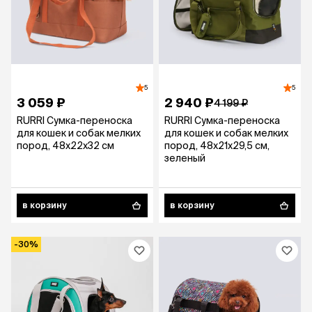
5
5
3 059 ₽
2 940 ₽
4 199 ₽
RURRI Сумка-переноска
RURRI Сумка-переноска
для кошек и собак мелких
для кошек и собак мелких
пород, 48х22х32 см
пород, 48х21х29,5 см,
зеленый
в корзину
в корзину
-30%