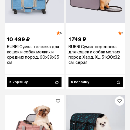
5
5
10 499 ₽
1 749 ₽
RURRI Сумка-тележка для
RURRI Сумка-переноска
кошек и собак мелких и
для кошек и собак мелких
средних пород, 60х39х35
пород Хард, XL, 51х30х32
см
см, серая
в корзину
в корзину