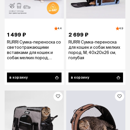
4.4
4.9
1 499 ₽
2 699 ₽
RURRI Сумка-переноска со
RURRI Сумка-переноска
светоотражающими
для кошек и собак мелких
вставками для кошек и
пород, M, 40х20х26 см,
собак мелких пород,
голубая
41х25х25 см
в корзину
в корзину