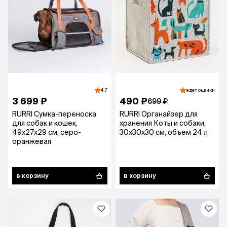
4.7
ждет оценки
3 699 ₽
490 ₽
699 ₽
RURRI Сумка-переноска
RURRI Органайзер для
для собак и кошек,
хранения Коты и собаки,
49х27х29 см, серо-
30х30х30 см, объем 24 л
оранжевая
в корзину
в корзину