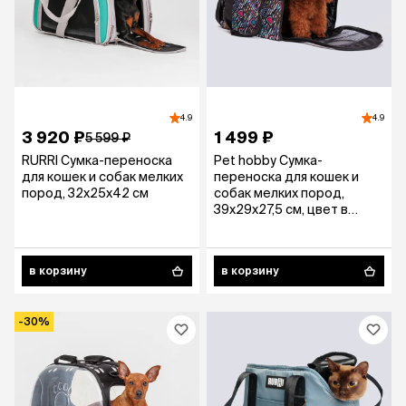
4.9
4.9
3 920 ₽
1 499 ₽
5 599 ₽
RURRI Сумка-переноска
Pet hobby Сумка-
для кошек и собак мелких
переноска для кошек и
пород, 32х25х42 см
собак мелких пород,
39х29х27,5 см, цвет в
ассортименте
в корзину
в корзину
-30%