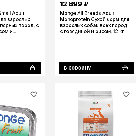
12 899 ₽
mall Adult
Monge All Breeds Adult
для взрослых
Monoprotein Сухой корм для
тюрных пород, с
взрослых собак всех пород,
сом и
с говядиной и рисом, 12 кг
800 гр.
в корзину