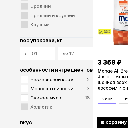
аксессуа
Средний
Свитеры
Футболки и
Средний и крупный
Бантики и 
Крупный
Платья
Смешные к
Украшения 
вес упаковки
, кг
аксессуар
от
до
3 359 ₽
особенности ингредиентов
Monge All Br
Junior Сухой
Беззерновой корм
2
щенков всех 
лососем и ри
Монопротеиновый
3
Свежее мясо
18
2,5 кг
12
Холистик
в корзину
вкус