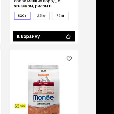
собак мелких пород, с
учение к месту
ягненком, рисом и
угое
картофелем, 800 гр.
дства от запаха и
800 г
2,5 кг
7,5 кг
тен
униция
в корзину
мплекты
ейки
ейники
торемни
мордники
ресники
водки
етки, вольеры,
ери
льеры
етки
дусы и ступени