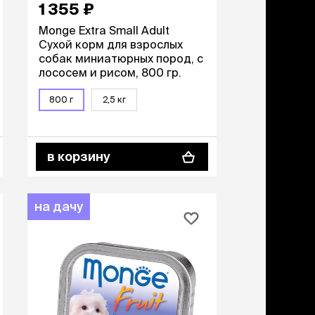
1 355 ₽
Monge Extra Small Adult
Сухой корм для взрослых
собак миниатюрных пород, с
лососем и рисом, 800 гр.
800 г
2,5 кг
в корзину
на дачу