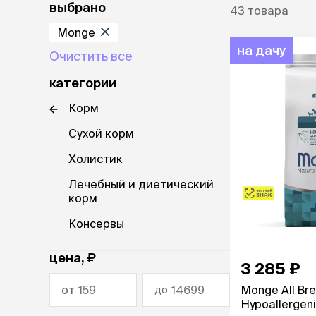
диетическ
выбрано
43
товара
ветаптека
Холистик
Monge
рептилии
на дачу
Очистить все
защита от
лошади
клещей,
категории
гельминт
акции
Таблетки
Корм
Капли
бренды
Сухой корм
Ошейники
Шампуни
магазины
Холистик
Спреи и по
ветцентры
Лечебный и диетический
корм
наполнит
груминг
кошачьег
Консервы
Комкующи
Впитываю
цена, ₽
3 285 ₽
Силикагел
Древесный
от
Monge All Br
до
Hypoallergen