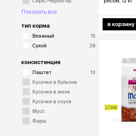
Серб./Черногор.
рисом, 12 кг
Показать все
в корзину
тип корма
Влажный
15
Сухой
28
консистенция
Паштет
13
Кусочки в бульоне
Кусочки в желе
Кусочки в соусе
Мусс
Фарш