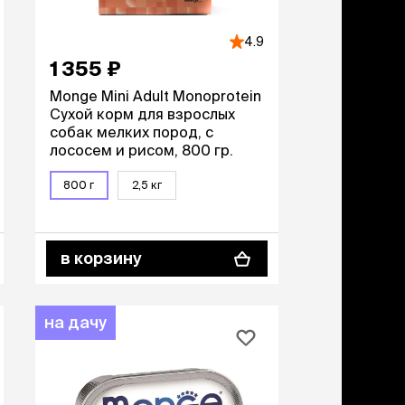
ери
4.9
вары для котят
1 355 ₽
м для котят
комства
Monge Mini Adult Monoprotein
Сухой корм для взрослых
полнители
собак мелких пород, с
леты, лотки,
лососем и рисом, 800 гр.
вочки
ары для груминга
800 г
2,5 кг
ки, поилки,
врики
ки, переноски,
етки
в корзину
рушки
ейки, ошейники,
водки
на дачу
гтеточки
мики и лежаки
сметика и шампуни
ррекция поведения