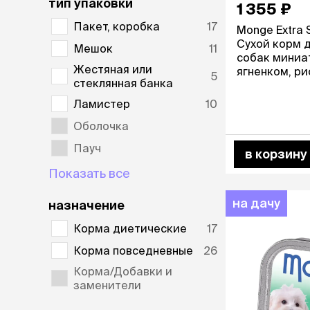
тип упаковки
1 355 ₽
Пакет, коробка
17
Monge Extra S
Сухой корм 
Мешок
11
собак миниа
Жестяная или
ягненком, ри
5
стеклянная банка
картофелем, 
Ламистер
10
Оболочка
Пауч
в корзину
Показать все
на дачу
назначение
Корма диетические
17
Корма повседневные
26
Корма/Добавки и
заменители