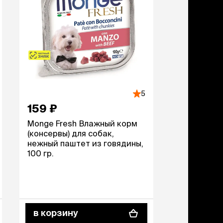
дства от запаха и
тен
щита от паразитов
 котят
рч
рч
5
159 ₽
Monge Fresh Влажный корм
(консервы) для собак,
нежный паштет из говядины,
100 гр.
в корзину