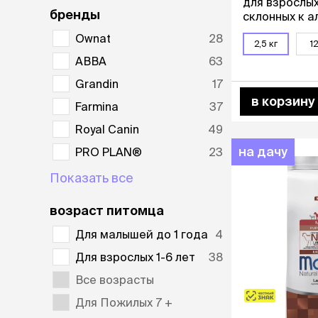
для взрослых
лакомств
бренды
склонных к 
Для вывед
реакциям и 
Ownat
28
шерсти
пищеварения
2,5 кг
12
Для чистки
тунцом, 2,5 к
АВВА
63
Мясные, вя
Grandin
17
печеные
в корзину
Сухие лако
Farmina
37
Royal Canin
49
лотки и т
на дачу
PRO PLAN®
23
Закрытый, 
С бортико
Показать все
С сеткой
Без сетки
возраст питомца
Коврики
Для малышей до 1 года
4
Пакеты для
туалета
Для взрослых 1-6 лет
38
Совки
Все возрасты
Угловые
Пеленки и 
Для Пожилых 7 +