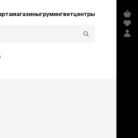
арта
магазины
груминг
ветцентры
а
Акции и скидки
едства гигиены и
сметика
мпуни
ндиционеры и