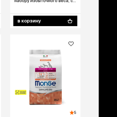
набору избыточного веса, с
лососем и рисом, 2,5 кг
в корзину
5