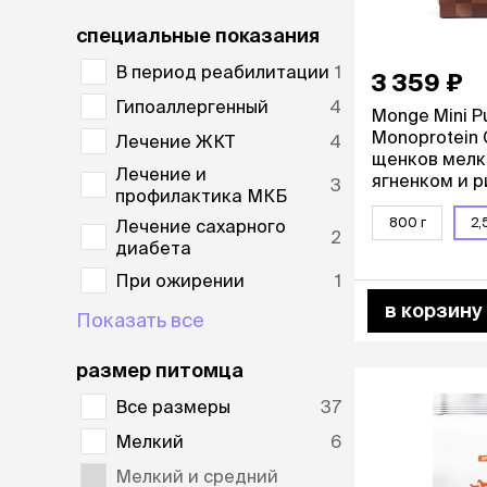
специальные показания
лежаки и
Мягкие до
В период реабилитации
1
3 359 ₽
Лежанки
Гипоаллергенный
4
Тоннели
Monge Mini P
Подстилки,
Monoprotein 
Лечение ЖКТ
4
подушки
щенков мелки
Лечение и
ягненком и ри
Пледы
3
профилактика МКБ
800 г
2,
Лечение сахарного
2
когтеточк
диабета
игровые 
При ожирении
1
Дома-когте
в корзину
игровые ко
Показать все
Столбики
Коврики
размер питомца
Из гофрок
Все размеры
37
Доски
Мелкий
6
одежда и
Мелкий и средний