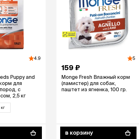
ры
Сре
расчёсок-триммеров
пя
Пилки
 майки
За
Фиксирующие
галстуки
для
переноски
Ножи и насадки
остюмы
Мебель для груминга
ме
и
Ме
ы
4.9
5
159 ₽
eeds Puppy and
Monge Fresh Влажный корм
 корм для
(ламистер) для собак,
пород, с
паштет из ягненка, 100 гр.
сом, 2,5 кг
 кг
в корзину