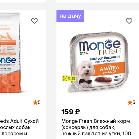
на дачу
5
5
159 ₽
eeds Adult Сухой
Monge Fresh Влажный корм
рослых собак
(консервы) для собак,
с лососем и
нежный паштет из утки, 100