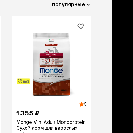
льзамы
популярные
ие, без смывания
перхоти и зуда
я длинношерстных
я короткошерстных
я лысых
хлоргексидином
я белых кошек
поаллергенный
еи и пудры
ажные салфетки
д за глазами
д за ушами
рфюм
ная паста
5
ррекция
1 355 ₽
ведения и
едства от запаха
Monge Mini Adult Monoprotein
пугиватели
Сухой корм для взрослых