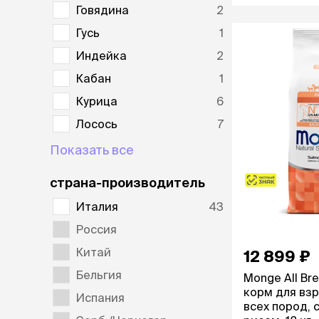
Говядина
2
Гусь
1
Индейка
2
Кабан
1
Курица
6
Лосось
7
Показать все
страна-производитель
Италия
43
Россия
Китай
12 899 ₽
Бельгия
Monge All Br
корм для вз
Испания
всех пород, 