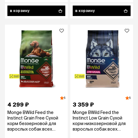
в корзину
в корзину
5
5
4 299 ₽
3 359 ₽
Monge BWild Feed the
Monge BWild Feed the
Instinct Grain Free Сухой
Instinct Low Grain Сухой
корм беззерновой для
корм низкозерновой для
взрослых собак всех
взрослых собак всех
пород, с мясом ягненка,
пород, из мяса гуся, 2,5 кг