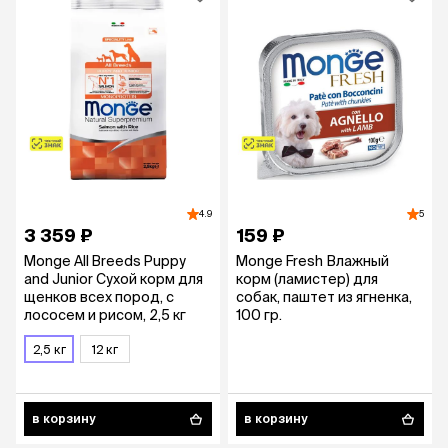
4.9
5
3 359 ₽
159 ₽
Monge All Breeds Puppy
Monge Fresh Влажный
and Junior Сухой корм для
корм (ламистер) для
щенков всех пород, с
собак, паштет из ягненка,
лососем и рисом, 2,5 кг
100 гр.
2,5 кг
12 кг
в корзину
в корзину