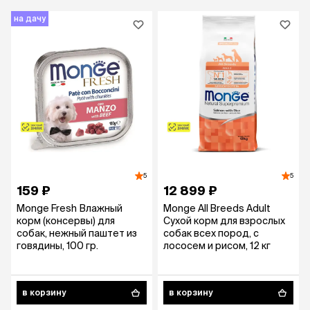
на дачу
5
5
159 ₽
12 899 ₽
Monge Fresh Влажный
Monge All Breeds Adult
корм (консервы) для
Сухой корм для взрослых
собак, нежный паштет из
собак всех пород, с
говядины, 100 гр.
лососем и рисом, 12 кг
в корзину
в корзину