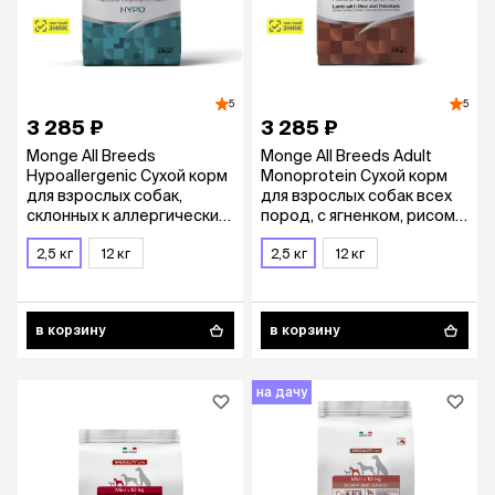
5
5
3 285 ₽
3 285 ₽
Monge All Breeds
Monge All Breeds Adult
Hypoallergenic Сухой корм
Monoprotein Сухой корм
для взрослых собак,
для взрослых собак всех
склонных к аллергическим
пород, с ягненком, рисом и
реакциям и
картофелем, 2,5 кг
расстройствам
2,5 кг
12 кг
2,5 кг
12 кг
пищеварения, с лососем и
тунцом, 2,5 кг
в корзину
в корзину
на дачу