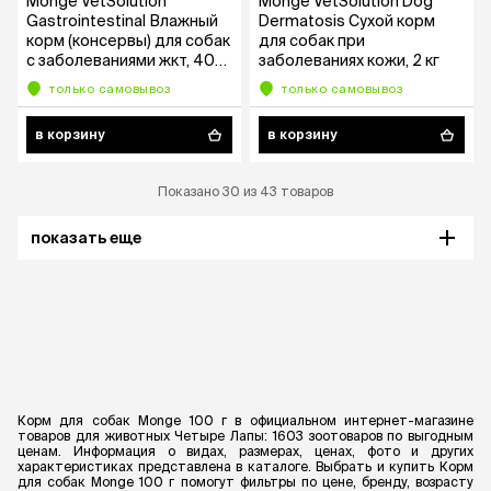
Monge VetSolution
Monge VetSolution Dog
Gastrointestinal Влажный
Dermatosis Сухой корм
корм (консервы) для собак
для собак при
с заболеваниями жкт, 400
заболеваниях кожи, 2 кг
гр.
только самовывоз
только самовывоз
в корзину
в корзину
Показано 30 из 43 товаров
показать еще
Корм для собак Monge 100 г в официальном интернет-магазине
товаров для животных Четыре Лапы: 1603 зоотоваров по выгодным
ценам. Информация о видах, размерах, ценах, фото и других
характеристиках представлена в каталоге. Выбрать и купить Корм
для собак Monge 100 г помогут фильтры по цене, бренду, возрасту