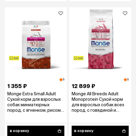
5
5
1 355 ₽
12 899 ₽
Monge Extra Small Adult
Monge All Breeds Adult
Сухой корм для взрослых
Monoprotein Сухой корм
собак миниатюрных
для взрослых собак всех
пород, с ягненком, рисом и
пород, с говядиной и
картофелем, 800 гр.
рисом, 12 кг
в корзину
в корзину