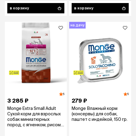
в корзину
в корзину
на дачу
5
5
3 285 ₽
279 ₽
Monge Extra Small Adult
Monge Влажный корм
Сухой корм для взрослых
(консервы) для собак,
собак миниатюрных
паштет с индейкой, 150 гр.
пород, с ягненком, рисом и
картофелем, 2,5 кг