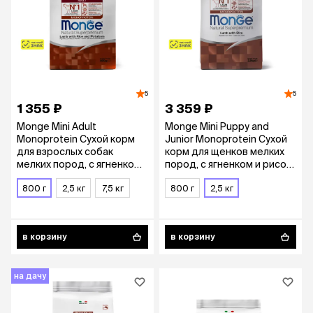
5
5
1 355 ₽
3 359 ₽
Monge Mini Adult
Monge Mini Puppy and
Monoprotein Сухой корм
Junior Monoprotein Сухой
для взрослых собак
корм для щенков мелких
мелких пород, с ягненком,
пород, с ягненком и рисом,
рисом и картофелем, 800
2,5 кг
гр.
800 г
2,5 кг
7,5 кг
800 г
2,5 кг
в корзину
в корзину
на дачу