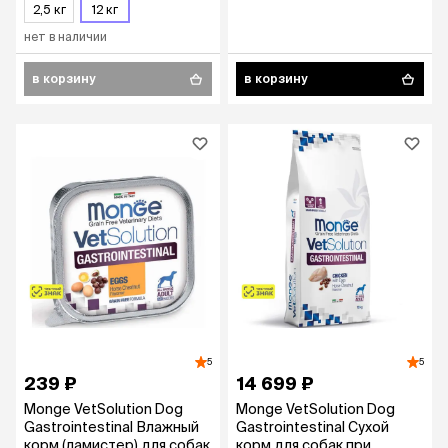
кг
2,5 кг
12 кг
кг
нет в наличии
в корзину
в корзину
5
5
239 ₽
14 699 ₽
Monge VetSolution Dog
Monge VetSolution Dog
Gastrointestinal Влажный
Gastrointestinal Сухой
корм (ламистер) для собак
корм для собак при