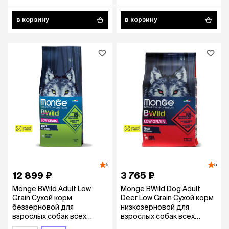
картофелем и горохом, 2,5
кг
в корзину
в корзину
5
5
12 899 ₽
3 765 ₽
Monge BWild Adult Low
Monge BWild Dog Adult
Grain Сухой корм
Deer Low Grain Сухой корм
беззерновой для
низкозерновой для
взрослых собак всех
взрослых собак всех
пород, с диким кабаном, 12
пород, из мяса оленя, 2,5