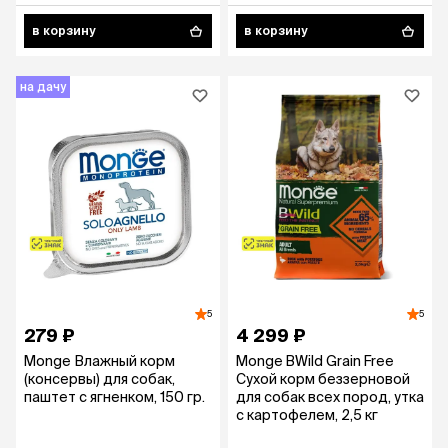
в корзину
в корзину
на дачу
5
5
279 ₽
4 299 ₽
Monge Влажный корм
Monge BWild Grain Free
(консервы) для собак,
Сухой корм беззерновой
паштет с ягненком, 150 гр.
для собак всех пород, утка
с картофелем, 2,5 кг