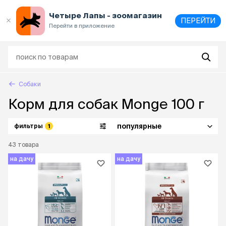
Выберите
адрес и способ получения
Четыре Лапы - зоомагазин
ПЕРЕЙТИ
Перейти в приложение
Собаки
Корм для собак Monge 100 г
популярные
фильтры
1
43
товара
на дачу
на дачу