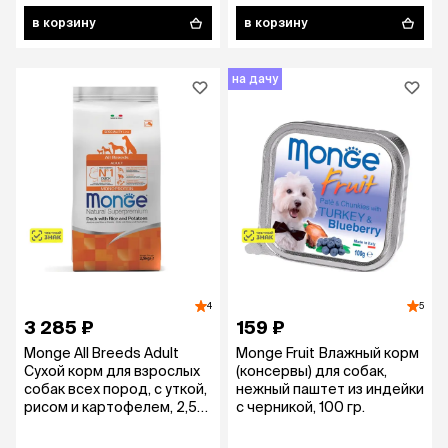
в корзину
в корзину
на дачу
4
5
3 285 ₽
159 ₽
Monge All Breeds Adult
Monge Fruit Влажный корм
Сухой корм для взрослых
(консервы) для собак,
собак всех пород, с уткой,
нежный паштет из индейки
рисом и картофелем, 2,5
с черникой, 100 гр.
кг