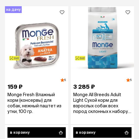
на дачу
5
5
159 ₽
3 285 ₽
Monge Fresh Влажный
Monge All Breeds Adult
корм (консервы) для
Light Сухой корм для
собак, нежный паштет из
взрослых собак всех
утки, 100 гр.
пород склонных к набору
избыточного веса, с
лососем и рисом, 2,5 кг
в корзину
в корзину