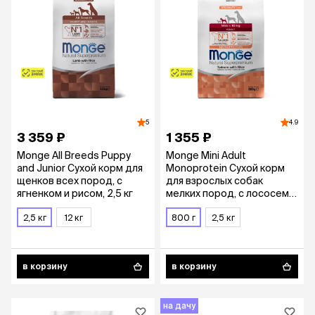
5
4.9
3 359 ₽
1 355 ₽
Monge All Breeds Puppy
Monge Mini Adult
and Junior Сухой корм для
Monoprotein Сухой корм
щенков всех пород, с
для взрослых собак
ягненком и рисом, 2,5 кг
мелких пород, с лососем и
рисом, 800 гр.
2,5 кг
12 кг
800 г
2,5 кг
в корзину
в корзину
на дачу