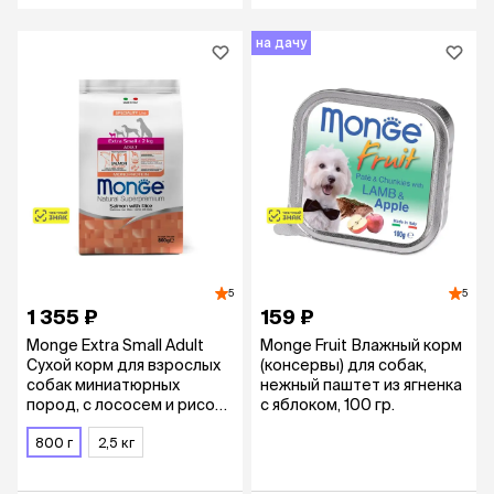
на дачу
5
5
1 355 ₽
159 ₽
Monge Extra Small Adult
Monge Fruit Влажный корм
Сухой корм для взрослых
(консервы) для собак,
собак миниатюрных
нежный паштет из ягненка
пород, с лососем и рисом,
с яблоком, 100 гр.
800 гр.
800 г
2,5 кг