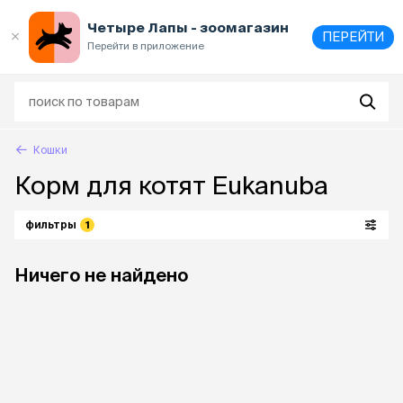
Выберите
адрес и способ получения
Четыре Лапы - зоомагазин
ПЕРЕЙТИ
Перейти в приложение
Кошки
Корм для котят Eukanuba
фильтры
1
Ничего не найдено